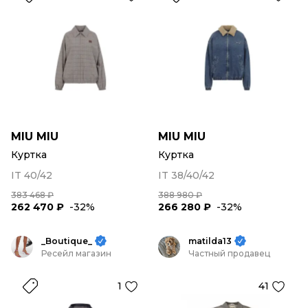
MIU MIU
MIU MIU
Куртка
Куртка
IT 40/42
IT 38/40/42
383 468 ₽
388 980 ₽
262 470 ₽
-32%
266 280 ₽
-32%
_Boutique_
matilda13
Ресейл магазин
Частный продавец
1
41