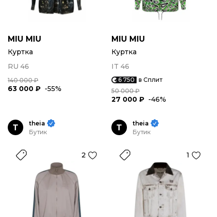
MIU MIU
MIU MIU
Куртка
Куртка
RU 46
IT 46
6 750
в Сплит
140 000 ₽
63 000 ₽
-55%
50 000 ₽
27 000 ₽
-46%
theia
theia
T
T
Бутик
Бутик
2
1