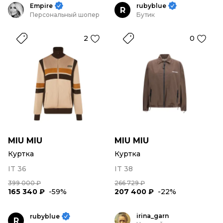
Empire
rubyblue
R
Персональный шопер
Бутик
2
0
MIU MIU
MIU MIU
Куртка
Куртка
IT 36
IT 38
399 000 ₽
266 729 ₽
165 340 ₽
-59%
207 400 ₽
-22%
irina_garn
rubyblue
R