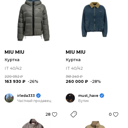
MIU MIU
MIU MIU
Куртка
Куртка
IT 40/42
IT 40/42
220 052 ₽
361 240 ₽
163 930 ₽
-26%
260 000 ₽
-28%
irleda333
must_have
Частный продавец
Бутик
28
0