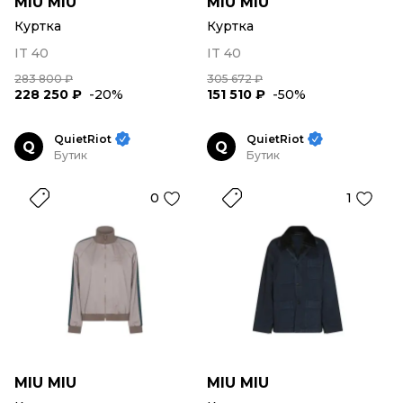
MIU MIU
MIU MIU
Куртка
Куртка
IT 40
IT 40
283 800 ₽
305 672 ₽
228 250 ₽
-20%
151 510 ₽
-50%
QuietRiot
QuietRiot
Q
Q
Бутик
Бутик
0
1
MIU MIU
MIU MIU