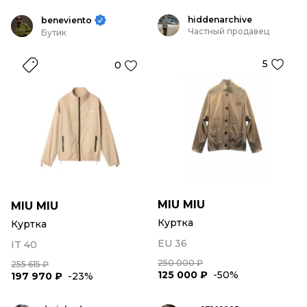
hiddenarchive
beneviento
Частный продавец
Бутик
5
0
MIU MIU
MIU MIU
Куртка
Куртка
EU 36
IT 40
250 000 ₽
255 615 ₽
125 000 ₽
-50%
197 970 ₽
-23%