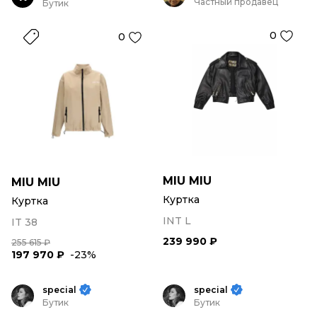
Частный продавец
Бутик
0
0
MIU MIU
MIU MIU
Куртка
Куртка
INT L
IT 38
239 990 ₽
255 615 ₽
197 970 ₽
-23%
special
special
Бутик
Бутик