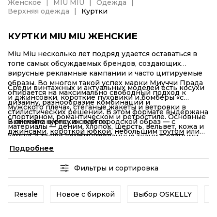
Женское
MIU MIU
Одежда
Верхняя одежда
Куртки
КУРТКИ MIU MIU ЖЕНСКИЕ
Miu Miu несколько лет подряд удается оставаться в
топе самых обсуждаемых брендов, создающих
вирусные рекламные кампании и часто цитируемые
образы. Во многом такой успех марки Миуччи Прада
Среди винтажных и актуальных моделей есть косухи
опирается на максимально свободный подход к
и джинсовки, короткие пуховики и бомберы «с
дизайну, разнообразие комбинаций и
мужского плеча», стеганые жакеты и ветровки в
стилистических решений. В этом формате выдержана
спортивном, романтическом и ретростиле. Основные
и линейка женских курток.
Включите куртку в свой городской образ ­— с
материалы — деним, хлопок, шерсть, вельвет, кожа и
джинсами
,
короткой юбкой
, небольшим
тоутом
или
замша, а также комбинированные ткани с разными
сумкой через плечо
. Если захочется более смелых
фактурами. Помимо лаконичных базовых курток на
Подробнее
решений, исследуйте тренд Endcore,
OSKELLY представлены и необычные варианты: с
представленный Miu Miu на одном из недавних
цветными аппликациями, отделкой мехом и другими
Фильтры и сортировка
показов: объедините в одном комплекте одежду
оригинальные деталями.
разных стилей или сразу несколько акцентных
вещей.
Resale
Новое с биркой
Выбор OSKELLY
Б