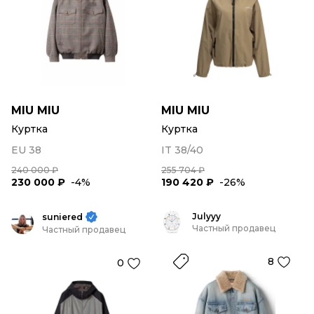
MIU MIU
MIU MIU
Куртка
Куртка
EU 38
IT 38/40
240 000 ₽
255 704 ₽
230 000 ₽
-4%
190 420 ₽
-26%
Julyyy
suniered
Частный продавец
Частный продавец
8
0