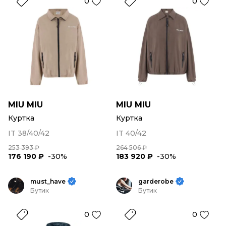
0
0
MIU MIU
MIU MIU
Куртка
Куртка
IT 38/40/42
IT 40/42
253 393 ₽
264 506 ₽
176 190 ₽
-30%
183 920 ₽
-30%
must_have
garderobe
Бутик
Бутик
0
0