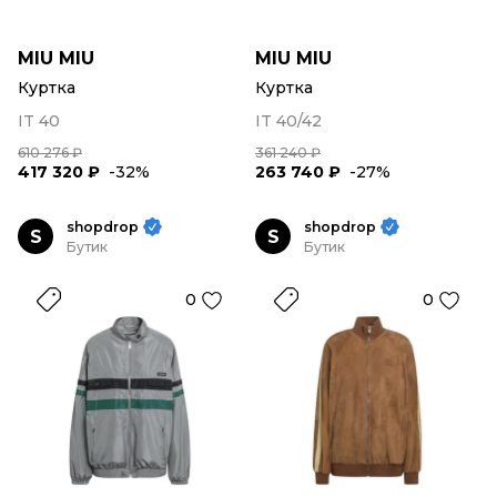
MIU MIU
MIU MIU
Куртка
Куртка
IT 40
IT 40/42
610 276 ₽
361 240 ₽
417 320 ₽
-32%
263 740 ₽
-27%
shopdrop
shopdrop
S
S
Бутик
Бутик
0
0