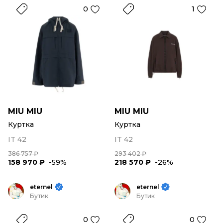
0
1
MIU MIU
MIU MIU
Куртка
Куртка
IT 42
IT 42
386 757 ₽
293 402 ₽
158 970 ₽
-59%
218 570 ₽
-26%
eternel
eternel
Бутик
Бутик
0
0