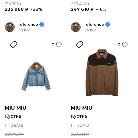
316 785 ₽
293 402 ₽
235 960 ₽
-26%
247 610 ₽
-16%
reference
reference
Бутик
Бутик
0
0
MIU MIU
MIU MIU
Куртка
Куртка
IT 36/38
IT 40/42
386 757 ₽
369 331 ₽