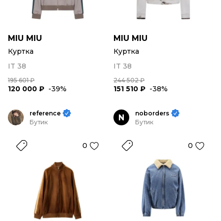
MIU MIU
MIU MIU
Куртка
Куртка
IT 38
IT 38
195 601 ₽
244 502 ₽
120 000 ₽
-39%
151 510 ₽
-38%
reference
noborders
N
Бутик
Бутик
0
0