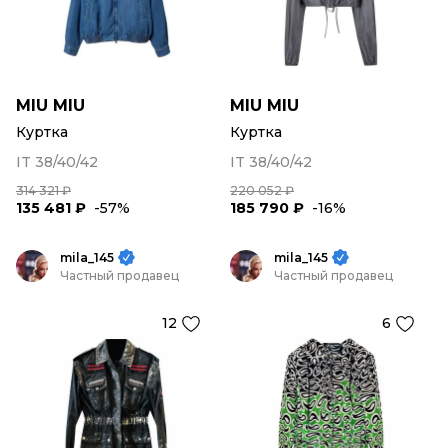
MIU MIU
MIU MIU
Куртка
Куртка
IT 38/40/42
IT 38/40/42
314 321 ₽
220 052 ₽
135 481 ₽
-57%
185 790 ₽
-16%
mila_145
mila_145
Частный продавец
Частный продавец
12
6