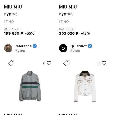
MIU MIU
MIU MIU
Куртка
Куртка
IT 40
IT 40
309 317 ₽
665 222 ₽
199 650 ₽
-35%
365 020 ₽
-45%
reference
QuietRiot
Q
Бутик
Бутик
0
2