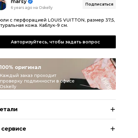
marsy
Подписаться
6 years ago на Oskelly
ли с перфорацией LOUIS VUITTON, размер 37,5,
туральная кожа. Каблук-9 см.
Авторизуйтесь, чтобы задать вопрос
100% оригинал
Каждый заказ проходит
проверку подлинности в офисе
Oskelly
етали
OUIS VUITTON Бежевые кожаные мюли
 сервисе
азмер
EU 37,5