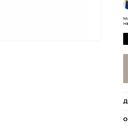
Мю
на
Д
L
О
Р