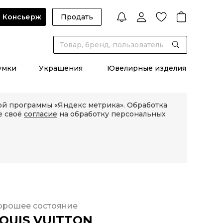
Консьерж
Продать
умки
Украшения
Ювелирные изделия
кой программы «Яндекс метрика». Обработка
е своё
согласие
на обработку персональных
орошее состояние
OUIS VUITTON