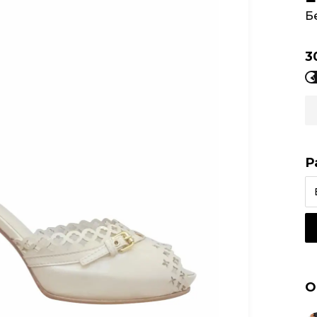
Б
3
Р
О