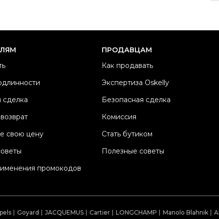
Ра
Ка
Б
ЕЛЯМ
ПРОДАВЦАМ
Ма
ть
Как продавать
Ц
одлинности
Экспертиза Oskelly
Со
 сделка
Безопасная сделка
П
Os
 возврат
Комиссия
е свою цену
Стать бутиком
советы
Полезные советы
рименения промокодов
pels
Goyard
JACQUEMUS
Cartier
LONGCHAMP
Manolo Blahnik
A