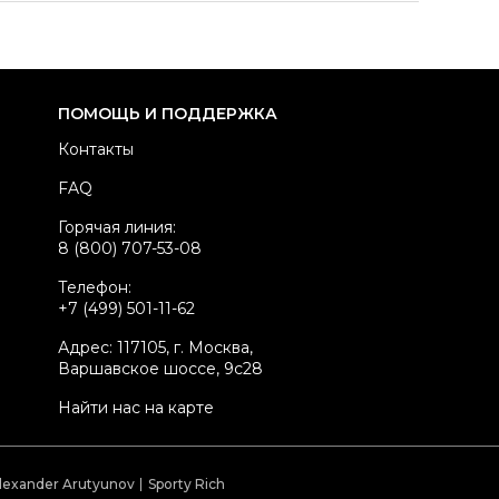
здел
Женское
тегория
Мюли
ренд
LOUIS VUITTON
ПОМОЩЬ И ПОДДЕРЖКА
териал обуви
Кожа
Контакты
вет
Бежевый
FAQ
стояние товара
Хорошее состояние
Горячая линия:
родавец
Частный продавец
8 (800) 707-53-08
kelly ID
72050
Телефон:
+7 (499) 501-11-62
Адрес: 117105, г. Москва,
Варшавское шоссе, 9с28
Найти нас на карте
lexander Arutyunov
Sporty Rich