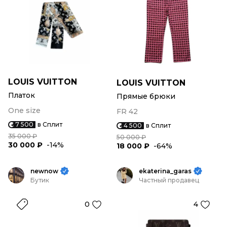
LOUIS VUITTON
LOUIS VUITTON
Платок
Прямые брюки
One size
FR 42
7 500
в Сплит
4 500
в Сплит
35 000 ₽
50 000 ₽
30 000 ₽
-14%
18 000 ₽
-64%
newnow
ekaterina_garas
Бутик
Частный продавец
0
4