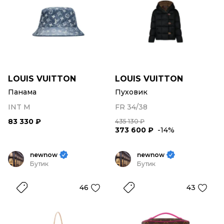
LOUIS VUITTON
LOUIS VUITTON
Панама
Пуховик
INT M
FR 34/38
83 330 ₽
435 130 ₽
373 600 ₽
-14%
newnow
newnow
Бутик
Бутик
46
43