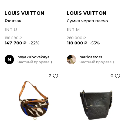
LOUIS VUITTON
LOUIS VUITTON
Рюкзак
Сумка через плечо
INT U
INT M
188 890 ₽
260 000 ₽
147 780 ₽
-22%
118 000 ₽
-55%
nnyakubovskaya
maricastors
N
Частный продавец
Частный продавец
2
0