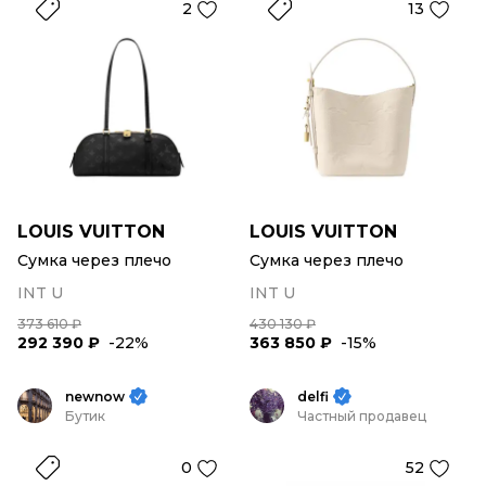
2
13
LOUIS VUITTON
LOUIS VUITTON
Сумка через плечо
Сумка через плечо
INT U
INT U
373 610 ₽
430 130 ₽
292 390 ₽
-22%
363 850 ₽
-15%
newnow
delfi
Бутик
Частный продавец
0
52