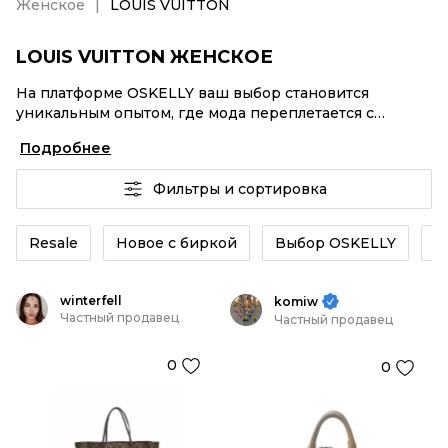
Женское
LOUIS VUITTON
LOUIS VUITTON ЖЕНСКОЕ
На платформе OSKELLY ваш выбор становится
уникальным опытом, где мода переплетается с
комфортным шопингом. Мировые бренды,
Подробнее
аутентификация каждого заказа – LOUIS VUITTON
Женское от селлеров OSKELLY с быстрой доставкой
Фильтры и сортировка
по России. Ваш стиль не ждет, и мы тоже! Винтажные
изделия или LOUIS VUITTON Женское из новых
коллекций – заказывайте на сайте или в приложении
Resale
Новое с биркой
Выбор OSKELLY
К
OSKELLY с целой экосистемой инструментов.
winterfell
komiw
Частный продавец
Частный продавец
0
0