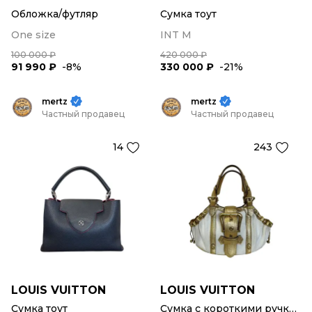
Обложка/футляр
Сумка тоут
One size
INT M
100 000 ₽
420 000 ₽
91 990 ₽
-8%
330 000 ₽
-21%
mertz
mertz
Частный продавец
Частный продавец
14
243
LOUIS VUITTON
LOUIS VUITTON
Сумка тоут
Сумка с короткими ручками