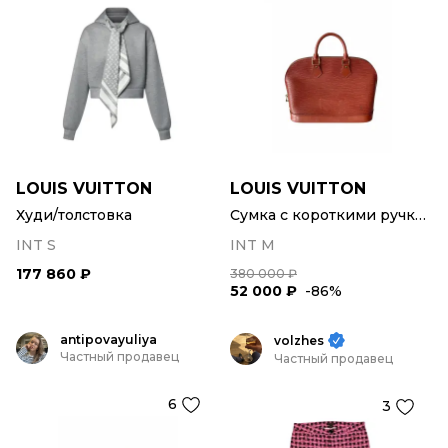
LOUIS VUITTON
LOUIS VUITTON
Худи/толстовка
Сумка с короткими ручками
INT S
INT M
177 860 ₽
380 000 ₽
52 000 ₽
-86%
antipovayuliya
volzhes
Частный продавец
Частный продавец
6
3