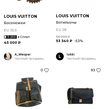
LOUIS VUITTON
LOUIS VUITTON
Ботильоны
Босоножки
EU 38
EU 35,5
114 000 ₽
11 250
в Сплит
53 340 ₽
-53%
45 000 ₽
A_Wesper
lokki
L
Частный продавец
Частный продавец
0
93