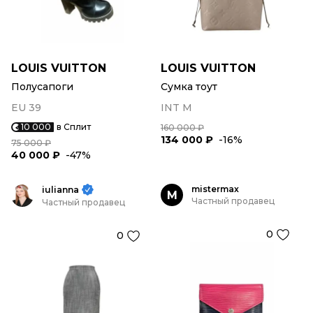
LOUIS VUITTON
LOUIS VUITTON
Полусапоги
Сумка тоут
EU 39
INT M
10 000
в Сплит
160 000 ₽
134 000 ₽
-16%
75 000 ₽
40 000 ₽
-47%
mistermax
iulianna
M
Частный продавец
Частный продавец
0
0