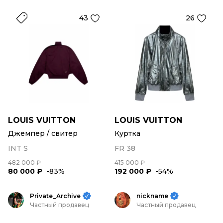
43
26
LOUIS VUITTON
LOUIS VUITTON
Джемпер / свитер
Куртка
INT S
FR 38
482 000 ₽
415 000 ₽
80 000 ₽
-83%
192 000 ₽
-54%
Private_Archive
nickname
Частный продавец
Частный продавец