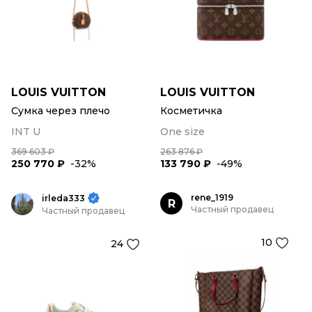
LOUIS VUITTON
LOUIS VUITTON
Сумка через плечо
Косметичка
INT U
One size
369 603 ₽
263 876 ₽
250 770 ₽
-32%
133 790 ₽
-49%
rene_1919
irleda333
R
Частный продавец
Частный продавец
10
24