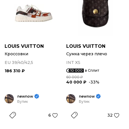
LOUIS VUITTON
LOUIS VUITTON
Кроссовки
Сумка через плечо
EU 39/40/42,5
INT XS
186 310 ₽
10 000
в Сплит
60 000 ₽
40 000 ₽
-33%
newnow
newnow
Бутик
Бутик
6
32