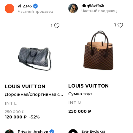
dkq58zf94k
vl12345
Частный продавец
Частный продавец
1
1
LOUIS VUITTON
LOUIS VUITTON
Сумка тоут
Дорожная/спортивная сумка
INT M
INT L
250 000 ₽
250 000 ₽
120 000 ₽
-52%
Eva-Evdokia
Private_Archive