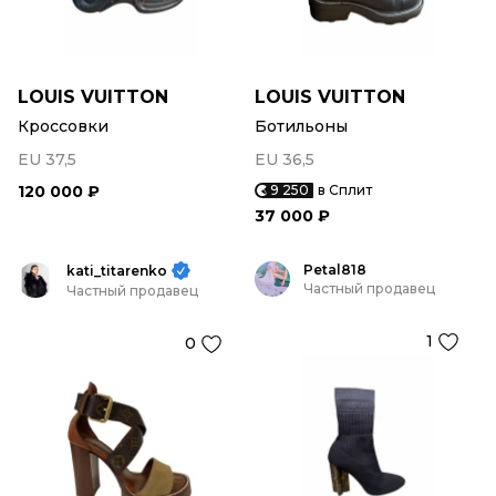
LOUIS VUITTON
LOUIS VUITTON
Кроссовки
Ботильоны
EU 37,5
EU 36,5
120 000 ₽
9 250
в Сплит
37 000 ₽
Petal818
kati_titarenko
Частный продавец
Частный продавец
1
0