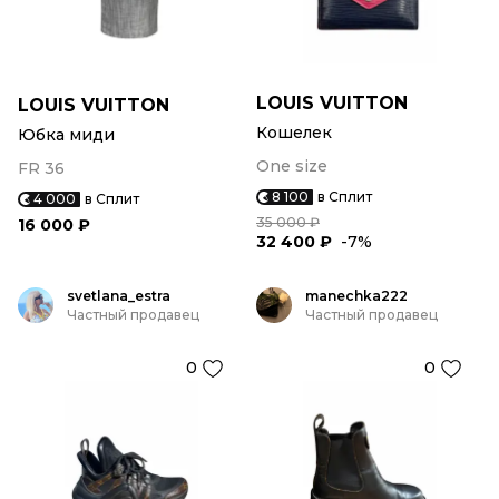
LOUIS VUITTON
LOUIS VUITTON
Кошелек
Юбка миди
One size
FR 36
8 100
в Сплит
4 000
в Сплит
35 000 ₽
16 000 ₽
32 400 ₽
-7%
svetlana_estra
manechka222
Частный продавец
Частный продавец
0
0