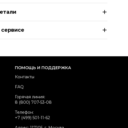
етали
X MARA Коричневое шерстяное пальто
 сервисе
азмер
IT 44
здел
Женское
тегория
Пальто
ренд
MAX MARA
ПОМОЩЬ И ПОДДЕРЖКА
атериал одежды
Шерсть
Контакты
вет
Коричневый
FAQ
стояние товара
Хорошее состояние
Горячая линия:
родавец
Частный продавец
8 (800) 707-53-08
kelly ID
1095772
Телефон:
+7 (499) 501-11-62
Адрес: 117105, г. Москва,