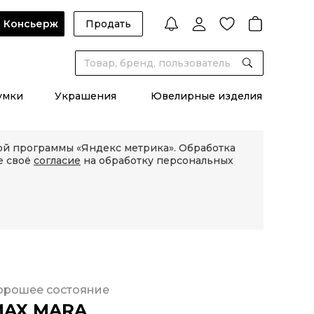
Консьерж
Продать
умки
Украшения
Ювелирные изделия
кой программы «Яндекс метрика». Обработка
е своё
согласие
на обработку персональных
орошее состояние
MAX MARA