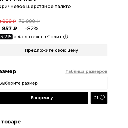
оричневое шерстяное пальто
8 000 ₽
70 000 ₽
2 857 ₽
-82%
3 215
× 4 платежа в Сплит
Предложите свою цену
азмер
Таблица размеров
Выберите размер
21
В корзину
 товаре