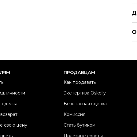
Д
MA
О
Р
Ра
Ка
Б
ЕЛЯМ
ПРОДАВЦАМ
М
ть
Как продавать
Ц
одлинности
Экспертиза Oskelly
Со
 сделка
Безопасная сделка
П
Os
 возврат
Комиссия
е свою цену
Стать бутиком
советы
Полезные советы