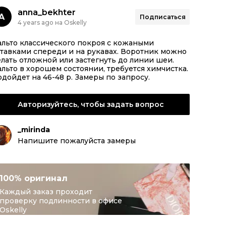
anna_bekhter
A
Подписаться
4 years ago на Oskelly
льто классического покроя с кожаными
тавками спереди и на рукавах. Воротник можно
лать отложной или застегнуть до линии шеи.
льто в хорошем состоянии, требуется химчистка.
дойдет на 46-48 р. Замеры по запросу.
Авторизуйтесь, чтобы задать вопрос
_mirinda
Напишите пожалуйста замеры
100% оригинал
Каждый заказ проходит
проверку подлинности в офисе
Oskelly