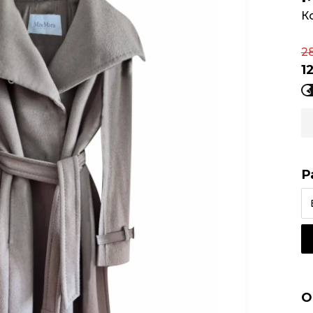
К
2
1
Р
О