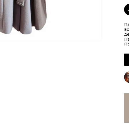
Па
вс
де
Па
По