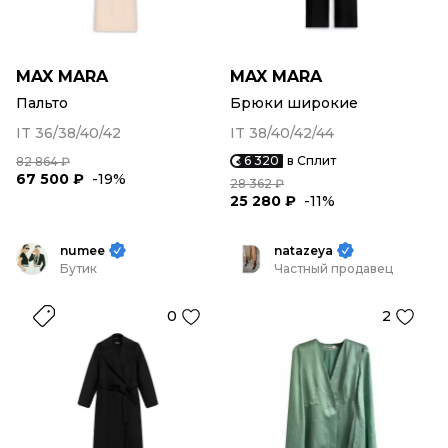
MAX MARA
MAX MARA
Пальто
Брюки широкие
IT 36/38/40/42
IT 38/40/42/44
6 320
в Сплит
82 864 ₽
67 500 ₽
-19%
28 362 ₽
25 280 ₽
-11%
numee
natazeya
Бутик
Частный продавец
0
2