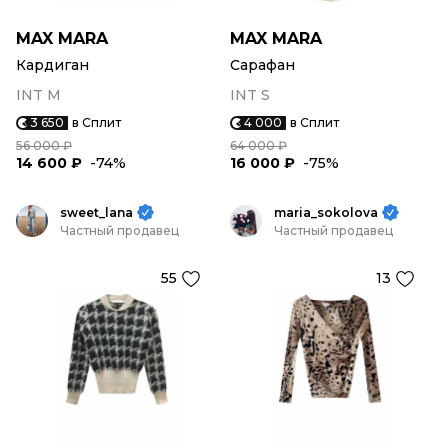
MAX MARA
MAX MARA
Кардиган
Сарафан
INT M
INT S
3 650
в Сплит
4 000
в Сплит
56 000 ₽
64 000 ₽
14 600 ₽
-74%
16 000 ₽
-75%
sweet_lana
maria_sokolova
Частный продавец
Частный продавец
55
13