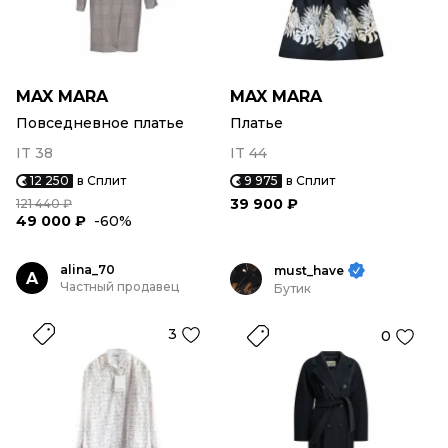
MAX MARA
MAX MARA
Повседневное платье
Платье
IT 38
IT 44
12 250
в Сплит
9 975
в Сплит
39 900 ₽
121 440 ₽
49 000 ₽
-60%
alina_70
must_have
A
Частный продавец
Бутик
3
0