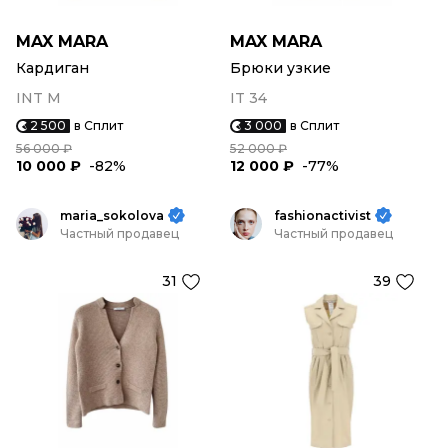
MAX MARA
MAX MARA
Кардиган
Брюки узкие
INT M
IT 34
2 500
в Сплит
3 000
в Сплит
56 000 ₽
52 000 ₽
10 000 ₽
-82%
12 000 ₽
-77%
maria_sokolova
fashionactivist
Частный продавец
Частный продавец
31
39