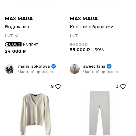
MAX MARA
MAX MARA
Водолазка
Костюм с брюками
INT M
INT L
6 000
в Сплит
90 000 ₽
55 000 ₽
-39%
24 000 ₽
maria_sokolova
sweet_lana
Частный продавец
Частный продавец
9
3