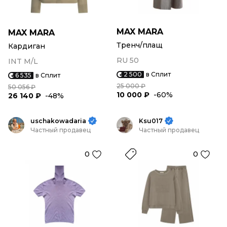
MAX MARA
MAX MARA
Тренч/плащ
Кардиган
RU 50
INT M/L
2 500
в Сплит
6 535
в Сплит
25 000 ₽
50 056 ₽
10 000 ₽
-60%
26 140 ₽
-48%
uschakowadaria
Ksu017
Частный продавец
Частный продавец
0
0