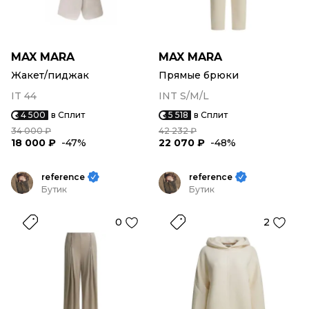
MAX MARA
MAX MARA
Жакет/пиджак
Прямые брюки
IT 44
INT S/M/L
4 500
в Сплит
5 518
в Сплит
34 000 ₽
42 232 ₽
18 000 ₽
-47%
22 070 ₽
-48%
reference
reference
Бутик
Бутик
0
2