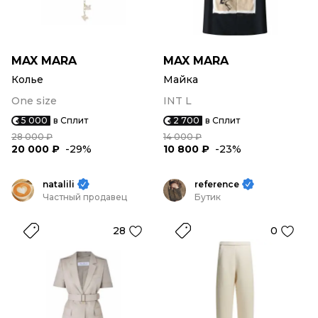
MAX MARA
MAX MARA
Колье
Майка
One size
INT L
5 000
в Сплит
2 700
в Сплит
28 000 ₽
14 000 ₽
20 000 ₽
-29%
10 800 ₽
-23%
natalili
reference
Частный продавец
Бутик
28
0