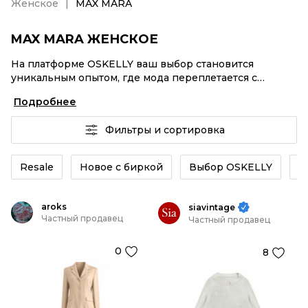
Женское
MAX MARA
MAX MARA ЖЕНСКОЕ
На платформе OSKELLY ваш выбор становится
уникальным опытом, где мода переплетается с
комфортным шопингом. Мировые бренды,
Подробнее
аутентификация каждого заказа – MAX MARA
Женское от селлеров OSKELLY с быстрой доставкой
Фильтры и сортировка
по России. Ваш стиль не ждет, и мы тоже! Винтажные
изделия или MAX MARA Женское из новых коллекций
– заказывайте на сайте или в приложении OSKELLY с
Resale
Новое с биркой
Выбор OSKELLY
К
целой экосистемой инструментов.
aroks
siavintage
Частный продавец
Частный продавец
0
8