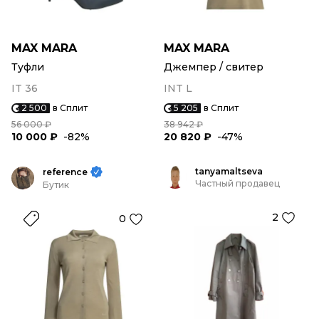
MAX MARA
MAX MARA
Туфли
Джемпер / свитер
IT 36
INT L
2 500
в Сплит
5 205
в Сплит
56 000 ₽
38 942 ₽
10 000 ₽
-82%
20 820 ₽
-47%
tanyamaltseva
reference
Частный продавец
Бутик
2
0