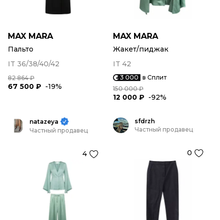
MAX MARA
MAX MARA
Пальто
Жакет/пиджак
IT 36/38/40/42
IT 42
3 000
в Сплит
82 864 ₽
67 500 ₽
-19%
150 000 ₽
12 000 ₽
-92%
sfdrzh
natazeya
Частный продавец
Частный продавец
0
4