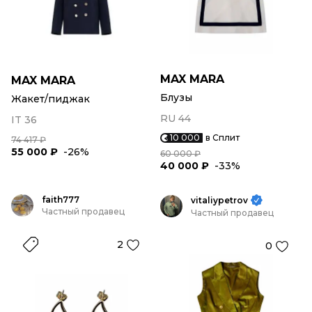
MAX MARA
MAX MARA
Блузы
Жакет/пиджак
RU 44
IT 36
10 000
в Сплит
74 417 ₽
55 000 ₽
-26%
60 000 ₽
40 000 ₽
-33%
faith777
vitaliypetrov
Частный продавец
Частный продавец
2
0