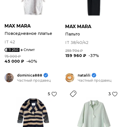
MAX MARA
MAX MARA
Повседневное платье
Пальто
IT 42
IT 38/40/42
11 250
в Сплит
255 704 ₽
159 960 ₽
-37%
75 000 ₽
45 000 ₽
-40%
dominica888
natalili
Частный продавец
Частный продавец
5
3