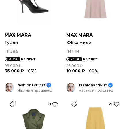
MAX MARA
MAX MARA
Туфли
Юбка миди
IT 38,5
INT M
8 750
в Сплит
2 500
в Сплит
99 000 ₽
25 000 ₽
35 000 ₽
-65%
10 000 ₽
-60%
fashionactivist
fashionactivist
Частный продавец
Частный продавец
8
21