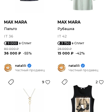
MAX MARA
MAX MARA
Пальто
Рубашка
IT 36
IT 42
9 000
в Сплит
3 750
в Сплит
80 000 ₽
26 000 ₽
36 000 ₽
-55%
15 000 ₽
-42%
natalili
natalili
Частный продавец
Частный продавец
9
2