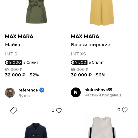
MAX MARA
MAX MARA
Майка
Брюки широкие
INT S
INT XS
8 000
в Сплит
7 500
в Сплит
67 000 ₽
68 000 ₽
32 000 ₽
-52%
30 000 ₽
-56%
nlukashova55
reference
N
Частный продавец
Бутик
0
0