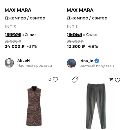
MAX MARA
MAX MARA
Джемпер / свитер
Джемпер / свитер
INT S
INT L
6 000
в Сплит
3 075
в Сплит
35 000 ₽
38 000 ₽
24 000 ₽
-31%
12 300 ₽
-68%
AliceH
irina_le
Частный продавец
Частный продавец
0
15