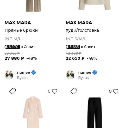
MAX MARA
MAX MARA
Прямые брюки
Худи/толстовка
INT M/L
INT S/M/L
6 970
в Сплит
5 663
в Сплит
53 346 ₽
43 388 ₽
27 880 ₽
-48%
22 650 ₽
-48%
numee
numee
Бутик
Бутик
0
0