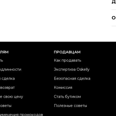
Д
BA
О
Р
Ра
Ка
Б
ЕЛЯМ
ПРОДАВЦАМ
М
ть
Как продавать
Ц
одлинности
Экспертиза Oskelly
Со
 сделка
Безопасная сделка
П
Os
 возврат
Комиссия
е свою цену
Стать бутиком
советы
Полезные советы
рименения промокодов