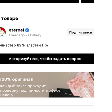
 товаре
eternel
Подписаться
a year ago на Oskelly
лиэстер 89%, эластан 11%
Авторизуйтесь, чтобы задать вопрос
100% оригинал
Каждый заказ проходит
проверку подлинности в офисе
Oskelly