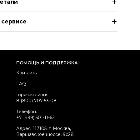
етали
LENCIAGA Черное полиэстеровое платье
 сервисе
азмер
FR 36
здел
Женское
тегория
Другие платья
ренд
BALENCIAGA
ПОМОЩЬ И ПОДДЕРЖКА
атериал одежды
Полиэстер
Контакты
вет
Черный
FAQ
стояние товара
Новое с биркой
Горячая линия:
родавец
Бутик
8 (800) 707-53-08
kelly ID
3175381
Телефон:
+7 (499) 501-11-62
Адрес: 117105, г. Москва,
Варшавское шоссе, 9с28