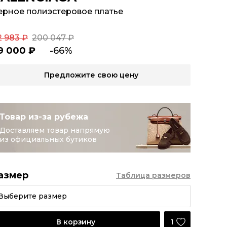
ерное полиэстеровое платье
2 983 ₽
200 047 ₽
9 000 ₽
-66%
Предложите свою цену
Товар из-за рубежа
Доставляем товар напрямую
из официальных бутиков
азмер
Таблица размеров
Выберите размер
1
В корзину