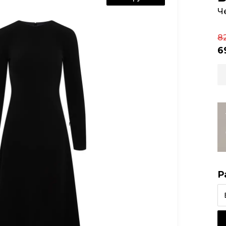
Ч
8
6
Р