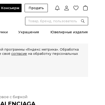
Консьерж
Продать
умки
Украшения
Ювелирные изделия
кой программы «Яндекс метрика». Обработка
е своё
согласие
на обработку персональных
овое с биркой
ALENCIAGA