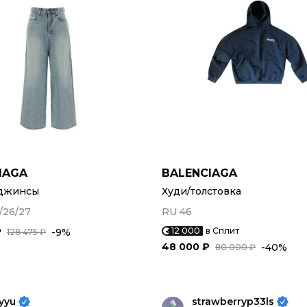
IAGA
BALENCIAGA
джинсы
Худи/толстовка
/26/27
RU 46
₽
12 000
в Сплит
-9%
128 475 ₽
48 000 ₽
-40%
80 000 ₽
yyu
strawberryp33ls