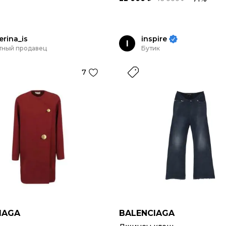
erina_is
inspire
I
тный продавец
Бутик
7
IAGA
BALENCIAGA