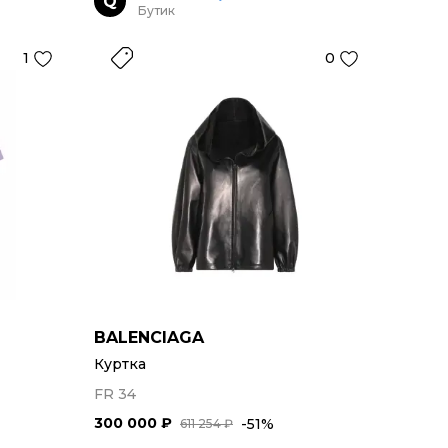
Q
Бутик
1
0
BALENCIAGA
Куртка
FR 34
300 000 ₽
-51%
611 254 ₽