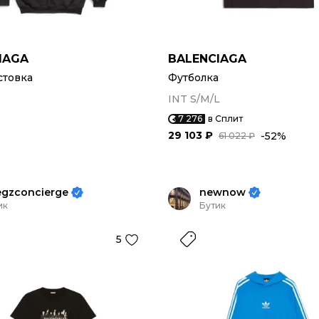
IAGA
BALENCIAGA
стовка
Футболка
INT S/M/L
7 276
в Сплит
29 103 ₽
-52%
61 022 ₽
egzconcierge
newnow
ик
Бутик
5