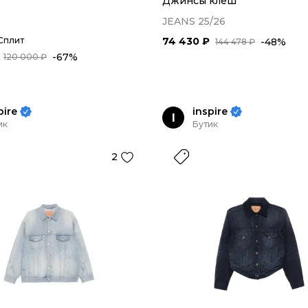
Джинсы клеш
JEANS 25/26
Сплит
74 430 ₽
-48%
144 478 ₽
-67%
120 000 ₽
pire
inspire
I
ик
Бутик
2