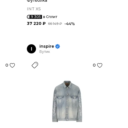
Футболка
INT XS
9 305
в Сплит
37 220 ₽
-44%
66 149 ₽
inspire
I
Бутик
0
0