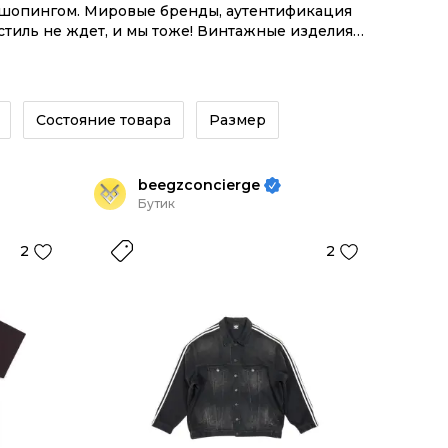
м шопингом. Мировые бренды, аутентификация
стиль не ждет, и мы тоже! Винтажные изделия
с целой экосистемой инструментов.
Состояние товара
Размер
beegzconcierge
Бутик
2
2