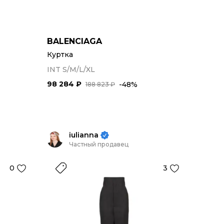
BALENCIAGA
Куртка
INT S/M/L/XL
98 284 ₽
-48%
188 823 ₽
iulianna
Частный продавец
0
3