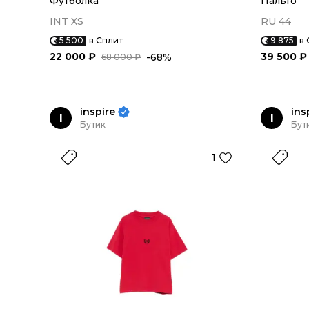
Футболка
Пальто
INT XS
RU 44
5 500
в Сплит
9 875
в 
22 000 ₽
39 500 ₽
-68%
68 000 ₽
inspire
ins
I
I
Бутик
Бут
1