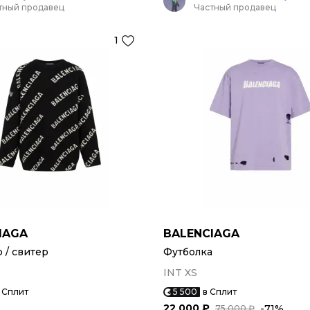
тный продавец
Частный продавец
1
IAGA
BALENCIAGA
/ свитер
Футболка
INT XS
 Сплит
5 500
в Сплит
22 000 ₽
-71%
75 000 ₽