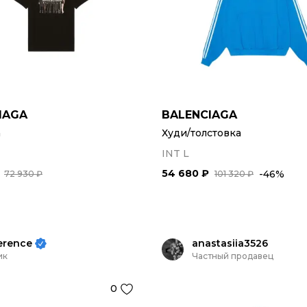
IAGA
BALENCIAGA
а
Худи/толстовка
INT L
54 680 ₽
-46%
72 930 ₽
101 320 ₽
erence
anastasiia3526
ик
Частный продавец
0