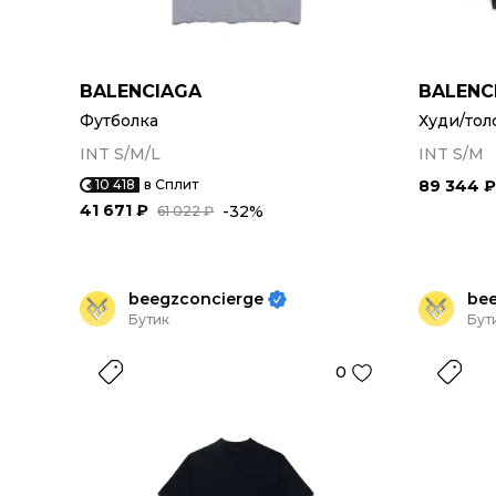
BALENCIAGA
BALENC
Футболка
Худи/тол
INT S/M/L
INT S/M
10 418
в Сплит
89 344 ₽
41 671 ₽
-32%
61 022 ₽
beegzconcierge
be
Бутик
Бут
0