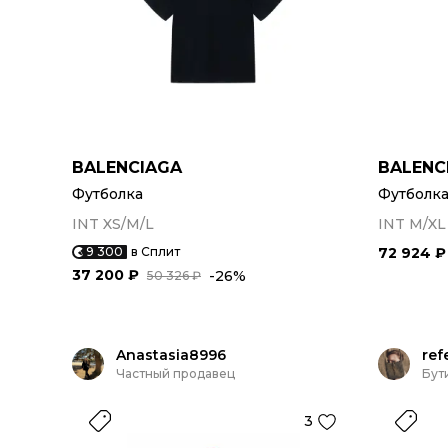
BALENCIAGA
BALENC
Футболка
Футболк
INT XS/M/L
INT M/XL
9 300
в Сплит
72 924 ₽
37 200 ₽
-26%
50 326 ₽
Anastasia8996
ref
Частный продавец
Бут
3