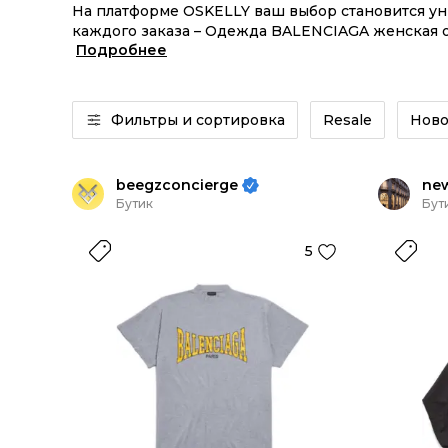
На платформе OSKELLY ваш выбор становится у
каждого заказа – Одежда BALENCIAGA женская от
Подробнее
или Одежда BALENCIAGA женская из новых колле
Фильтры и сортировка
Resale
Ново
beegzconcierge
ne
Бутик
Бут
5