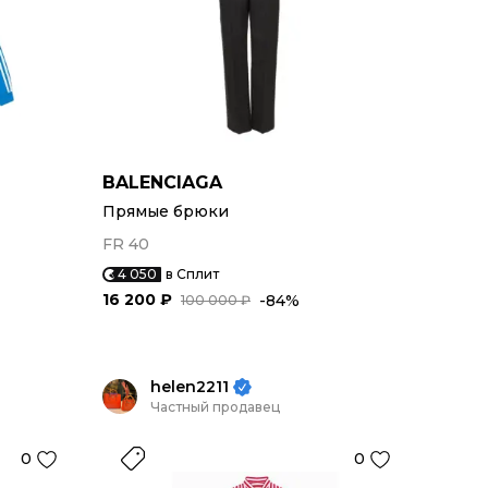
BALENCIAGA
Прямые брюки
FR 40
4 050
в Сплит
16 200 ₽
-84%
100 000 ₽
helen2211
Частный продавец
0
0