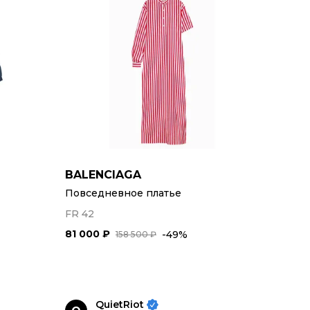
BALENCIAGA
Повседневное платье
FR 42
81 000 ₽
-49%
158 500 ₽
QuietRiot