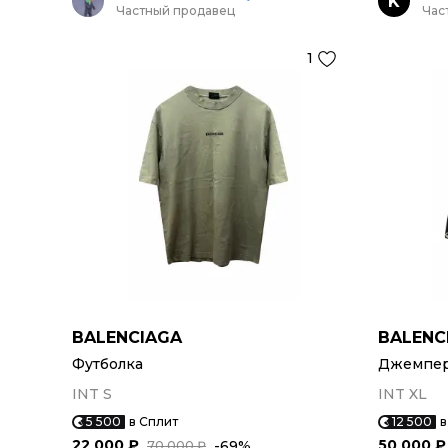
K
Частный продавец
Час
1
BALENCIAGA
BALENC
Футболка
Джемпер 
INT S
INT XL
5 500
в Сплит
12 500
в
22 000 ₽
50 000 ₽
-69%
70 000 ₽