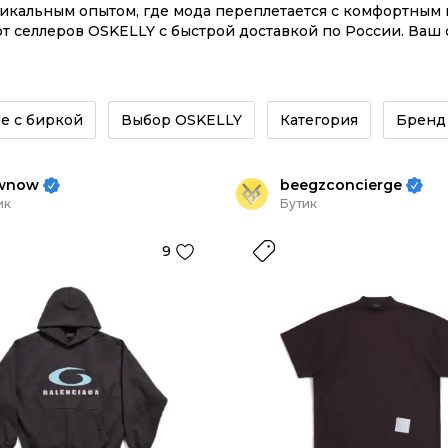
никальным опытом, где мода переплетается с комфортны
 селлеров OSKELLY с быстрой доставкой по России. Ваш 
кций – заказывайте на сайте или в приложении OSKELLY 
е с биркой
Выбор OSKELLY
Категория
Бренд
wnow
beegzconcierge
ик
Бутик
9