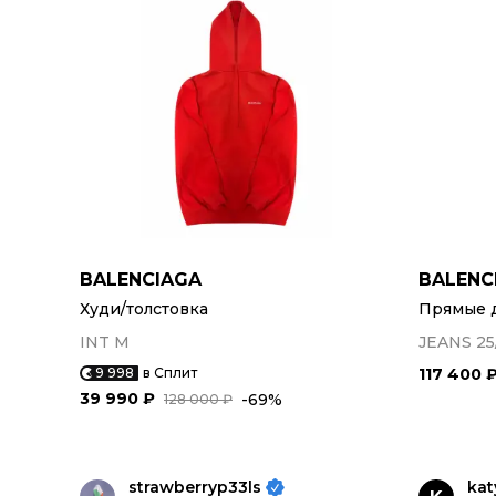
BALENCIAGA
BALENC
Худи/толстовка
Прямые 
INT M
JEANS 25
9 998
в Сплит
117 400 
39 990 ₽
-69%
128 000 ₽
strawberryp33ls
kat