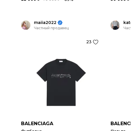
maiia2022
kat
Частный продавец
Час
23
BALENCIAGA
BALENC