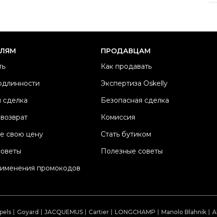
Ра
Ка
Б
ЕЛЯМ
ПРОДАВЦАМ
Ма
ть
Как продавать
Ц
одлинности
Экспертиза Oskelly
Со
 сделка
Безопасная сделка
П
Os
 возврат
Комиссия
е свою цену
Стать бутиком
советы
Полезные советы
рименения промокодов
pels
Goyard
JACQUEMUS
Cartier
LONGCHAMP
Manolo Blahnik
A