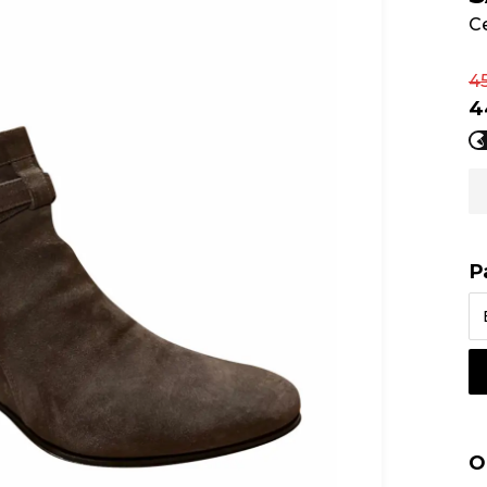
С
4
4
Р
О