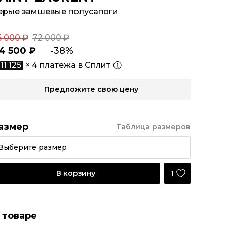
ерые замшевые полусапоги
5 000 ₽
72 000 ₽
4 500 ₽
-38%
11 125
× 4 платежа в Сплит
Предложите свою цену
азмер
Таблица размеров
Выберите размер
1
В корзину
 товаре