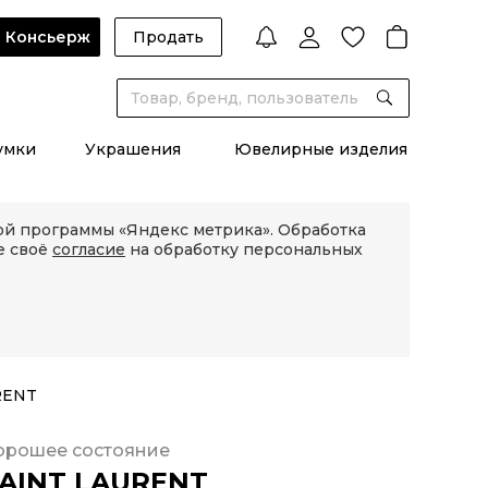
Консьерж
Продать
умки
Украшения
Ювелирные изделия
кой программы «Яндекс метрика». Обработка
е своё
согласие
на обработку персональных
RENT
орошее состояние
AINT LAURENT