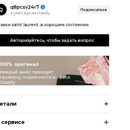
q8pcsv24r7
Q
Подписаться
3 years ago на Oskelly
заки saint laurent ,в хорошем состоянии
Авторизуйтесь, чтобы задать вопрос
100% оригинал
Каждый заказ проходит
проверку подлинности в офисе
Oskelly
етали
INT LAURENT Серые замшевые полусапоги
 сервисе
азмер
EU 37