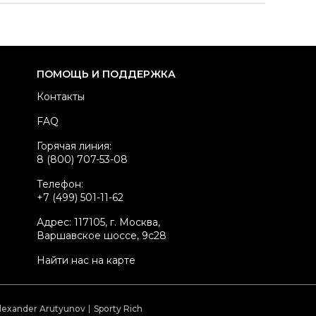
здел
Женское
тегория
Полусапоги
ренд
SAINT LAURENT
ПОМОЩЬ И ПОДДЕРЖКА
териал обуви
Замша
Контакты
вет
Серый
FAQ
стояние товара
Хорошее состояние
Горячая линия:
родавец
Частный продавец
8 (800) 707-53-08
kelly ID
2126547
Телефон:
+7 (499) 501-11-62
Адрес: 117105, г. Москва,
Варшавское шоссе, 9с28
Найти нас на карте
lexander Arutyunov
Sporty Rich