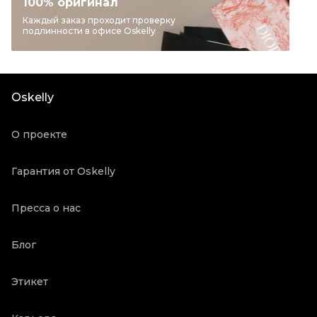
100% оригинал
Бренд
SAINT LAURENT
Каждый заказ проходит проверку
подлинности в офисе Oskelly
Материал одежды
Вискоза
Цвет
Коричневый
Состояние товара
Новое с биркой
Oskelly
Продавец
Бутик
Oskelly ID
3175696
О проекте
Гарантия от Oskelly
Пресса о нас
Блог
Этикет