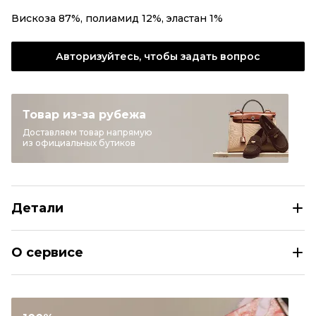
Вискоза 87%, полиамид 12%, эластан 1%
Авторизуйтесь, чтобы задать вопрос
Товар из-за рубежа
Доставляем товар напрямую
из официальных бутиков
Детали
SAINT LAURENT Коричневое вискозное повседневное п
О сервисе
Размер
INT M
Раздел
Женское
Категория
Повседневные платья