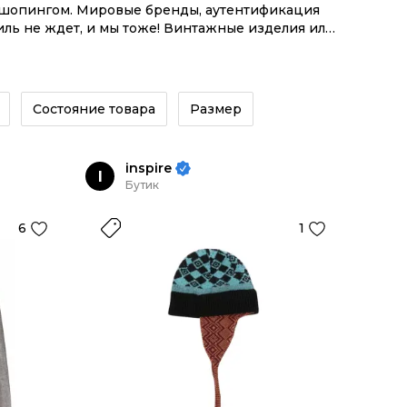
м шопингом. Мировые бренды, аутентификация
иль не ждет, и мы тоже! Винтажные изделия или
й экосистемой инструментов.
Состояние товара
Размер
inspire
I
Бутик
6
1