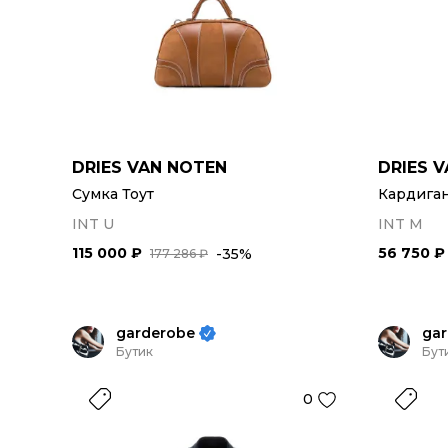
DRIES VAN NOTEN
DRIES 
Сумка Тоут
Кардига
INT U
INT M
115 000 ₽
56 750 ₽
-35%
177 286 ₽
garderobe
ga
Бутик
Бут
0