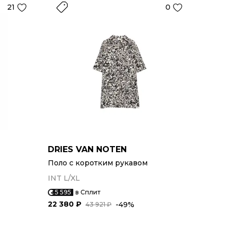
21
0
DRIES VAN NOTEN
Поло с коротким рукавом
INT L/XL
5 595
в Сплит
22 380 ₽
-49%
43 921 ₽