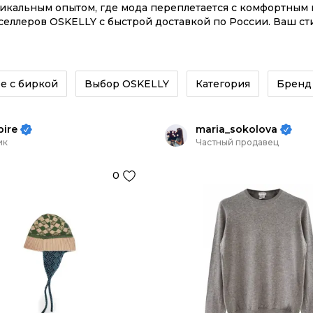
никальным опытом, где мода переплетается с комфортны
еллеров OSKELLY с быстрой доставкой по России. Ваш ст
 заказывайте на сайте или в приложении OSKELLY с цело
е с биркой
Выбор OSKELLY
Категория
Бренд
pire
maria_sokolova
ик
Частный продавец
0