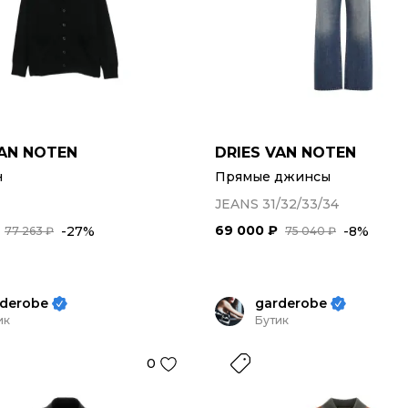
VAN NOTEN
DRIES VAN NOTEN
н
Прямые джинсы
JEANS 31/32/33/34
69 000 ₽
-27%
-8%
77 263 ₽
75 040 ₽
rderobe
garderobe
ик
Бутик
0