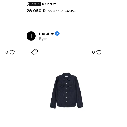
7 013
в Сплит
28 050 ₽
-49%
55 035 ₽
inspire
I
Бутик
0
0