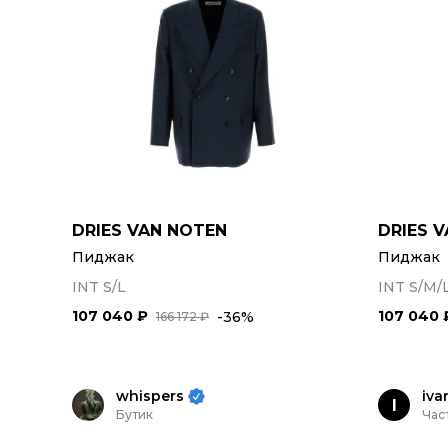
DRIES VAN NOTEN
DRIES 
Пиджак
Пиджак
INT S/L
INT S/M/
107 040 ₽
107 040 
-36%
166 172 ₽
whispers
iva
I
Бутик
Час