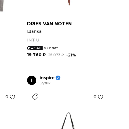
DRIES VAN NOTEN
Шапка
INT U
4 940
в Сплит
19 760 ₽
-21%
25 073 ₽
inspire
I
Бутик
0
0