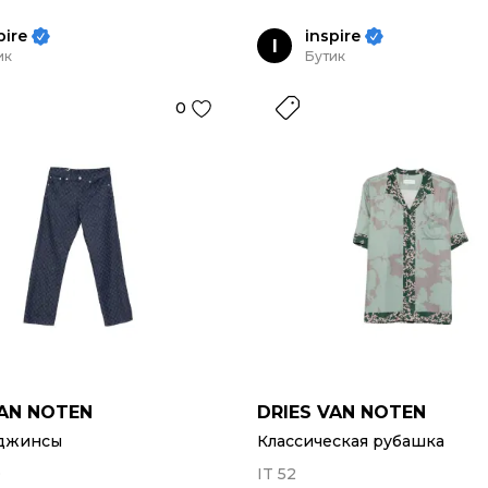
pire
inspire
I
ик
Бутик
0
VAN NOTEN
DRIES VAN NOTEN
джинсы
Классическая рубашка
0
IT 52