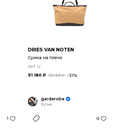
DRIES VAN NOTEN
Сумка на плечо
INT U
91 180 ₽
-31%
132 831 ₽
garderobe
Бутик
1
0