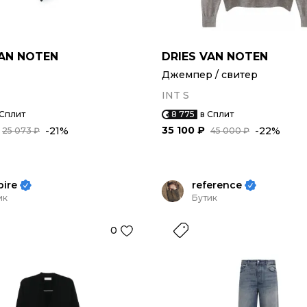
VAN NOTEN
DRIES VAN NOTEN
Джемпер / свитер
INT S
 Сплит
8 775
в Сплит
35 100 ₽
-21%
-22%
25 073 ₽
45 000 ₽
pire
reference
ик
Бутик
0