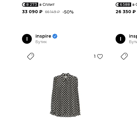
8 273
в Сплит
6 588
в 
33 090 ₽
26 350 ₽
-50%
66 149 ₽
inspire
ins
I
I
Бутик
Бут
1