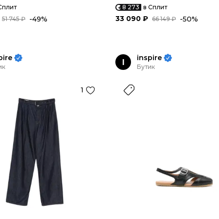
Сплит
8 273
в Сплит
33 090 ₽
-49%
-50%
51 745 ₽
66 149 ₽
pire
inspire
I
ик
Бутик
1