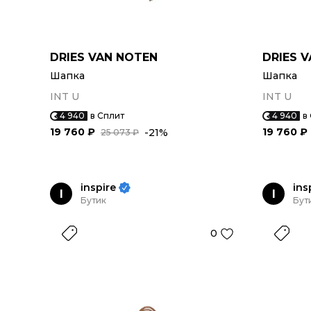
DRIES VAN NOTEN
DRIES 
Шапка
Шапка
INT U
INT U
4 940
в Сплит
4 940
в
19 760 ₽
19 760 ₽
-21%
25 073 ₽
inspire
ins
I
I
Бутик
Бут
0