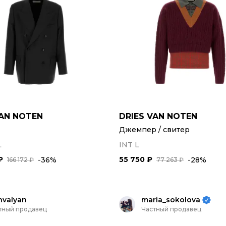
VAN NOTEN
DRIES VAN NOTEN
Джемпер / свитер
L
INT L
₽
55 750 ₽
-36%
-28%
166 172 ₽
77 263 ₽
nvalyan
maria_sokolova
тный продавец
Частный продавец