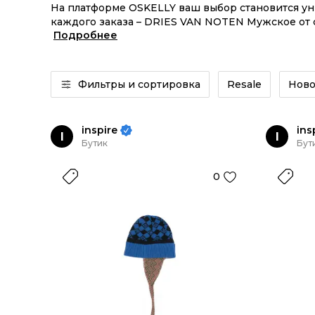
На платформе OSKELLY ваш выбор становится у
каждого заказа – DRIES VAN NOTEN Мужское от с
Подробнее
DRIES VAN NOTEN Мужское из новых коллекций –
Фильтры и сортировка
Resale
Ново
inspire
ins
I
I
Бутик
Бут
0