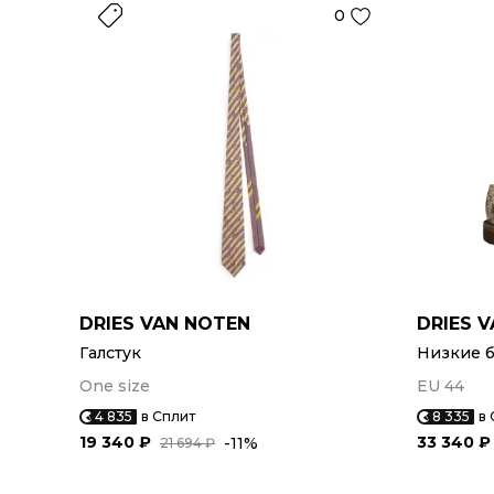
0
DRIES VAN NOTEN
DRIES 
Галстук
Низкие 
One size
EU 44
4 835
в Сплит
8 335
в 
19 340 ₽
33 340 ₽
-11%
21 694 ₽