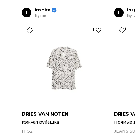
inspire
ins
I
I
Бутик
Бут
1
DRIES VAN NOTEN
DRIES 
Кэжуал рубашка
Прямые 
IT 52
JEANS 3