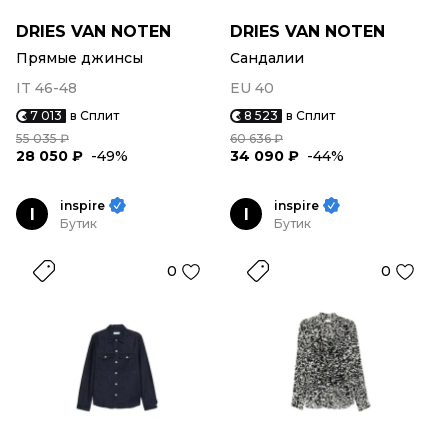
DRIES VAN NOTEN
DRIES VAN NOTEN
Прямые джинсы
Сандалии
IT 46-48
EU 40
7 013
в Сплит
8 523
в Сплит
55 035 ₽
60 636 ₽
28 050 ₽
-49%
34 090 ₽
-44%
inspire
inspire
I
I
Бутик
Бутик
0
0