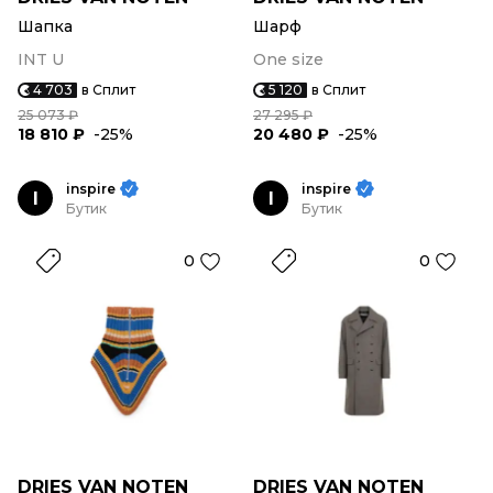
Шапка
Шарф
INT U
One size
4 703
в Сплит
5 120
в Сплит
25 073 ₽
27 295 ₽
18 810 ₽
-25%
20 480 ₽
-25%
inspire
inspire
I
I
Бутик
Бутик
0
0
DRIES VAN NOTEN
DRIES VAN NOTEN