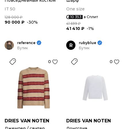
Повседневный костюм
Шарф
IT 50
One size
10 353
в Сплит
128 000 ₽
90 000 ₽
-30%
41 699 ₽
41 410 ₽
-1%
reference
rubyblue
R
Бутик
Бутик
0
0
DRIES VAN NOTEN
DRIES VAN NOTEN
Джемпер / свитер
Лонгслив