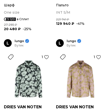
Шарф
Пальто
One size
INT S/M
5 120
в Сплит
221 741 ₽
129 940 ₽
-41%
27 295 ₽
20 480 ₽
-25%
lungo
lungo
L
L
Бутик
Бутик
1
1
DRIES VAN NOTEN
DRIES VAN NOTEN