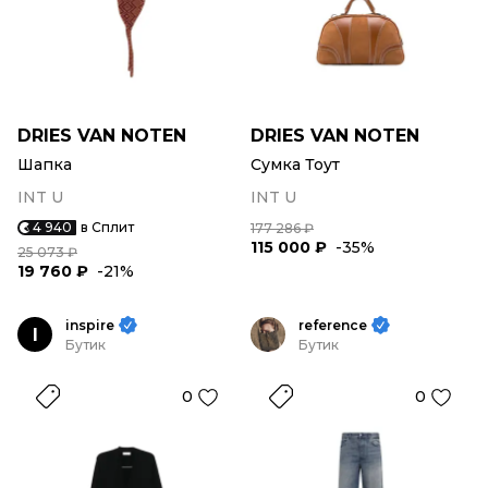
DRIES VAN NOTEN
DRIES VAN NOTEN
Шапка
Сумка Тоут
INT U
INT U
4 940
в Сплит
177 286 ₽
115 000 ₽
-35%
25 073 ₽
19 760 ₽
-21%
inspire
reference
I
Бутик
Бутик
0
0