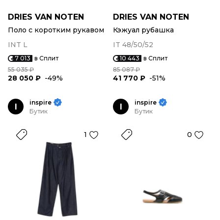
DRIES VAN NOTEN
DRIES VAN NOTEN
Поло с коротким рукавом
Кэжуал рубашка
INT L
IT 48/50/52
7 013
в Сплит
10 443
в Сплит
55 035 ₽
85 087 ₽
28 050 ₽
-49%
41 770 ₽
-51%
inspire
inspire
I
I
Бутик
Бутик
1
0