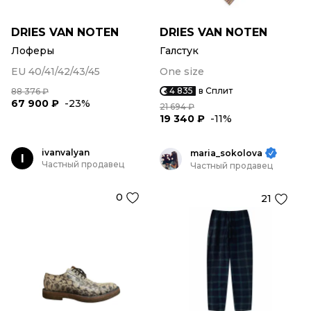
DRIES VAN NOTEN
DRIES VAN NOTEN
Лоферы
Галстук
EU 40/41/42/43/45
One size
4 835
в Сплит
88 376 ₽
67 900 ₽
-23%
21 694 ₽
19 340 ₽
-11%
ivanvalyan
maria_sokolova
I
Частный продавец
Частный продавец
0
21