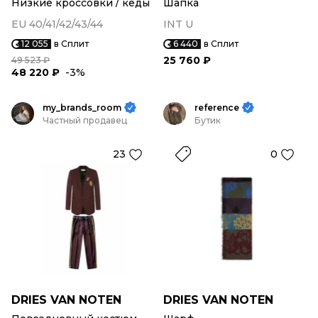
Низкие кроссовки / кеды
Шапка
EU 40/41/42/43/44
INT U
12 055
в Сплит
6 440
в Сплит
25 760 ₽
49 523 ₽
48 220 ₽
-3%
my_brands_room
reference
Частный продавец
Бутик
23
0
DRIES VAN NOTEN
DRIES VAN NOTEN