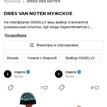
Мужское
DRIES VAN NOTEN
DRIES VAN NOTEN МУЖСКОЕ
На платформе OSKELLY ваш выбор становится
уникальным опытом, где мода переплетается с
комфортным шопингом. Мировые бренды,
Подробнее
аутентификация каждого заказа – DRIES VAN NOTEN
Мужское от селлеров OSKELLY с быстрой доставкой
Фильтры и сортировка
по России. Ваш стиль не ждет, и мы тоже! Винтажные
изделия или DRIES VAN NOTEN Мужское из новых
коллекций – заказывайте на сайте или в приложении
Resale
Новое с биркой
Выбор OSKELLY
К
OSKELLY с целой экосистемой инструментов.
inspire
inspire
I
I
Бутик
Бутик
1
0