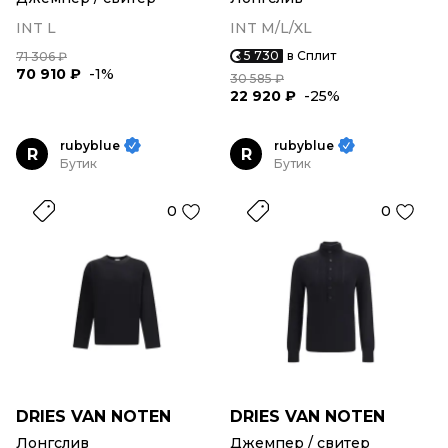
INT L
INT M/L/XL
5 730
в Сплит
71 306 ₽
70 910 ₽
-1%
30 585 ₽
22 920 ₽
-25%
rubyblue
rubyblue
R
R
Бутик
Бутик
0
0
DRIES VAN NOTEN
DRIES VAN NOTEN
Лонгслив
Джемпер / свитер