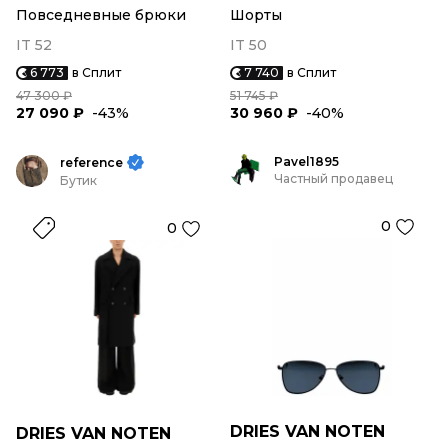
Повседневные брюки
Шорты
IT 52
IT 50
6 773
в Сплит
7 740
в Сплит
47 300 ₽
51 745 ₽
27 090 ₽
-43%
30 960 ₽
-40%
Pavel1895
reference
Частный продавец
Бутик
0
0
DRIES VAN NOTEN
DRIES VAN NOTEN