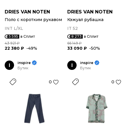
DRIES VAN NOTEN
DRIES VAN NOTEN
Поло с коротким рукавом
Кэжуал рубашка
INT L/XL
IT 52
5 595
в Сплит
8 273
в Сплит
43 921 ₽
66 149 ₽
22 380 ₽
-49%
33 090 ₽
-50%
inspire
inspire
I
I
Бутик
Бутик
0
0