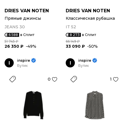
DRIES VAN NOTEN
DRIES VAN NOTEN
Прямые джинсы
Классическая рубашка
JEANS 30
IT 52
6 588
в Сплит
8 273
в Сплит
51 745 ₽
66 149 ₽
26 350 ₽
-49%
33 090 ₽
-50%
inspire
inspire
I
I
Бутик
Бутик
0
1