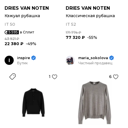
DRIES VAN NOTEN
DRIES VAN NOTEN
Кэжуал рубашка
Классическая рубашка
IT 50
IT 52
5 595
в Сплит
171 774 ₽
77 320 ₽
-55%
43 921 ₽
22 380 ₽
-49%
inspire
maria_sokolova
I
Бутик
Частный продавец
1
6