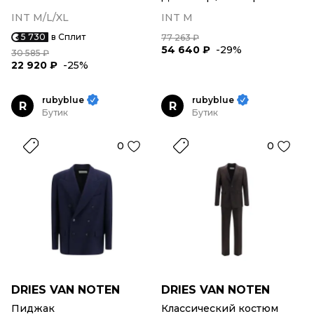
INT M/L/XL
INT M
5 730
в Сплит
77 263 ₽
54 640 ₽
-29%
30 585 ₽
22 920 ₽
-25%
rubyblue
rubyblue
R
R
Бутик
Бутик
0
0
DRIES VAN NOTEN
DRIES VAN NOTEN
Пиджак
Классический костюм