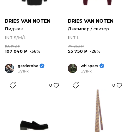
DRIES VAN NOTEN
DRIES VAN NOTEN
Пиджак
Джемпер / свитер
INT S/M/L
INT L
166 172 ₽
77 263 ₽
107 040 ₽
-36%
55 750 ₽
-28%
garderobe
whispers
Бутик
Бутик
0
0