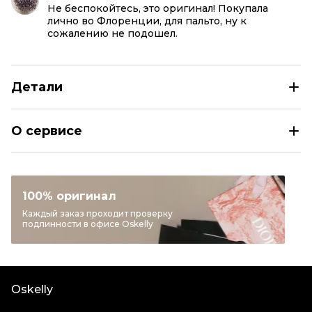
Не беспокойтесь, это оригинал! Покупала
лично во Флоренции, для пальто, ну к
сожалению не подошел.
Детали
HERMES Темно-синий кожаный ремень
О сервисе
Размер
EU 95
Раздел
Женское
Категория
Ремни
100% оригинал
Бренд
HERMES
Каждый заказ проходит проверку
подлинности в офисе Oskelly
Цвет
Темно-синий
Материал ремней
Кожа
Состояние товара
Новое с биркой
Oskelly
Продавец
Частный продавец