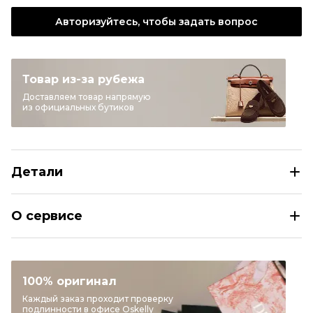
Авторизуйтесь, чтобы задать вопрос
Товар из-за рубежа
Доставляем товар напрямую
из официальных бутиков
Детали
CHRISTIAN DIOR Золотые металлические серьги
О сервисе
Раздел
Женское
Категория
Серьги
Бренд
CHRISTIAN DIOR
100% оригинал
Материал украшений
Металл
Каждый заказ проходит проверку
подлинности в офисе Oskelly