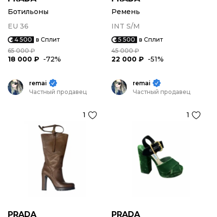
Ботильоны
Ремень
EU 36
INT S/M
4 500
в Сплит
5 500
в Сплит
65 000 ₽
45 000 ₽
18 000 ₽
-72%
22 000 ₽
-51%
remai
remai
Частный продавец
Частный продавец
1
1
PRADA
PRADA