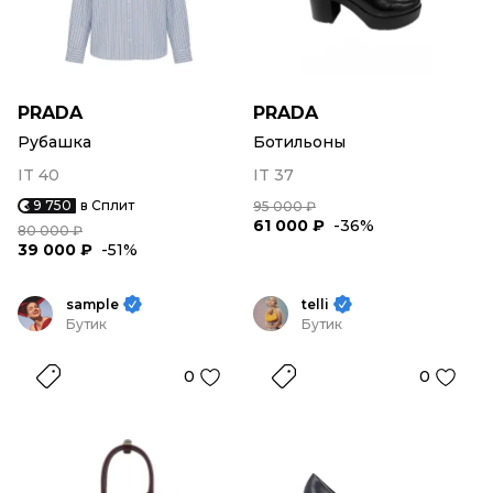
PRADA
PRADA
Рубашка
Ботильоны
IT 40
IT 37
9 750
в Сплит
95 000 ₽
61 000 ₽
-36%
80 000 ₽
39 000 ₽
-51%
sample
telli
Бутик
Бутик
0
0