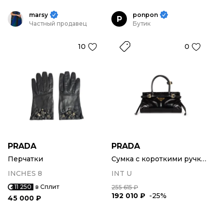
marsy
ponpon
P
Частный продавец
Бутик
10
0
PRADA
PRADA
Перчатки
Сумка с короткими ручками
INCHES 8
INT U
11 250
в Сплит
255 615 ₽
192 010 ₽
-25%
45 000 ₽