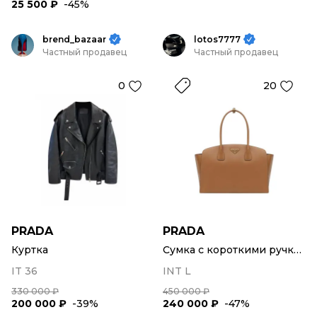
25 500 ₽
-45%
brend_bazaar
lotos7777
Частный продавец
Частный продавец
0
20
PRADA
PRADA
Куртка
Сумка с короткими ручками
IT 36
INT L
330 000 ₽
450 000 ₽
200 000 ₽
-39%
240 000 ₽
-47%