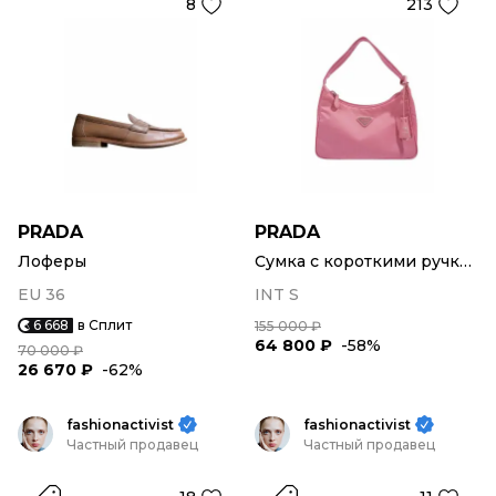
8
213
PRADA
PRADA
Лоферы
Сумка с короткими ручками
EU 36
INT S
6 668
в Сплит
155 000 ₽
64 800 ₽
-58%
70 000 ₽
26 670 ₽
-62%
fashionactivist
fashionactivist
Частный продавец
Частный продавец