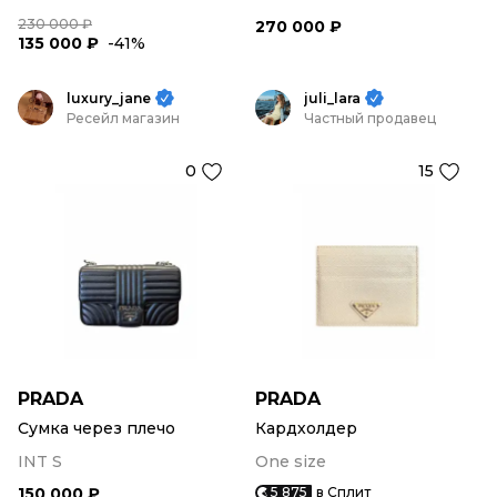
230 000 ₽
270 000 ₽
135 000 ₽
-41%
luxury_jane
juli_lara
Ресейл магазин
Частный продавец
0
15
PRADA
PRADA
Сумка через плечо
Кардхолдер
INT S
One size
150 000 ₽
5 875
в Сплит