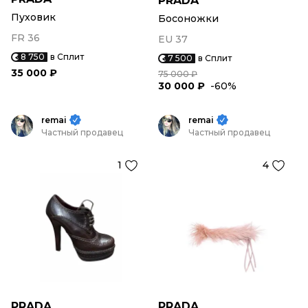
PRADA
Пуховик
Босоножки
FR 36
EU 37
8 750
в Сплит
7 500
в Сплит
35 000 ₽
75 000 ₽
30 000 ₽
-60%
remai
remai
Частный продавец
Частный продавец
1
4
PRADA
PRADA