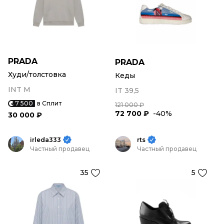
PRADA
PRADA
Худи/толстовка
Кеды
INT M
IT 39,5
7 500
в Сплит
121 000 ₽
72 700 ₽
-40%
30 000 ₽
irleda333
rts
Частный продавец
Частный продавец
35
5