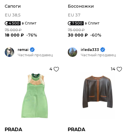
Сапоги
Босоножки
EU 38,5
EU 37
4 500
в Сплит
7 500
в Сплит
75 000 ₽
75 000 ₽
18 000 ₽
-76%
30 000 ₽
-60%
remai
irleda333
Частный продавец
Частный продавец
4
14
PRADA
PRADA