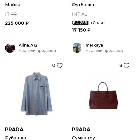
Майка
Футболка
IT 44
INT XL
225 000 ₽
4 288
в Сплит
17 150 ₽
Alina_712
me1kaya
Частный продавец
Частный продавец
0
8
PRADA
PRADA
Рубашка
Сумка тоут