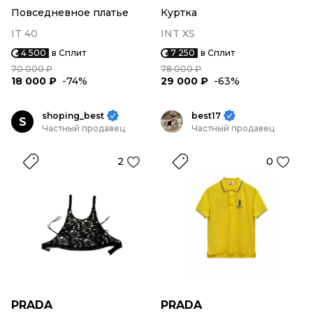
Повседневное платье
Куртка
IT 40
INT XS
4 500
в Сплит
7 250
в Сплит
70 000 ₽
78 000 ₽
18 000 ₽
-74%
29 000 ₽
-63%
shoping_best
best17
S
Частный продавец
Частный продавец
2
0
PRADA
PRADA