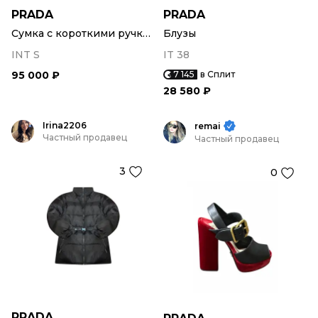
PRADA
PRADA
Сумка с короткими ручками
Блузы
INT S
IT 38
95 000 ₽
7 145
в Сплит
28 580 ₽
Irina2206
remai
Частный продавец
Частный продавец
3
0
PRADA