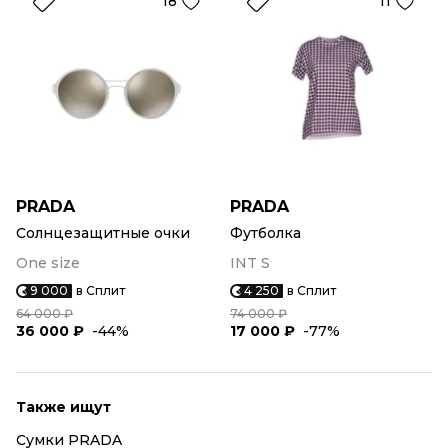
18
11
PRADA
PRADA
Солнцезащитные очки
Футболка
One size
INT S
9 000
в Сплит
4 250
в Сплит
64 000 ₽
74 000 ₽
36 000 ₽
-44%
17 000 ₽
-77%
Также ищут
Сумки PRADA