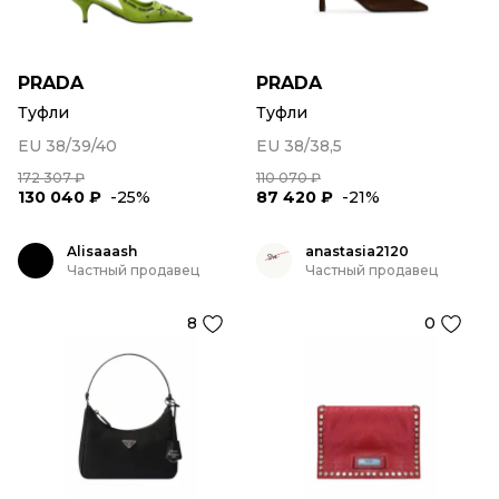
PRADA
PRADA
Туфли
Туфли
EU 38/39/40
EU 38/38,5
172 307 ₽
110 070 ₽
130 040 ₽
-25%
87 420 ₽
-21%
Alisaaash
anastasia2120
Частный продавец
Частный продавец
8
0