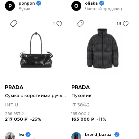
ponpon
oliaka
P
O
Бутик
Частный продавец
1
13
PRADA
PRADA
Сумка с короткими ручками
Пуховик
INT U
IT 38/42
288 957 ₽
185 000 ₽
217 050 ₽
-25%
165 000 ₽
-11%
lvx
brend_bazaar