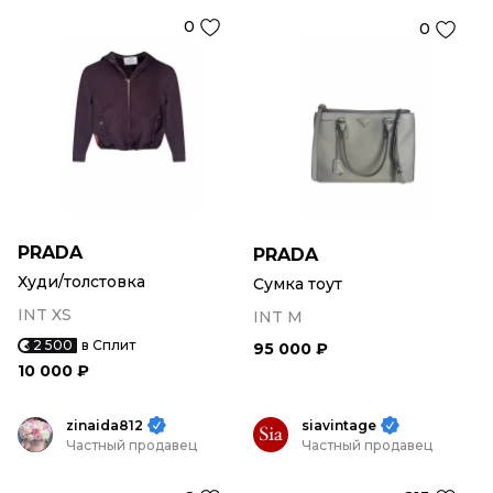
0
0
PRADA
PRADA
Худи/толстовка
Сумка тоут
INT XS
INT M
2 500
в Сплит
95 000 ₽
10 000 ₽
zinaida812
siavintage
Частный продавец
Частный продавец