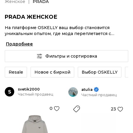
Женское
PRADA
PRADA ЖЕНСКОЕ
На платформе OSKELLY ваш выбор становится
уникальным опытом, где мода переплетается с
комфортным шопингом. Мировые бренды,
Подробнее
аутентификация каждого заказа – PRADA Женское от
селлеров OSKELLY с быстрой доставкой по России.
Фильтры и сортировка
Ваш стиль не ждет, и мы тоже! Винтажные изделия
или PRADA Женское из новых коллекций –
заказывайте на сайте или в приложении OSKELLY с
Resale
Новое с биркой
Выбор OSKELLY
К
целой экосистемой инструментов.
svetik2000
atulia
S
Частный продавец
Частный продавец
0
23