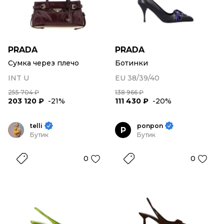
PRADA
PRADA
Сумка через плечо
Ботинки
INT U
EU 38/39/40
255 704 ₽
138 966 ₽
203 120 ₽
-21%
111 430 ₽
-20%
telli
ponpon
P
Бутик
Бутик
0
0