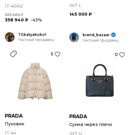
INT L
IT 40/42
145 000 ₽
633 482 ₽
358 940 ₽
-43%
TGkatyakoko1
brend_bazaar
Частный продавец
Частный продавец
5
0
PRADA
PRADA
Пуховик
Сумка через плечо
IT 44
INT U