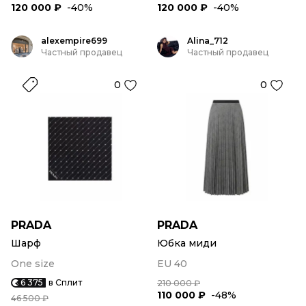
120 000 ₽
-40%
120 000 ₽
-40%
alexempire699
Alina_712
Частный продавец
Частный продавец
0
0
PRADA
PRADA
Шарф
Юбка миди
One size
EU 40
6 375
в Сплит
210 000 ₽
110 000 ₽
-48%
46 500 ₽