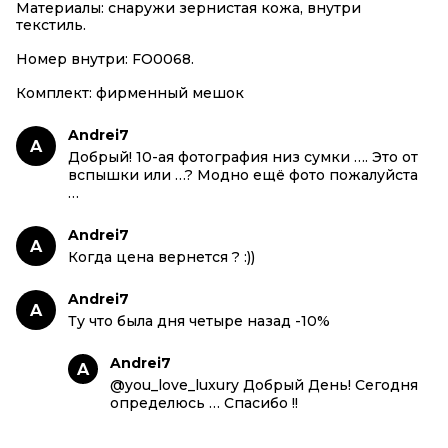
Материалы: снаружи зернистая кожа, внутри
текстиль.
Номер внутри: FO0068.
Комплект: фирменный мешок
Andrei7
A
Добрый! 10-ая фотография низ сумки …. Это от
вспышки или …? Модно ещё фото пожалуйста
…
Andrei7
A
Когда цена вернется ? :))
Andrei7
A
Ту что была дня четыре назад -10%
Andrei7
A
@you_love_luxury Добрый День! Сегодня
определюсь … Спасибо !!