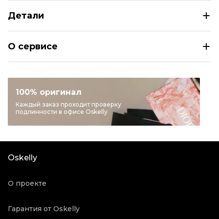
Детали
LOUIS VUITTON Коричневая кожаная сумка на плечо
О сервисе
Раздел
Мужское
Категория
Сумки на плечо
Бренд
LOUIS VUITTON
100% оригинал
Материал сумок
Кожа
Каждый заказ проходит проверку
подлинности в офисе Oskelly
Цвет
Коричневый
Длина ручки
Длинный ремень
Пыльник
Да
Oskelly
Состояние товара
Отличное состояние
Продавец
Частный продавец
О проекте
Oskelly ID
3053570
Гарантия от Oskelly