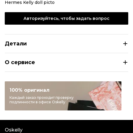
Hermes Kelly doll picto
Авторизуйтесь, чтобы задать вопрос
Детали
HERMES Зеленая кожаная сумка с короткими ручками
О сервисе
Размер
INT S
Раздел
Женское
Категория
Сумки с короткими ручками
100% оригинал
Бренд
HERMES
Каждый заказ проходит проверку
подлинности в офисе Oskelly
Модель
Kelly
Материал сумок
Кожа
Цвет
Зеленый
Oskelly
Длина ручки
Средние ручки