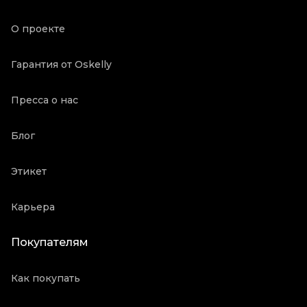
Коробка
Да
О проекте
Состояние товара
Отличное состояние
Продавец
Ресейл магазин
Гарантия от Oskelly
Oskelly ID
3190621
Пресса о нас
Блог
Этикет
Карьера
Покупателям
Как покупать