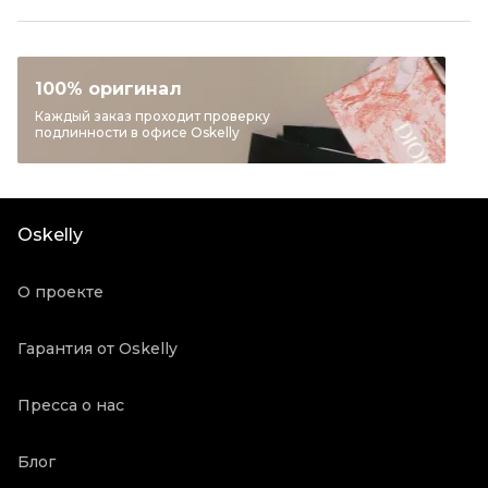
Размер
INT U
Раздел
Женское
Категория
Сумки тоут
100% оригинал
Бренд
PRADA
Каждый заказ проходит проверку
подлинности в офисе Oskelly
Материал сумок
Кожа
Цвет
Красный
Длина ручки
Средние ручки
Oskelly
Состояние товара
Хорошее состояние
Продавец
Частный продавец
О проекте
Oskelly ID
2126155
Гарантия от Oskelly
Пресса о нас
Блог