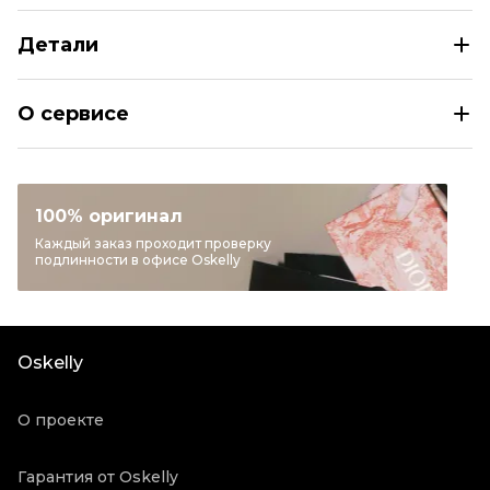
Детали
BALENCIAGA Бордовый кожаный тренч/плащ
О сервисе
Размер
FR 36
Раздел
Женское
Категория
Тренчи и плащи
100% оригинал
Бренд
BALENCIAGA
Каждый заказ проходит проверку
подлинности в офисе Oskelly
Материал одежды
Кожа
Цвет
Бордовый
Состояние товара
Новое с биркой
Oskelly
Продавец
Частный продавец
Oskelly ID
30321
О проекте
Гарантия от Oskelly