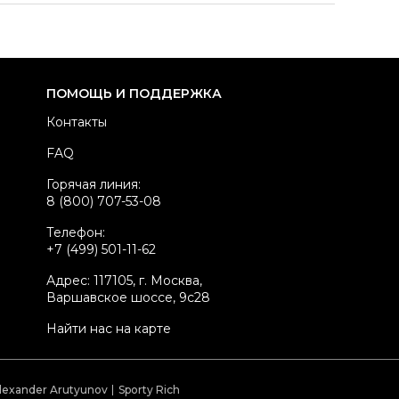
здел
Женское
тегория
Туфли
ренд
GUCCI
ПОМОЩЬ И ПОДДЕРЖКА
териал обуви
Замша
Контакты
вет
Черный
FAQ
стояние товара
Хорошее состояние
Горячая линия:
родавец
Частный продавец
8 (800) 707-53-08
kelly ID
2126365
Телефон:
+7 (499) 501-11-62
Адрес: 117105, г. Москва,
Варшавское шоссе, 9с28
Найти нас на карте
lexander Arutyunov
Sporty Rich