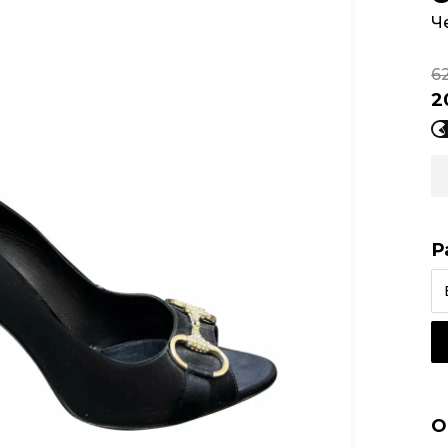
Ч
6
2
Р
О