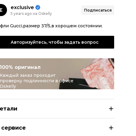
exclusive
E
Подписаться
5 years ago на Oskelly
фли Gucci,размер 37/5,в хорошем состоянии.
Авторизуйтесь, чтобы задать вопрос
100% оригинал
Каждый заказ проходит
проверку подлинности в офисе
Oskelly
етали
CCI Черные замшевые туфли
 сервисе
азмер
IT 37,5