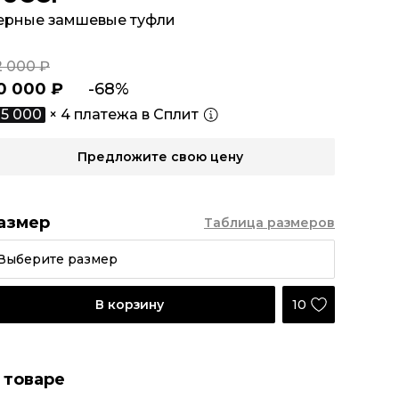
ерные замшевые туфли
2 000 ₽
0 000 ₽
-68%
5 000
× 4 платежа в Сплит
Предложите свою цену
азмер
Таблица размеров
Выберите размер
10
В корзину
 товаре