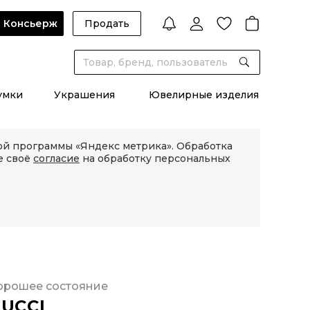
Консьерж
Продать
умки
Украшения
Ювелирные изделия
кой программы «Яндекс метрика». Обработка
е своё
согласие
на обработку персональных
орошее состояние
UCCI