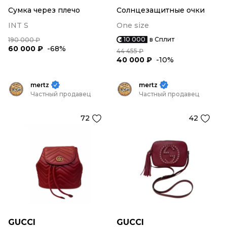
Сумка через плечо
Солнцезащитные очки
INT S
One size
10 000
в Сплит
190 000 ₽
60 000 ₽
-68%
44 455 ₽
40 000 ₽
-10%
mertz
mertz
Частный продавец
Частный продавец
72
42
GUCCI
GUCCI