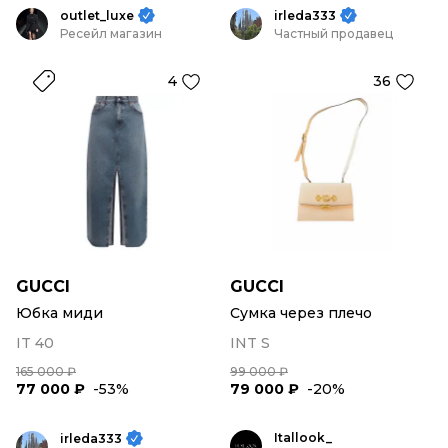
outlet_luxe
irleda333
Ресейл магазин
Частный продавец
4
36
GUCCI
GUCCI
Юбка миди
Сумка через плечо
IT 40
INT S
165 000 ₽
99 000 ₽
77 000 ₽
-53%
79 000 ₽
-20%
Itallook_
irleda333