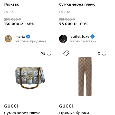
Рюкзак
Сумка через плечо
INT S
INT M
250 000 ₽
188 000 ₽
130 000 ₽
-48%
75 000 ₽
-60%
mertz
outlet_luxe
Частный продавец
Ресейл магазин
75
0
GUCCI
GUCCI
Сумка через плечо
Прямые брюки