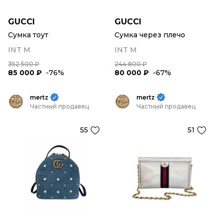
GUCCI
GUCCI
Сумка тоут
Сумка через плечо
INT M
INT M
352 500 ₽
244 800 ₽
85 000 ₽
-76%
80 000 ₽
-67%
mertz
mertz
Частный продавец
Частный продавец
55
51