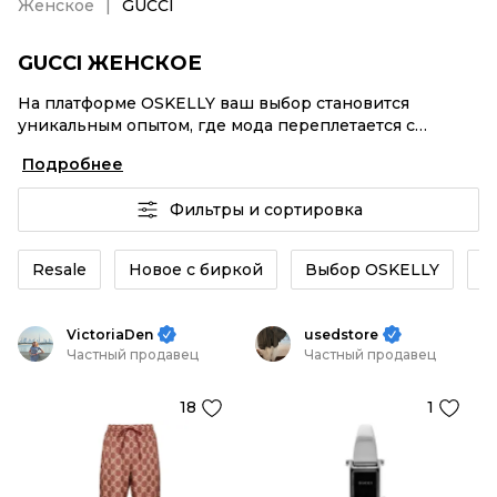
Женское
GUCCI
GUCCI ЖЕНСКОЕ
На платформе OSKELLY ваш выбор становится
уникальным опытом, где мода переплетается с
комфортным шопингом. Мировые бренды,
Подробнее
аутентификация каждого заказа – GUCCI Женское от
селлеров OSKELLY с быстрой доставкой по России.
Фильтры и сортировка
Ваш стиль не ждет, и мы тоже! Винтажные изделия
или GUCCI Женское из новых коллекций –
заказывайте на сайте или в приложении OSKELLY с
Resale
Новое с биркой
Выбор OSKELLY
К
целой экосистемой инструментов.
VictoriaDen
usedstore
Частный продавец
Частный продавец
18
1