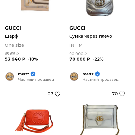
GUCCI
GUCCI
Шарф
Сумка через плечо
One size
INT M
65 615 ₽
90 000 ₽
53 640 ₽
-18%
70 000 ₽
-22%
mertz
mertz
Частный продавец
Частный продавец
27
70