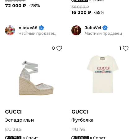
329 000 ₽
72 000 ₽
-78%
36 000 ₽
16 200 ₽
-55%
olique88
JuliaVel
Частный продавец
Частный продавец
0
1
GUCCI
GUCCI
Эспадрильи
Футболка
EU 38,5
RU 46
9 750
в Сплит
3 000
в Сплит