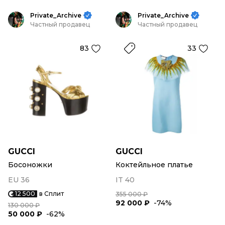
Private_Archive
Private_Archive
Частный продавец
Частный продавец
83
33
GUCCI
GUCCI
Босоножки
Коктейльное платье
EU 36
IT 40
12 500
в Сплит
355 000 ₽
92 000 ₽
-74%
130 000 ₽
50 000 ₽
-62%