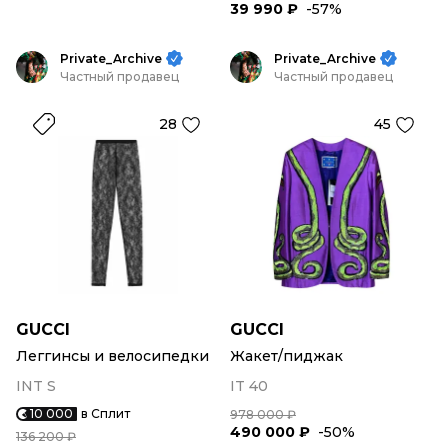
39 990 ₽
-57%
Private_Archive
Private_Archive
Частный продавец
Частный продавец
28
45
GUCCI
GUCCI
Леггинсы и велосипедки
Жакет/пиджак
INT S
IT 40
10 000
в Сплит
978 000 ₽
490 000 ₽
-50%
136 200 ₽