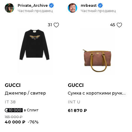
Private_Archive
mrbeast
Частный продавец
Частный продавец
31
45
GUCCI
GUCCI
Джемпер / свитер
Сумка с короткими ручками
IT 38
INT U
10 000
в Сплит
61 870 ₽
165 000 ₽
40 000 ₽
-76%