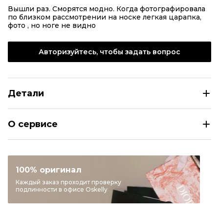
Вышли раз. Сморятся модно. Когда фотографировала
по близком рассмотрении на носке легкая царапка,
фото , но ноге не видно
Авторизуйтесь, чтобы задать вопрос
Детали
GUCCI Черные кожаные туфли
О сервисе
Размер
IT 38
Раздел
Женское
Категория
Туфли
100% оригинал
Бренд
GUCCI
Каждый заказ проходит проверку
подлинности в офисе Oskelly
Материал обуви
Кожа
Цвет
Черный