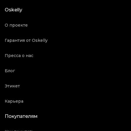
Состояние товара
Отличное состояние
Oskelly
Продавец
Частный продавец
Oskelly ID
2126615
О проекте
Гарантия от Oskelly
Пресса о нас
Блог
Этикет
Карьера
Покупателям