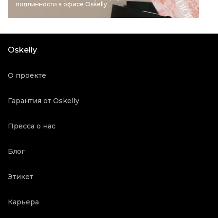
подлинности в офисе Oskelly
Материал обуви
Кожа
Цвет
Мульти
Состояние товара
Отличное состояние
Oskelly
Продавец
Частный продавец
Oskelly ID
1093896
О проекте
Гарантия от Oskelly
Пресса о нас
Блог
Этикет
Карьера