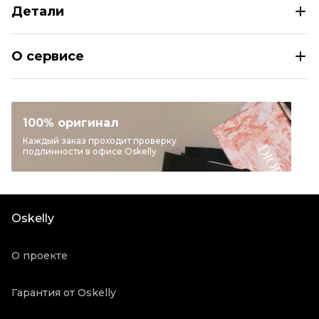
Детали
ALAIA Белая хлопковая юбка миди
О сервисе
Размер
FR 36
Раздел
Женское
Категория
Юбки миди
100% оригинал
Бренд
ALAIA
Каждый заказ проходит проверку
подлинности в офисе Oskelly
Материал одежды
Хлопок
Цвет
Белый
Состояние товара
Новое с биркой
Oskelly
Продавец
Частный продавец
Oskelly ID
1119368
О проекте
Гарантия от Oskelly