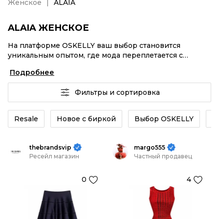
Женское
ALAIA
ALAIA ЖЕНСКОЕ
На платформе OSKELLY ваш выбор становится
уникальным опытом, где мода переплетается с
комфортным шопингом. Мировые бренды,
Подробнее
аутентификация каждого заказа – ALAIA Женское от
селлеров OSKELLY с быстрой доставкой по России.
Фильтры и сортировка
Ваш стиль не ждет, и мы тоже! Винтажные изделия
или ALAIA Женское из новых коллекций –
заказывайте на сайте или в приложении OSKELLY с
Resale
Новое с биркой
Выбор OSKELLY
К
целой экосистемой инструментов.
thebrandsvip
margo555
Ресейл магазин
Частный продавец
0
4