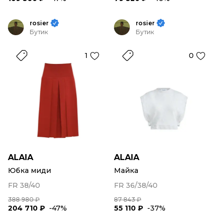
rosier
rosier
Бутик
Бутик
1
0
ALAIA
ALAIA
Юбка миди
Майка
FR 38/40
FR 36/38/40
388 980 ₽
87 843 ₽
204 710 ₽
-47%
55 110 ₽
-37%