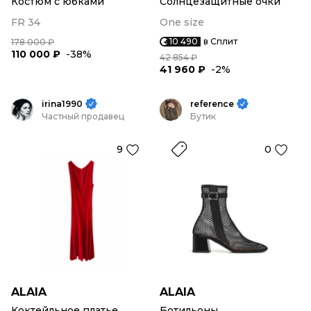
Костюм с юбками
Солнцезащитные очки
FR 34
One size
10 490
в Сплит
178 000 ₽
110 000 ₽
-38%
42 854 ₽
41 960 ₽
-2%
irina1990
reference
Частный продавец
Бутик
9
0
ALAIA
ALAIA
Коктейльное платье
Ботильоны