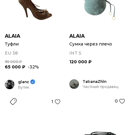
ALAIA
ALAIA
Туфли
Сумка через плечо
EU 38
INT S
120 000 ₽
95 000 ₽
65 000 ₽
-32%
TatianaZhln
glanz
Частный продавец
Бутик
0
1