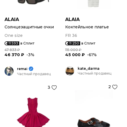
ALAIA
ALAIA
Солнцезащитные очки
Коктейльное платье
One size
FR 36
11 593
в Сплит
11 250
в Сплит
47 833 ₽
115 000 ₽
46 370 ₽
-3%
45 000 ₽
-61%
kate_darma
remai
Частный продавец
Частный продавец
2
3