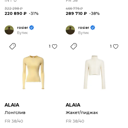
INT U
FR 38
322 298 ₽
466 776 ₽
220 890 ₽
-31%
289 710 ₽
-38%
rosier
rosier
Бутик
Бутик
1
1
ALAIA
ALAIA
Лонгслив
Жакет/пиджак
FR 38/40
FR 38/40