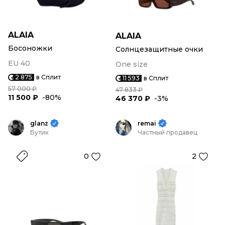
ALAIA
ALAIA
Босоножки
Солнцезащитные очки
EU 40
One size
2 875
в Сплит
11 593
в Сплит
57 000 ₽
47 833 ₽
11 500 ₽
-80%
46 370 ₽
-3%
glanz
remai
Бутик
Частный продавец
0
2