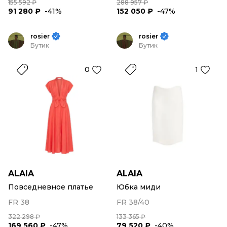
155 592 ₽
288 957 ₽
91 280 ₽
-41%
152 050 ₽
-47%
rosier
rosier
Бутик
Бутик
0
1
ALAIA
ALAIA
Повседневное платье
Юбка миди
FR 38
FR 38/40
322 298 ₽
133 365 ₽
169 560 ₽
-47%
79 520 ₽
-40%