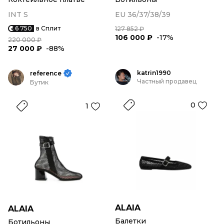
INT S
EU 36/37/38/39
6 750
в Сплит
127 852 ₽
106 000 ₽
-17%
220 000 ₽
27 000 ₽
-88%
katrin1990
reference
Частный продавец
Бутик
0
1
ALAIA
ALAIA
Балетки
Ботильоны