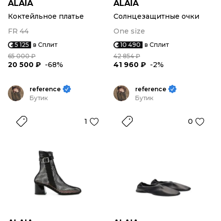
ALAIA
ALAIA
Коктейльное платье
Солнцезащитные очки
FR 44
One size
5 125
в Сплит
10 490
в Сплит
65 000 ₽
42 854 ₽
20 500 ₽
-68%
41 960 ₽
-2%
reference
reference
Бутик
Бутик
1
0