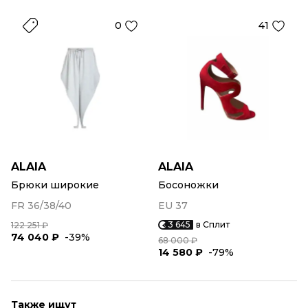
0
41
ALAIA
ALAIA
Брюки широкие
Босоножки
FR 36/38/40
EU 37
3 645
в Сплит
122 251 ₽
74 040 ₽
-39%
68 000 ₽
14 580 ₽
-79%
Также ищут