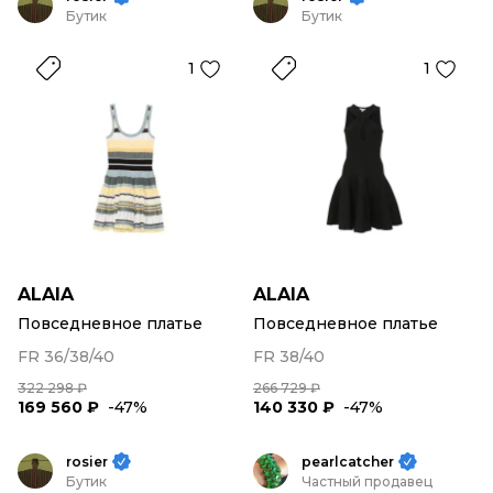
Бутик
Бутик
1
1
ALAIA
ALAIA
Повседневное платье
Повседневное платье
FR 36/38/40
FR 38/40
322 298 ₽
266 729 ₽
169 560 ₽
-47%
140 330 ₽
-47%
rosier
pearlcatcher
Бутик
Частный продавец