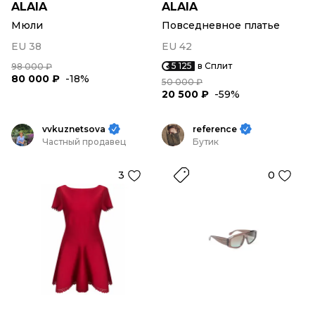
ALAIA
ALAIA
Мюли
Повседневное платье
EU 38
EU 42
5 125
в Сплит
98 000 ₽
80 000 ₽
-18%
50 000 ₽
20 500 ₽
-59%
vvkuznetsova
reference
Частный продавец
Бутик
3
0