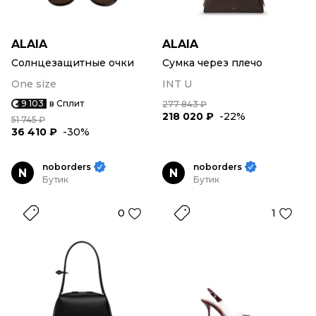
ALAIA
ALAIA
Солнцезащитные очки
Сумка через плечо
One size
INT U
9 103
в Сплит
277 843 ₽
218 020 ₽
-22%
51 745 ₽
36 410 ₽
-30%
noborders
noborders
N
N
Бутик
Бутик
0
1