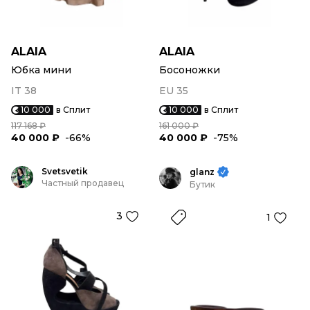
ALAIA
ALAIA
Юбка мини
Босоножки
IT 38
EU 35
10 000
в Сплит
10 000
в Сплит
117 168 ₽
161 000 ₽
40 000 ₽
-66%
40 000 ₽
-75%
Svetsvetik
glanz
Частный продавец
Бутик
3
1