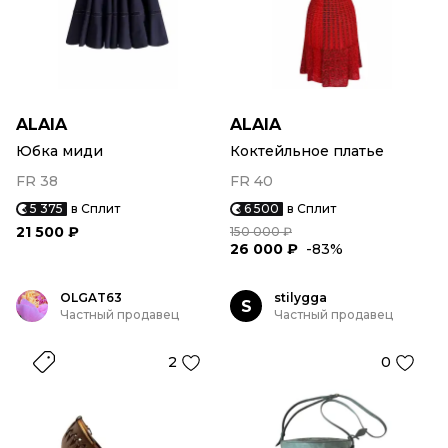
ALAIA
ALAIA
Юбка миди
Коктейльное платье
FR 38
FR 40
5 375
в Сплит
6 500
в Сплит
21 500 ₽
150 000 ₽
26 000 ₽
-83%
OLGAT63
stilygga
S
Частный продавец
Частный продавец
2
0