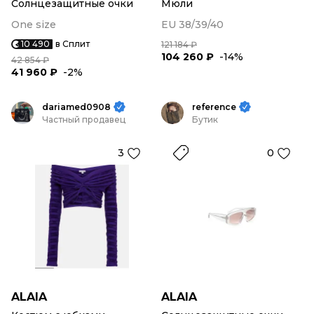
Солнцезащитные очки
Мюли
One size
EU 38/39/40
10 490
в Сплит
121 184 ₽
104 260 ₽
-14%
42 854 ₽
41 960 ₽
-2%
dariamed0908
reference
Частный продавец
Бутик
3
0
ALAIA
ALAIA