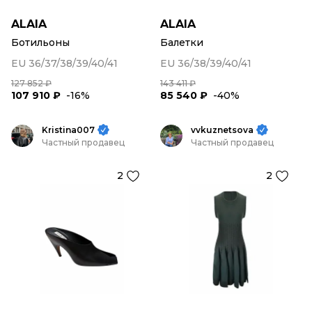
ALAIA
ALAIA
Ботильоны
Балетки
EU 36/37/38/39/40/41
EU 36/38/39/40/41
127 852 ₽
143 411 ₽
107 910 ₽
-16%
85 540 ₽
-40%
Kristina007
vvkuznetsova
Частный продавец
Частный продавец
2
2