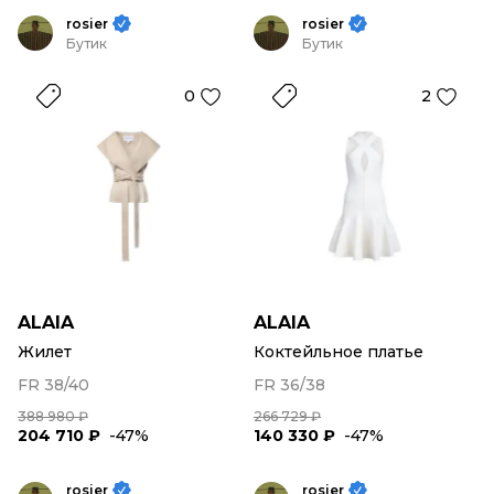
rosier
rosier
Бутик
Бутик
0
2
ALAIA
ALAIA
Жилет
Коктейльное платье
FR 38/40
FR 36/38
388 980 ₽
266 729 ₽
204 710 ₽
-47%
140 330 ₽
-47%
rosier
rosier