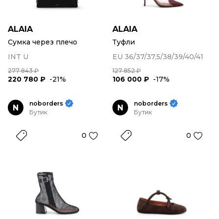
ALAIA
ALAIA
Сумка через плечо
Туфли
INT U
EU 36/37/37,5/38/39/40/41
277 843 ₽
127 852 ₽
220 780 ₽
-21%
106 000 ₽
-17%
noborders
noborders
N
N
Бутик
Бутик
0
0