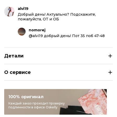
alvi19
Добрый день! Актуально? Подскажите,
пожалуйста, ОТ и ОБ
nomorej
@alvi19 добрый день! Пот 35 поб 47-48
Детали
PRADA Черная кожаная юбка миди
О сервисе
Раздел
Женское
Категория
Юбки миди
Бренд
PRADA
100% оригинал
Материал одежды
Кожа
Каждый заказ проходит проверку
подлинности в офисе Oskelly
Цвет
Черный