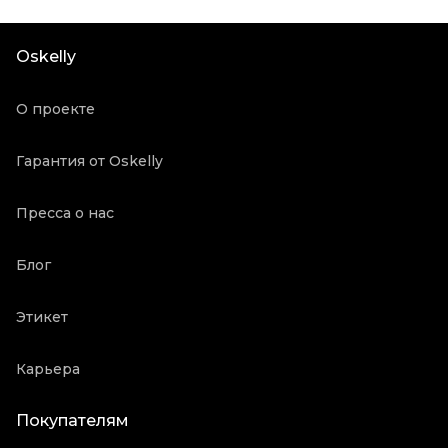
Состояние товара
Отличное состояние
Продавец
Частный продавец
Oskelly
Oskelly ID
5625004
О проекте
Гарантия от Oskelly
Пресса о нас
Блог
Этикет
Карьера
Покупателям