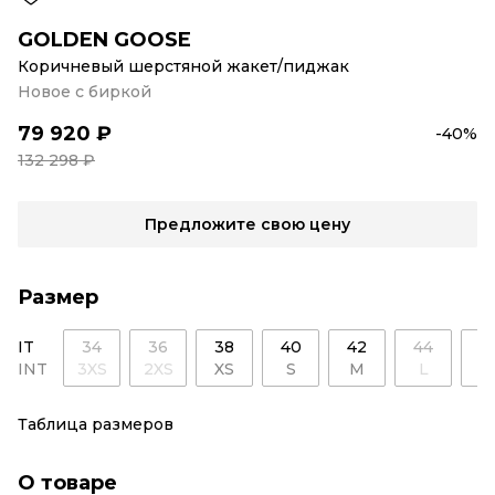
GOLDEN GOOSE
Коричневый шерстяной жакет/пиджак
Новое с биркой
79 920 ₽
-40%
132 298 ₽
Предложите свою цену
Размер
IT
34
36
38
40
42
44
4
INT
3XS
2XS
XS
S
M
L
X
Таблица размеров
О товаре