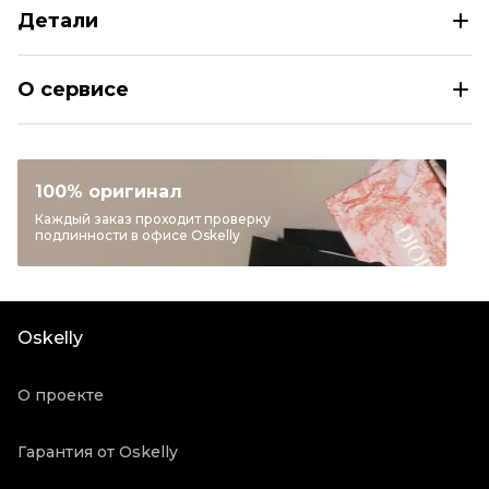
Детали
GOLDEN GOOSE Коричневый шерстяной жакет/пиджак
О сервисе
Размер
IT 38/40/42
Раздел
Женское
Категория
Жакеты и пиджаки
100% оригинал
Бренд
GOLDEN GOOSE
Каждый заказ проходит проверку
подлинности в офисе Oskelly
Материал одежды
Шерсть
Цвет
Коричневый
Состояние товара
Новое с биркой
Oskelly
Продавец
Бутик
Oskelly ID
5623889
О проекте
Гарантия от Oskelly