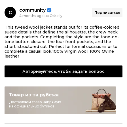
community
C
Подписаться
4 months ago на Oskelly
This tweed wool jacket stands out for its coffee-colored
suede details that define the silhouette, the crew neck,
and the pockets. Completing the style are the tone-on-
tone button closure, the four front pockets, and the
short, structured cut. Perfect for formal occasions or to
complete a casual look.100% Virgin wool, 100% Ovine
leather
Авторизуйтесь, чтобы задать вопрос
Товар из-за рубежа
Доставляем товар напрямую
из официальных бутиков