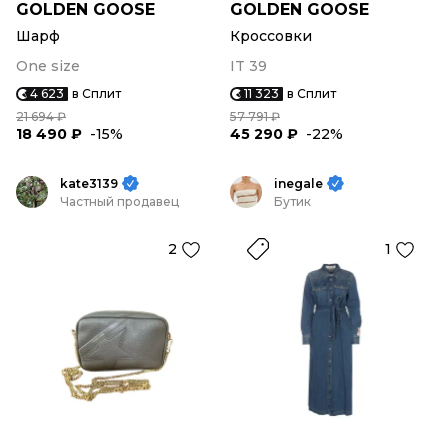
GOLDEN GOOSE
GOLDEN GOOSE
Шарф
Кроссовки
One size
IT 39
4 623
в Сплит
11 323
в Сплит
21 694 ₽
57 791 ₽
18 490 ₽
-15%
45 290 ₽
-22%
kate3139
inegale
Частный продавец
Бутик
2
1