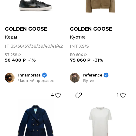
GOLDEN GOOSE
GOLDEN GOOSE
Кеды
Куртка
IT 35/36/37/38/39/40/41/42
INT XS/S
57 258 ₽
110 604 ₽
56 400 ₽
-1%
75 860 ₽
-31%
Innamorata
reference
Частный продавец
Бутик
4
1