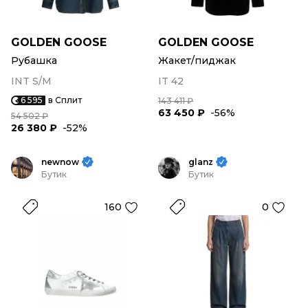
GOLDEN GOOSE
GOLDEN GOOSE
Рубашка
Жакет/пиджак
INT S/M
IT 42
6 595
в Сплит
143 411 ₽
63 450 ₽
-56%
54 502 ₽
26 380 ₽
-52%
newnow
glanz
Бутик
Бутик
160
0