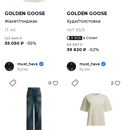
GOLDEN GOOSE
GOLDEN GOOSE
Жакет/пиджак
Худи/толстовка
IT 40
INT XS/S
9 905
в Сплит
122 340 ₽
55 050 ₽
-55%
83 397 ₽
39 620 ₽
-52%
must_have
must_have
Бутик
Бутик
0
2