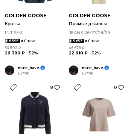
GOLDEN GOOSE
GOLDEN GOOSE
Куртка
Прямые джинсы
INT S/M
JEANS 26/27/28/29
6 595
в Сплит
5 653
в Сплит
54 502 ₽
46 678 ₽
26 380 ₽
-52%
22 610 ₽
-52%
must_have
must_have
Бутик
Бутик
8
0