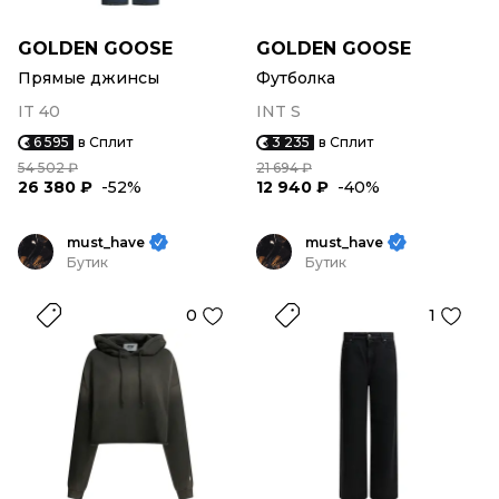
GOLDEN GOOSE
GOLDEN GOOSE
Прямые джинсы
Футболка
IT 40
INT S
6 595
в Сплит
3 235
в Сплит
54 502 ₽
21 694 ₽
26 380 ₽
-52%
12 940 ₽
-40%
must_have
must_have
Бутик
Бутик
0
1