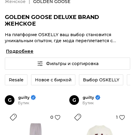
Женское
GOLDEN GOOSE
GOLDEN GOOSE DELUXE BRAND
ЖЕНСКОЕ
На платформе OSKELLY ваш выбор становится
уникальным опытом, где мода переплетается с
комфортным шопингом. Мировые бренды,
Подробнее
аутентификация каждого заказа – GOLDEN GOOSE
DELUXE BRAND Женское от селлеров OSKELLY с
Фильтры и сортировка
быстрой доставкой по России. Ваш стиль не ждет, и
мы тоже! Винтажные изделия или GOLDEN GOOSE
DELUXE BRAND Женское из новых коллекций –
Resale
Новое с биркой
Выбор OSKELLY
К
заказывайте на сайте или в приложении OSKELLY с
целой экосистемой инструментов.
guilty
guilty
G
G
Бутик
Бутик
0
1