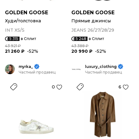
GOLDEN GOOSE
GOLDEN GOOSE
Худи/толстовка
Прямые джинсы
INT XS/S
JEANS 26/27/28/29
5 315
в Сплит
5 248
в Сплит
43 921 ₽
43 388 ₽
21 260 ₽
-52%
20 990 ₽
-52%
myrka_
luxury_clothing
Частный продавец
Частный продавец
0
6