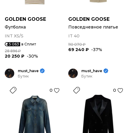
GOLDEN GOOSE
GOLDEN GOOSE
Футболка
Повседневное платье
INT XS/S
IT 40
5 063
в Сплит
110 070 ₽
69 240 ₽
-37%
28 896 ₽
20 250 ₽
-30%
must_have
must_have
Бутик
Бутик
0
0