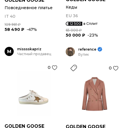
GOLDEN GOOSE
Кеды
Повседневное платье
EU 36
IT 40
12 500
в Сплит
109 981 ₽
58 490 ₽
-47%
65 000 ₽
50 000 ₽
-23%
misssskapriz
reference
M
Частный продавец
Бутик
0
0
GOLDEN GOOSE
GOLDEN GOOSE