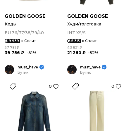
GOLDEN GOOSE
GOLDEN GOOSE
Кеды
Худи/толстовка
EU 36/37/38/39/40
INT XS/S
9 939
в Сплит
5 315
в Сплит
57 791 ₽
43 921 ₽
39 756 ₽
-31%
21 260 ₽
-52%
must_have
must_have
Бутик
Бутик
0
0