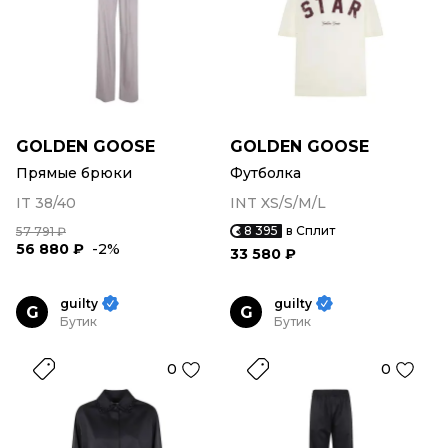
GOLDEN GOOSE
GOLDEN GOOSE
Прямые брюки
Футболка
IT 38/40
INT XS/S/M/L
8 395
в Сплит
57 791 ₽
56 880 ₽
-2%
33 580 ₽
guilty
guilty
G
G
Бутик
Бутик
0
0