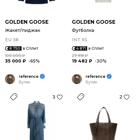
GOLDEN GOOSE
GOLDEN GOOSE
Жакет/пиджак
Футболка
EU 38
INT XS
8 750
в Сплит
4 871
в Сплит
100 000 ₽
27 918 ₽
35 000 ₽
-65%
19 482 ₽
-30%
reference
reference
Бутик
Бутик
3
2