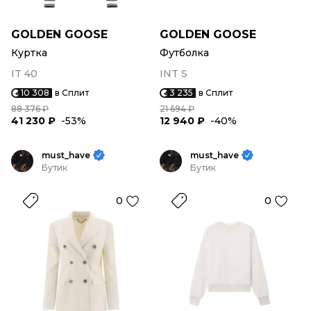
GOLDEN GOOSE
GOLDEN GOOSE
Куртка
Футболка
IT 40
INT S
10 308
в Сплит
3 235
в Сплит
88 376 ₽
21 694 ₽
41 230 ₽
-53%
12 940 ₽
-40%
must_have
must_have
Бутик
Бутик
0
0