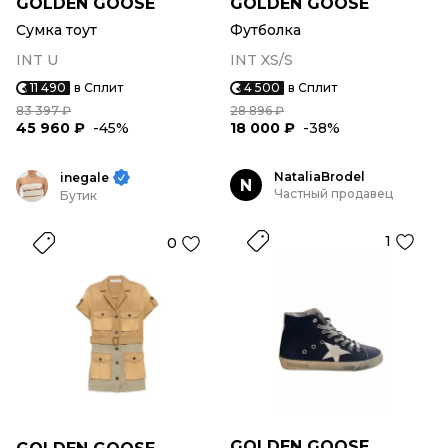
GOLDEN GOOSE
GOLDEN GOOSE
Сумка тоут
Футболка
INT U
INT XS/S
11 490
в Сплит
4 500
в Сплит
83 397 ₽
28 896 ₽
45 960 ₽
-45%
18 000 ₽
-38%
NataliaBrodel
inegale
N
Частный продавец
Бутик
1
0
GOLDEN GOOSE