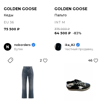
GOLDEN GOOSE
GOLDEN GOOSE
Кеды
Пальто
EU 36
INT M
75 500 ₽
375 000 ₽
64 500 ₽
-83%
noborders
ika_82
N
Бутик
Частный продавец
2
46