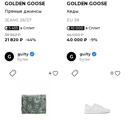
GOLDEN GOOSE
GOLDEN GOOSE
Прямые джинсы
Кеды
JEANS 26/27
EU 39
5 455
в Сплит
10 000
в Сплит
38 942 ₽
44 000 ₽
21 820 ₽
-44%
40 000 ₽
-9%
guilty
guilty
G
G
Бутик
Бутик
4
0