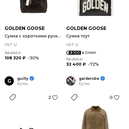
GOLDEN GOOSE
GOLDEN GOOSE
Сумка с короткими ручками
Сумка тоут
INT U
INT U
8 100
в Сплит
155 592 ₽
108 320 ₽
-30%
115 000 ₽
32 400 ₽
-72%
guilty
garderobe
G
Бутик
Бутик
2
0