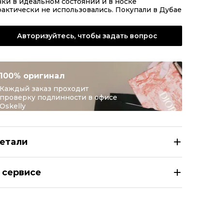
ки в идеальном состоянии и в носке
актически не использовались. Покупали в Дубае
Авторизуйтесь, чтобы задать вопрос
100% оригинал
Каждый заказ проходит
проверку подлинности в офисе
Oskelly
етали
RISTIAN DIOR Белые пластиковые солнцезащитные очки
 сервисе
здел
Женское
тегория
Солнцезащитные очки
ренд
CHRISTIAN DIOR