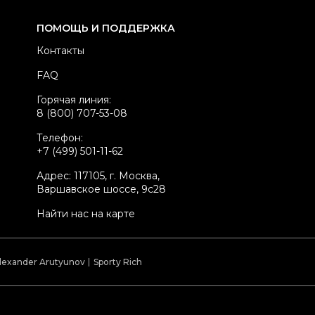
териал очков
Пластик
ПОМОЩЬ И ПОДДЕРЖКА
вет
Белый
Контакты
стояние товара
Отличное состояние
FAQ
родавец
Частный продавец
Горячая линия:
kelly ID
2558043
8 (800) 707-53-08
Телефон:
+7 (499) 501-11-62
Адрес: 117105, г. Москва,
Варшавское шоссе, 9с28
Найти нас на карте
lexander Arutyunov
Sporty Rich