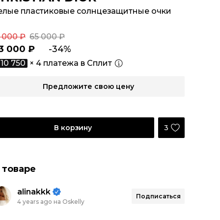
елые пластиковые солнцезащитные очки
1 000 ₽
65 000 ₽
3 000 ₽
-34%
10 750
× 4 платежа в Сплит
Предложите свою цену
3
В корзину
 товаре
alinakkk
Подписаться
4 years ago на Oskelly