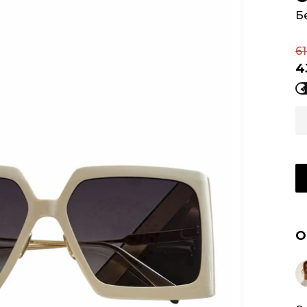
Б
6
4
О