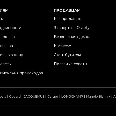
Ма
ЕЛЯМ
ПРОДАВЦАМ
Ц
ть
Как продавать
Со
одлинности
Экспертиза Oskelly
П
 сделка
Безопасная сделка
Os
 возврат
Комиссия
е свою цену
Стать бутиком
советы
Полезные советы
рименения промокодов
pels
Goyard
JACQUEMUS
Cartier
LONGCHAMP
Manolo Blahnik
A