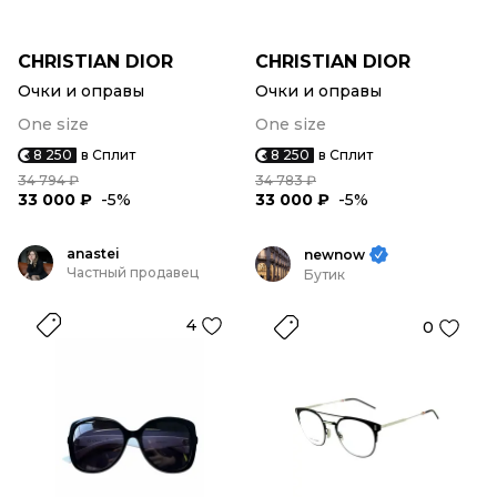
CHRISTIAN DIOR
CHRISTIAN DIOR
Очки и оправы
Очки и оправы
One size
One size
8 250
в Сплит
8 250
в Сплит
34 794 ₽
34 783 ₽
33 000 ₽
-5%
33 000 ₽
-5%
anastei
newnow
Частный продавец
Бутик
4
0