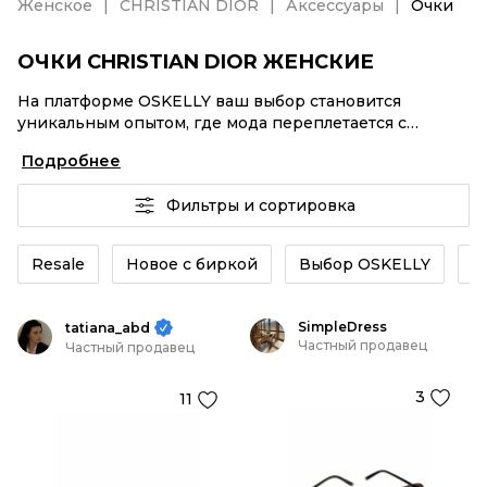
Женское
CHRISTIAN DIOR
Аксессуары
Очки
ОЧКИ CHRISTIAN DIOR ЖЕНСКИЕ
На платформе OSKELLY ваш выбор становится
уникальным опытом, где мода переплетается с
комфортным шопингом. Мировые бренды,
Подробнее
аутентификация каждого заказа – Очки CHRISTIAN
DIOR женские от селлеров OSKELLY с быстрой
Фильтры и сортировка
доставкой по России. Ваш стиль не ждет, и мы тоже!
Винтажные изделия или Очки CHRISTIAN DIOR
женские из новых коллекций – заказывайте на сайте
Resale
Новое с биркой
Выбор OSKELLY
К
или в приложении OSKELLY с целой экосистемой
инструментов.
SimpleDress
tatiana_abd
Частный продавец
Частный продавец
3
11