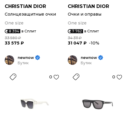
CHRISTIAN DIOR
CHRISTIAN DIOR
Солнцезащитные очки
Очки и оправы
One size
One size
8 394
в Сплит
7 762
в Сплит
33 580 ₽
34 311 ₽
33 575 ₽
31 047 ₽
-10%
newnow
newnow
Бутик
Бутик
0
0