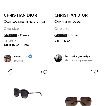
CHRISTIAN DIOR
CHRISTIAN DIOR
Солнцезащитные очки
Очки и оправы
One size
One size
9 703
в Сплит
7 035
в Сплит
28 140 ₽
48 138 ₽
38 810 ₽
-19%
levinskayanadya
newnow
Частный продавец
Бутик
1
0