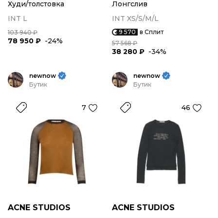
Худи/толстовка
Лонгслив
INT L
INT XS/S/M/L
9 570
в Сплит
103 940 ₽
78 950 ₽
-24%
57 568 ₽
38 280 ₽
-34%
newnow
newnow
Бутик
Бутик
7
46
ACNE STUDIOS
ACNE STUDIOS