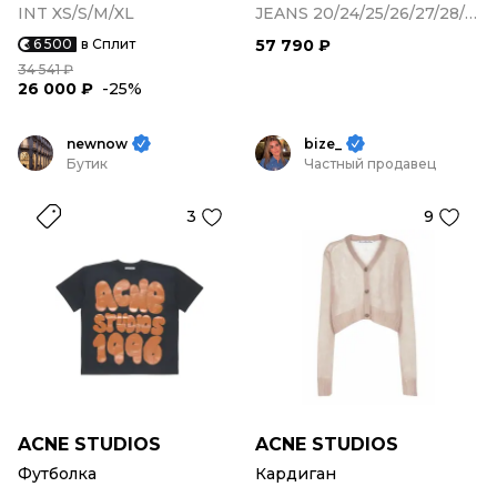
INT XS/S/M/XL
JEANS 20/24/25/26/27/28/29
6 500
в Сплит
57 790 ₽
34 541 ₽
26 000 ₽
-25%
newnow
bize_
Бутик
Частный продавец
3
9
ACNE STUDIOS
ACNE STUDIOS
Футболка
Кардиган