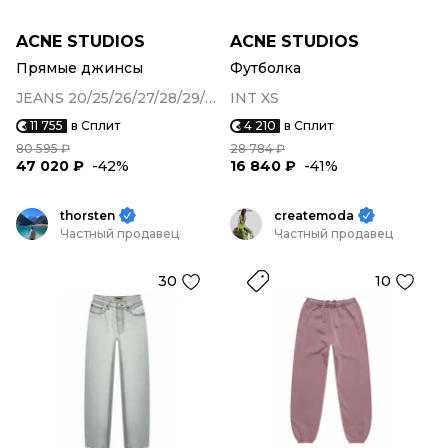
ACNE STUDIOS
ACNE STUDIOS
Прямые джинсы
Футболка
JEANS 20/25/26/27/28/29/30/31
INT XS
11 755
в Сплит
4 210
в Сплит
80 595 ₽
28 784 ₽
47 020 ₽
-42%
16 840 ₽
-41%
thorsten
createmoda
Частный продавец
Частный продавец
30
10