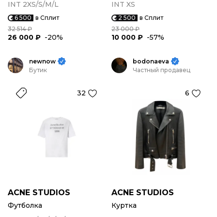
INT 2XS/S/M/L
INT XS
6 500
в Сплит
2 500
в Сплит
32 514 ₽
23 000 ₽
26 000 ₽
-20%
10 000 ₽
-57%
newnow
bodonaeva
Бутик
Частный продавец
32
6
ACNE STUDIOS
ACNE STUDIOS
Футболка
Куртка