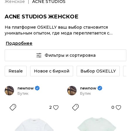
Женское
ACNE STUDIOS
ACNE STUDIOS ЖЕНСКОЕ
На платформе OSKELLY ваш выбор становится
уникальным опытом, где мода переплетается с
комфортным шопингом. Мировые бренды,
Подробнее
аутентификация каждого заказа – ACNE STUDIOS
Женское от селлеров OSKELLY с быстрой доставкой
Фильтры и сортировка
по России. Ваш стиль не ждет, и мы тоже! Винтажные
изделия или ACNE STUDIOS Женское из новых
коллекций – заказывайте на сайте или в приложении
Resale
Новое с биркой
Выбор OSKELLY
К
OSKELLY с целой экосистемой инструментов.
newnow
newnow
Бутик
Бутик
2
0