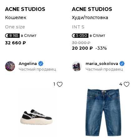
ACNE STUDIOS
ACNE STUDIOS
Кошелек
Худи/толстовка
One size
INT S
8 165
в Сплит
5 050
в Сплит
32 660 ₽
30 000 ₽
20 200 ₽
-33%
Angelina
maria_sokolova
Частный продавец
Частный продавец
1
4