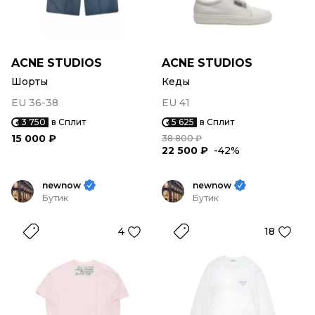
ACNE STUDIOS
ACNE STUDIOS
Шорты
Кеды
EU 36-38
EU 41
3 750
в Сплит
5 625
в Сплит
15 000 ₽
38 800 ₽
22 500 ₽
-42%
newnow
newnow
Бутик
Бутик
4
18