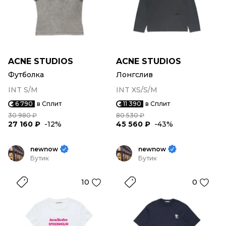
ACNE STUDIOS
ACNE STUDIOS
Футболка
Лонгслив
INT S/M
INT XS/S/M
6 790
в Сплит
11 390
в Сплит
30 980 ₽
80 530 ₽
27 160 ₽
-12%
45 560 ₽
-43%
newnow
newnow
Бутик
Бутик
10
0