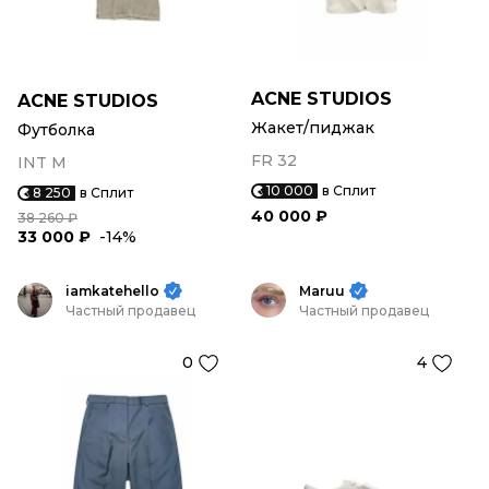
ACNE STUDIOS
ACNE STUDIOS
Жакет/пиджак
Футболка
FR 32
INT M
10 000
в Сплит
8 250
в Сплит
40 000 ₽
38 260 ₽
33 000 ₽
-14%
iamkatehello
Maruu
Частный продавец
Частный продавец
0
4