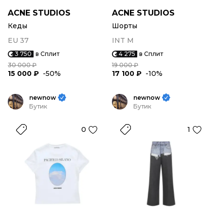
ACNE STUDIOS
ACNE STUDIOS
Кеды
Шорты
EU 37
INT M
3 750
в Сплит
4 275
в Сплит
30 000 ₽
19 000 ₽
15 000 ₽
-50%
17 100 ₽
-10%
newnow
newnow
Бутик
Бутик
0
1