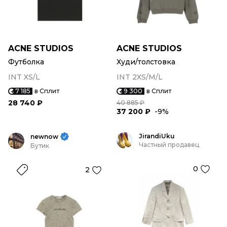
ACNE STUDIOS
ACNE STUDIOS
Футболка
Худи/толстовка
INT XS/L
INT 2XS/M/L
7 185
в Сплит
9 300
в Сплит
28 740 ₽
40 885 ₽
37 200 ₽
-9%
JirandiUku
newnow
Частный продавец
Бутик
0
2