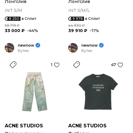
Лонгслив
Лонгслив
INT S/M
INT S/M/L
8 250
в Сплит
9 978
в Сплит
58 719 ₽
44 930 ₽
33 000 ₽
-44%
39 910 ₽
-11%
newnow
newnow
Бутик
Бутик
1
47
ACNE STUDIOS
ACNE STUDIOS