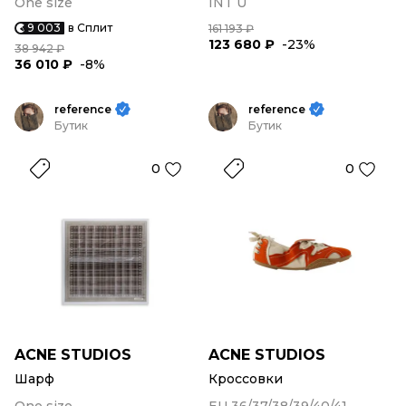
One size
INT U
9 003
в Сплит
161 193 ₽
123 680 ₽
-23%
38 942 ₽
36 010 ₽
-8%
reference
reference
Бутик
Бутик
0
0
ACNE STUDIOS
ACNE STUDIOS
Шарф
Кроссовки