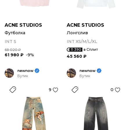
ACNE STUDIOS
ACNE STUDIOS
Футболка
Лонгслив
INT S
INT XS/M/L/XL
11 390
в Сплит
68 020 ₽
61 980 ₽
-9%
45 560 ₽
newnow
newnow
Бутик
Бутик
9
0