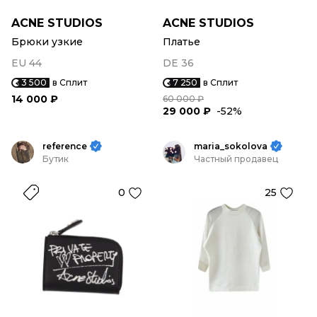
ACNE STUDIOS
ACNE STUDIOS
Брюки узкие
Платье
EU 44
DE 36
3 500
в Сплит
7 250
в Сплит
14 000 ₽
60 000 ₽
29 000 ₽
-52%
reference
maria_sokolova
Бутик
Частный продавец
0
25