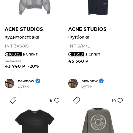
ACNE STUDIOS
ACNE STUDIOS
Худи/толстовка
Футболка
INT 3XS/XS
INT S/M/L
10 935
в Сплит
11 390
в Сплит
45 560 ₽
54 540 ₽
43 740 ₽
-20%
newnow
newnow
Бутик
Бутик
18
14