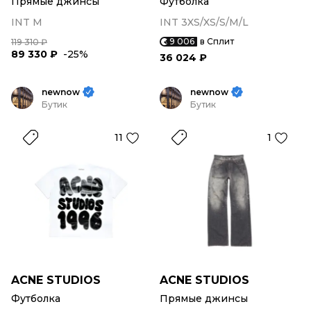
Прямые джинсы
Футболка
INT M
INT 3XS/XS/S/M/L
9 006
в Сплит
119 310 ₽
89 330 ₽
-25%
36 024 ₽
newnow
newnow
Бутик
Бутик
11
1
ACNE STUDIOS
ACNE STUDIOS
Футболка
Прямые джинсы