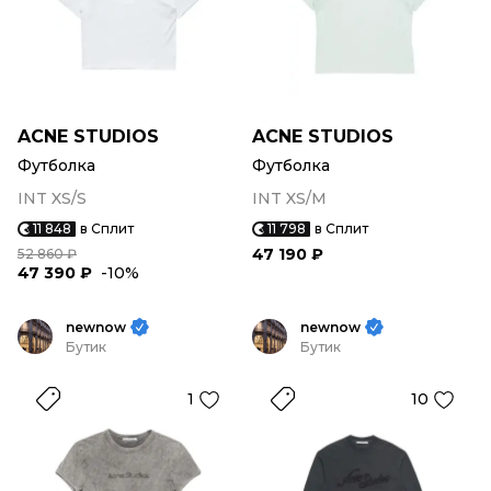
ACNE STUDIOS
ACNE STUDIOS
Футболка
Футболка
INT XS/S
INT XS/M
11 848
в Сплит
11 798
в Сплит
47 190 ₽
52 860 ₽
47 390 ₽
-10%
newnow
newnow
Бутик
Бутик
1
10