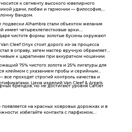
относится к сегменту высокого ювелирного
мволикой удачи, любви и гармонии — философия,
олонну Вандом.
де подвески Alhambra стали объектом желания
ый имеет четырехлепестковые арки.
одаря чистоте формы: золотые бусины окружают
Van Cleef Onyx стоит дорого из-за процесса
стал в оправу, затем мастер вручную обрамляет
тойчивым к царапинам при аккуратном ношении.
держащий 75% чистого золота и 25% лигатуры для
ется клеймом с указанием пробы и серийным
— все проходят строгий контроль качества и
тификатами. Цена изделий Van Cleef & Arpels
рных брендов, но не достигают уровня Cartier
о появляется на красных ковровых дорожках и в
жности: избегайте контакта с парфюмом,
омендуется — хлор и соленая вода могут
сохранения изделий протирайте их мягкой тканью
.