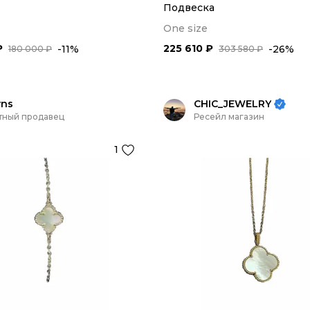
Подвеска
One size
₽
225 610 ₽
-11%
-26%
180 000 ₽
303 580 ₽
yns
CHIC_JEWELRY
тный продавец
Ресейл магазин
1