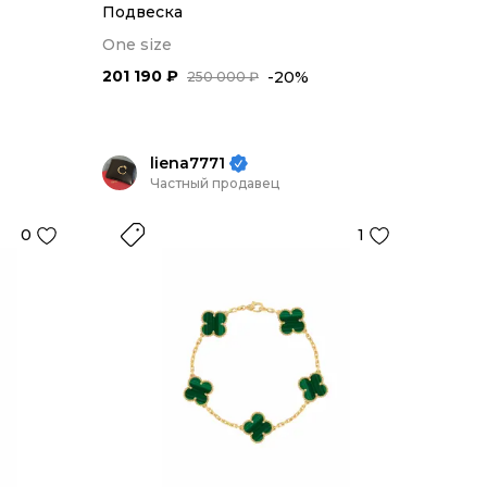
Подвеска
One size
201 190 ₽
-20%
250 000 ₽
liena7771
Частный продавец
0
1