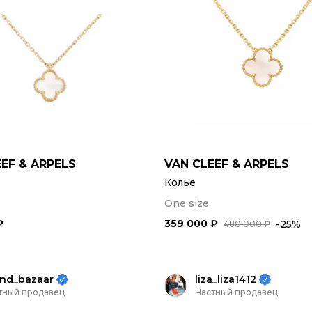
EF & ARPELS
VAN CLEEF & ARPELS
Колье
One size
₽
359 000 ₽
-25%
480 000 ₽
nd_bazaar
liza_liza1412
тный продавец
Частный продавец