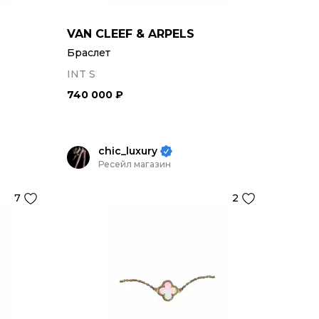
VAN CLEEF & ARPELS
Браслет
INT S
740 000 ₽
chic_luxury
Ресейл магазин
7
2