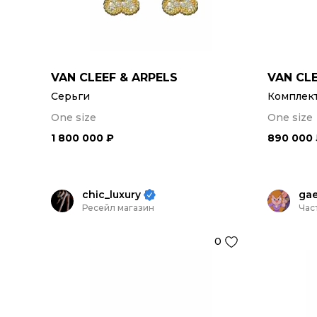
VAN CLEEF & ARPELS
VAN CLE
Серьги
Комплек
One size
One size
1 800 000 ₽
890 000
chic_luxury
ga
Ресейл магазин
Час
0