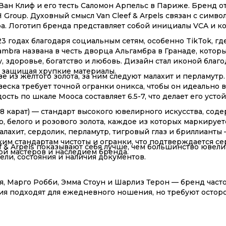
д Ван Клиф и его тесть Саломон Арпельс в Париже. Бренд 
LVMH Group. Духовный смысл Van Cleef & Arpels связан с си
а. Логотип бренда представляет собой инициалы VCA и к
3 годах благодаря социальным сетям, особенно TikTok, г
ambra названа в честь дворца Альгамбра в Гранаде, котор
 здоровье, богатство и любовь. Дизайн стал иконой благ
и защищая хрупкие материалы.
из желтого золота, за ним следуют малахит и перламутр. 
еска требует точной огранки оникса, чтобы он идеально в
ость по шкале Мооса составляет 6.5-7, что делает его ус
 (18 карат) — стандарт высокого ювелирного искусства, со
о, белого и розового золота, каждое из которых маркиру
лахит, сердолик, перламутр, тигровый глаз и бриллианты 
м стандартам чистоты и огранки, что подтверждается сер
 & Arpels показывают себя лучше, чем большинство ювели
ой мастеров и наследием бренда.
ели, состояния и наличия документов.
ая, Марго Робби, Эмма Стоун и Шарлиз Терон — бренд част
я подходят для ежедневного ношения, но требуют осторо
ческими нагрузками. Носить Van Cleef в бассейне не рек
 перламутр, чувствительны к химическим веществам. Для 
е, а также раз в год проводите профессиональную чистку