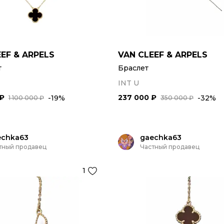
EF & ARPELS
VAN CLEEF & ARPELS
т
Браслет
INT U
 ₽
237 000 ₽
-19%
-32%
1 100 000 ₽
350 000 ₽
echka63
gaechka63
тный продавец
Частный продавец
1