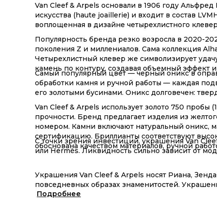
Van Cleef & Arpels основали в 1906 году Альфре
искусства (haute joaillerie) и входит в состав 
воплощенная в дизайне четырехлистного клевер
Популярность бренда резко возросла в 2020-202
поколения Z и миллениалов. Сама коллекция Alh
Четырехлистный клевер же символизирует удачу,
камень по контуру, создавая объемный эффект 
Самый популярный цвет — черный оникс в оправе 
обработки камня и ручной работы — каждая подв
его золотыми бусинами. Оникс долговечен: тверд
Van Cleef & Arpels использует золото 750 пробы
прочности. Бренд предлагает изделия из желтог
номером. Камни включают натуральный оникс, ма
сертификацию. Бриллианты соответствуют высоки
С точки зрения инвестиций, украшения Van Cleef
обоснована качеством материалов, ручной работ
или Hermès. Ликвидность сильно зависит от мод
Украшения Van Cleef & Arpels носят Риана, Зенд
повседневных образах знаменитостей. Украшени
Подробнее
кремами и бытовой химией, снимайте перед физи
повредить золото, а камни, особенно малахит и
после ношения и храните в оригинальном футляр