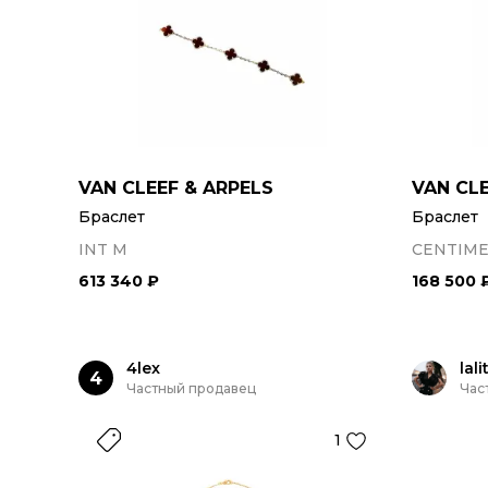
VAN CLEEF & ARPELS
VAN CLE
Браслет
Браслет
INT M
CENTIME
613 340 ₽
168 500 
4lex
lali
4
Частный продавец
Час
1