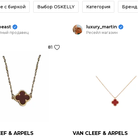
е с биркой
Выбор OSKELLY
Категория
Бренд
beast
luxury_martin
тный продавец
Ресейл магазин
81
EF & ARPELS
VAN CLEEF & ARPELS