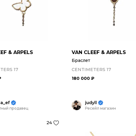
EF & ARPELS
VAN CLEEF & ARPELS
Браслет
TERS 17
CENTIMETERS 17
₽
180 000 ₽
ta_ef
judyll
тный продавец
Ресейл магазин
24