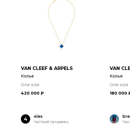
VAN CLEEF & ARPELS
VAN CLE
Колье
Колье
One size
One size
420 000 ₽
180 000 
4lex
bre
4
Частный продавец
Час