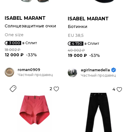
ISABEL MARANT
ISABEL MARANT
Солнцезащитные очки
Ботинки
One size
EU 38,5
3 000
в Сплит
4 750
в Сплит
18 002 ₽
40 002 ₽
12 000 ₽
-33%
19 000 ₽
-53%
roman0909
agirlnamedella
Частный продавец
Частный продавец
2
4