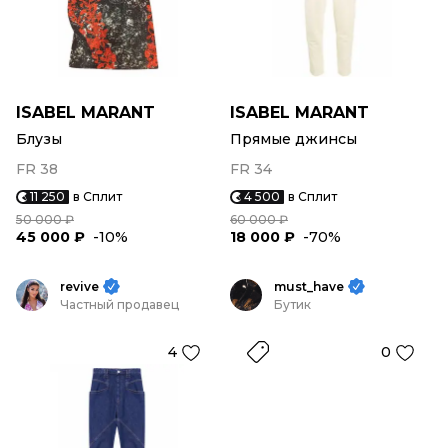
ISABEL MARANT
ISABEL MARANT
Блузы
Прямые джинсы
FR 38
FR 34
11 250
в Сплит
4 500
в Сплит
50 000 ₽
60 000 ₽
45 000 ₽
-10%
18 000 ₽
-70%
revive
must_have
Частный продавец
Бутик
4
0