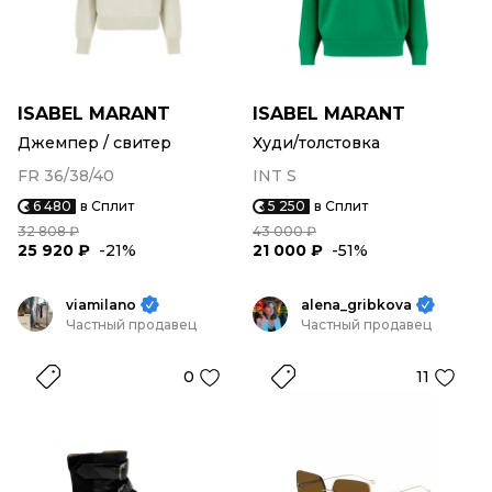
ISABEL MARANT
ISABEL MARANT
Джемпер / свитер
Худи/толстовка
FR 36/38/40
INT S
6 480
в Сплит
5 250
в Сплит
32 808 ₽
43 000 ₽
25 920 ₽
-21%
21 000 ₽
-51%
viamilano
alena_gribkova
Частный продавец
Частный продавец
0
11