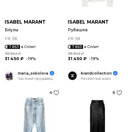
ISABEL MARANT
ISABEL MARANT
Блузы
Рубашка
FR 38
FR 38
7 863
в Сплит
7 863
в Сплит
38 942 ₽
38 942 ₽
31 450 ₽
-19%
31 450 ₽
-19%
maria_sokolova
brandcollection
Частный продавец
Ресейл магазин
4
6