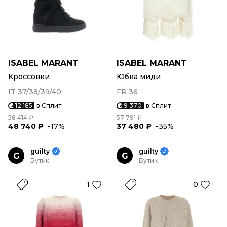
ISABEL MARANT
ISABEL MARANT
Кроссовки
Юбка миди
IT 37/38/39/40
FR 36
12 185
в Сплит
9 370
в Сплит
58 414 ₽
57 791 ₽
48 740 ₽
-17%
37 480 ₽
-35%
guilty
guilty
G
G
Бутик
Бутик
1
0