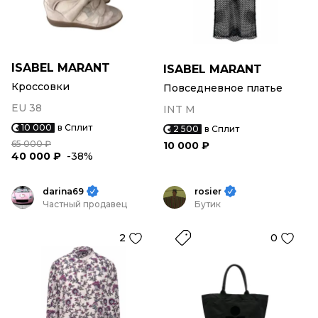
ISABEL MARANT
ISABEL MARANT
Кроссовки
Повседневное платье
EU 38
INT M
10 000
в Сплит
2 500
в Сплит
65 000 ₽
10 000 ₽
40 000 ₽
-38%
darina69
rosier
Частный продавец
Бутик
2
0