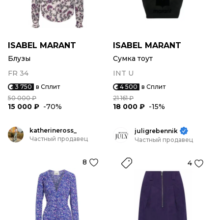
ISABEL MARANT
ISABEL MARANT
Блузы
Сумка тоут
FR 34
INT U
3 750
в Сплит
4 500
в Сплит
50 000 ₽
21 161 ₽
15 000 ₽
-70%
18 000 ₽
-15%
katherineross_
juligrebennik
Частный продавец
Частный продавец
8
4