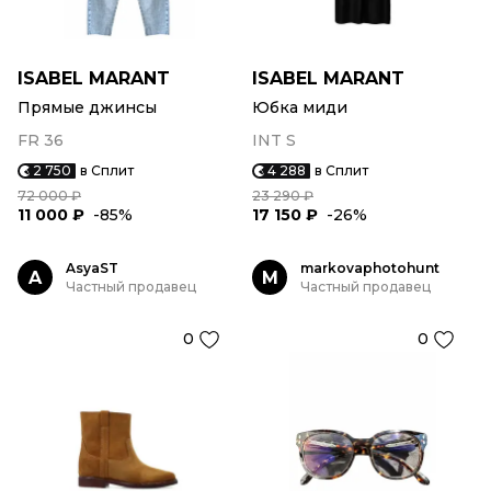
ISABEL MARANT
ISABEL MARANT
Прямые джинсы
Юбка миди
FR 36
INT S
2 750
в Сплит
4 288
в Сплит
72 000 ₽
23 290 ₽
11 000 ₽
-85%
17 150 ₽
-26%
AsyaST
markovaphotohunt
A
M
Частный продавец
Частный продавец
0
0