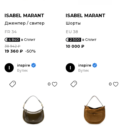
ISABEL MARANT
ISABEL MARANT
Джемпер / свитер
Шорты
FR 34
EU 38
4 840
в Сплит
2 500
в Сплит
10 000 ₽
38 942 ₽
19 360 ₽
-50%
inspire
inspire
I
I
Бутик
Бутик
0
0