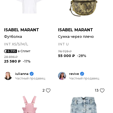
ISABEL MARANT
ISABEL MARANT
Футболка
Сумка через плечо
INT XS/S/M/L
INT U
6 395
в Сплит
76 729 ₽
55 000 ₽
-28%
28 896 ₽
25 580 ₽
-11%
iulianna
revive
Частный продавец
Частный продавец
2
13