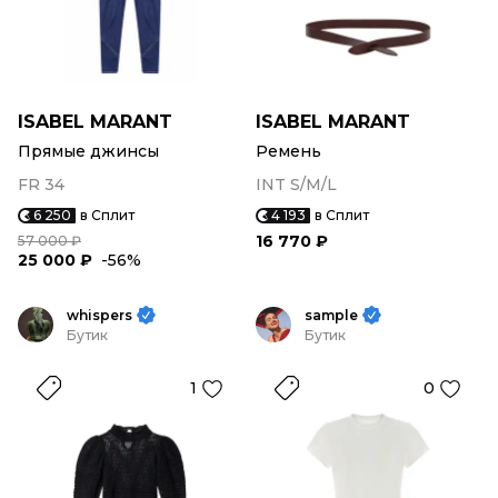
ISABEL MARANT
ISABEL MARANT
Прямые джинсы
Ремень
FR 34
INT S/M/L
6 250
в Сплит
4 193
в Сплит
16 770 ₽
57 000 ₽
25 000 ₽
-56%
whispers
sample
Бутик
Бутик
1
0