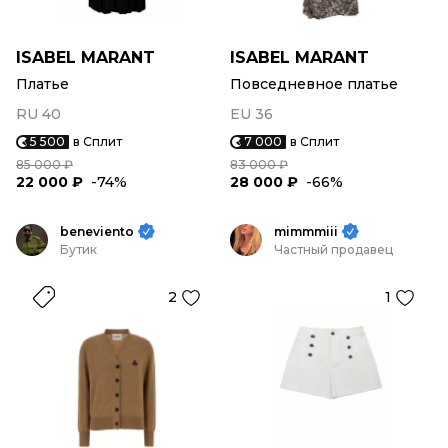
ISABEL MARANT
ISABEL MARANT
Платье
Повседневное платье
RU 40
EU 36
5 500
в Сплит
7 000
в Сплит
85 000 ₽
83 000 ₽
22 000 ₽
-74%
28 000 ₽
-66%
beneviento
mimmmiii
Бутик
Частный продавец
2
1