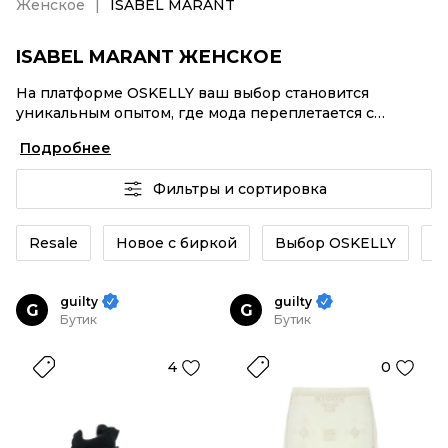
Женское
ISABEL MARANT
ISABEL MARANT ЖЕНСКОЕ
На платформе OSKELLY ваш выбор становится
уникальным опытом, где мода переплетается с
комфортным шопингом. Мировые бренды,
Подробнее
аутентификация каждого заказа – ISABEL MARANT
Женское от селлеров OSKELLY с быстрой доставкой
Фильтры и сортировка
по России. Ваш стиль не ждет, и мы тоже! Винтажные
изделия или ISABEL MARANT Женское из новых
коллекций – заказывайте на сайте или в приложении
Resale
Новое с биркой
Выбор OSKELLY
К
OSKELLY с целой экосистемой инструментов.
guilty
guilty
G
G
Бутик
Бутик
4
0