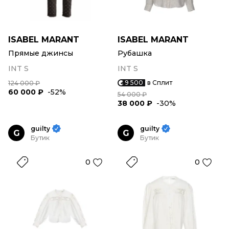
ISABEL MARANT
ISABEL MARANT
Прямые джинсы
Рубашка
INT S
INT S
9 500
в Сплит
124 000 ₽
60 000 ₽
-52%
54 000 ₽
38 000 ₽
-30%
guilty
guilty
G
G
Бутик
Бутик
0
0