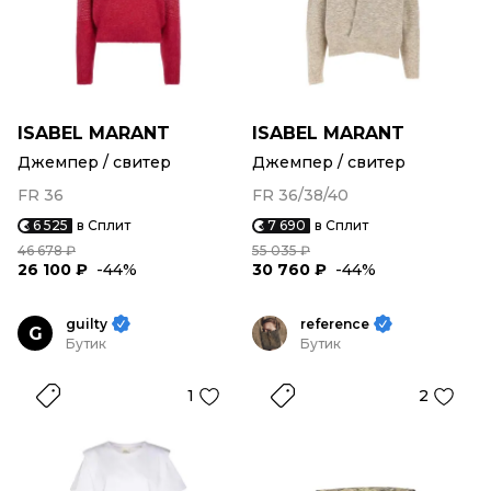
ISABEL MARANT
ISABEL MARANT
Джемпер / свитер
Джемпер / свитер
FR 36
FR 36/38/40
6 525
в Сплит
7 690
в Сплит
46 678 ₽
55 035 ₽
26 100 ₽
-44%
30 760 ₽
-44%
guilty
reference
G
Бутик
Бутик
1
2