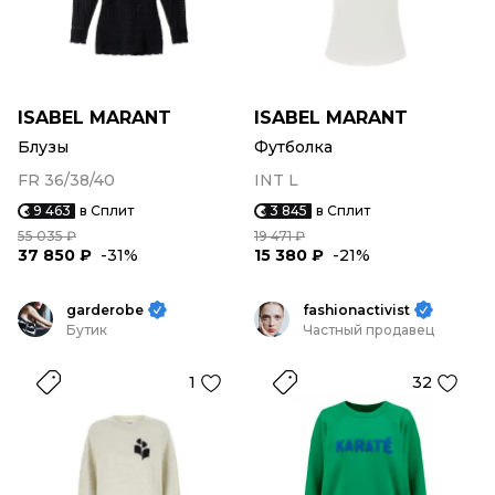
ISABEL MARANT
ISABEL MARANT
Блузы
Футболка
FR 36/38/40
INT L
9 463
в Сплит
3 845
в Сплит
55 035 ₽
19 471 ₽
37 850 ₽
-31%
15 380 ₽
-21%
garderobe
fashionactivist
Бутик
Частный продавец
1
32