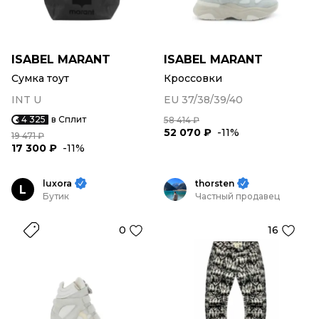
ISABEL MARANT
ISABEL MARANT
Сумка тоут
Кроссовки
INT U
EU 37/38/39/40
4 325
в Сплит
58 414 ₽
52 070 ₽
-11%
19 471 ₽
17 300 ₽
-11%
luxora
thorsten
L
Бутик
Частный продавец
0
16