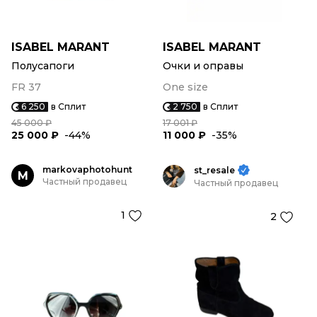
ISABEL MARANT
ISABEL MARANT
Полусапоги
Очки и оправы
FR 37
One size
6 250
в Сплит
2 750
в Сплит
45 000 ₽
17 001 ₽
25 000 ₽
-44%
11 000 ₽
-35%
markovaphotohunt
st_resale
M
Частный продавец
Частный продавец
1
2