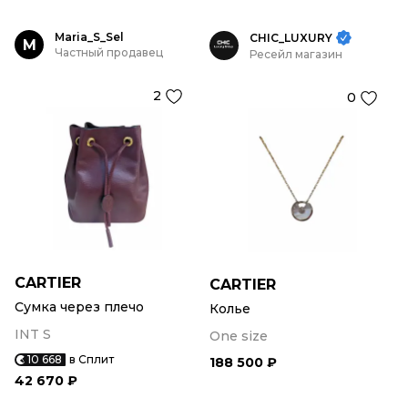
Maria_S_Sel
CHIC_LUXURY
M
Частный продавец
Ресейл магазин
2
0
CARTIER
CARTIER
Сумка через плечо
Колье
INT S
One size
10 668
в Сплит
188 500 ₽
42 670 ₽