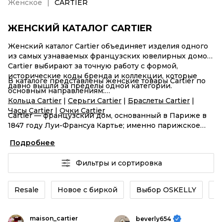
Женское
CARTIER
ЖЕНСКИЙ КАТАЛОГ CARTIER
Женский каталог Cartier объединяет изделия одного
из самых узнаваемых французских ювелирных домов.
Cartier выбирают за точную работу с формой,
исторические коды бренда и коллекции, которые
В каталоге представлены женские товары Cartier по
давно вышли за пределы одной категории.
основным направлениям:
Кольца Cartier
|
Серьги Cartier
|
Браслеты Cartier
|
Часы Cartier
|
Очки Cartier
Cartier — французский дом, основанный в Париже в
1847 году Луи-Франсуа Картье; именно парижское
происхождение и ювелирная школа дома до сих пор
Подробнее
определяют его стиль через точную геометрию,
чистую линию и внимание к пропорциям. Бренд
Фильтры и сортировка
славится не одной удачной моделью, а целой
системой знаковых коллекций: Trinity, созданная Луи
Картье в 1924 году, Love, придуманная Альдо Чипулло
Resale
Новое с биркой
Выбор OSKELLY
К
для Cartier New York в 1969 году, и Juste un Clou,
выросшая из его же «гвоздя» 1971 года, стали
узнаваемыми кодами дома сразу в нескольких видах
maison_cartier
beverly654