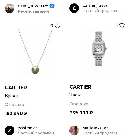
cartier_lover
CHIC_JEWELRY
C
Частный продавец
Ресейл магазин
1
0
CARTIER
CARTIER
Часы
Кулон
One size
One size
739 000 ₽
182 940 ₽
zosimov7
Maria162009
Z
Частный продавец
Частный продавец