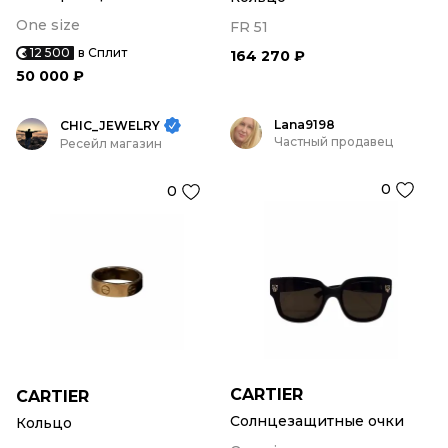
One size
FR 51
12 500
в Сплит
164 270 ₽
50 000 ₽
Lana9198
CHIC_JEWELRY
Частный продавец
Ресейл магазин
0
0
CARTIER
CARTIER
Солнцезащитные очки
Кольцо