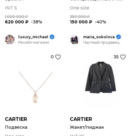
INT S
One size
1 000 000 ₽
250 000 ₽
620 000 ₽
-38%
150 000 ₽
-40%
luxury_michael
maria_sokolova
Ресейл магазин
Частный продавец
0
35
CARTIER
CARTIER
Подвеска
Жакет/пиджак