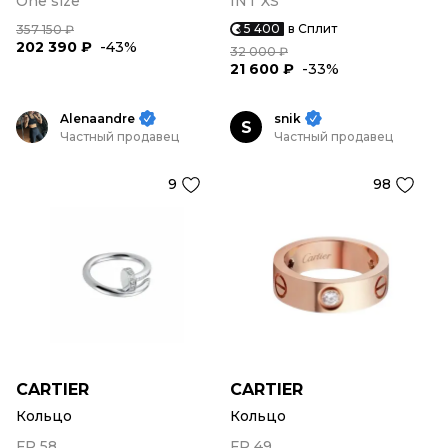
One size
INT XS
5 400
в Сплит
357 150 ₽
202 390 ₽
-43%
32 000 ₽
21 600 ₽
-33%
Alenaandre
snik
S
Частный продавец
Частный продавец
9
98
CARTIER
CARTIER
Кольцо
Кольцо
FR 58
FR 49