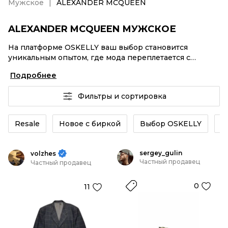
Мужское
ALEXANDER MCQUEEN
ALEXANDER MCQUEEN МУЖСКОЕ
На платформе OSKELLY ваш выбор становится
уникальным опытом, где мода переплетается с
комфортным шопингом. Мировые бренды,
Подробнее
аутентификация каждого заказа – ALEXANDER
MCQUEEN Мужское от селлеров OSKELLY с быстрой
Фильтры и сортировка
доставкой по России. Ваш стиль не ждет, и мы тоже!
Винтажные изделия или ALEXANDER MCQUEEN
Мужское из новых коллекций – заказывайте на сайте
Resale
Новое с биркой
Выбор OSKELLY
К
или в приложении OSKELLY с целой экосистемой
инструментов.
sergey_gulin
volzhes
Частный продавец
Частный продавец
0
11