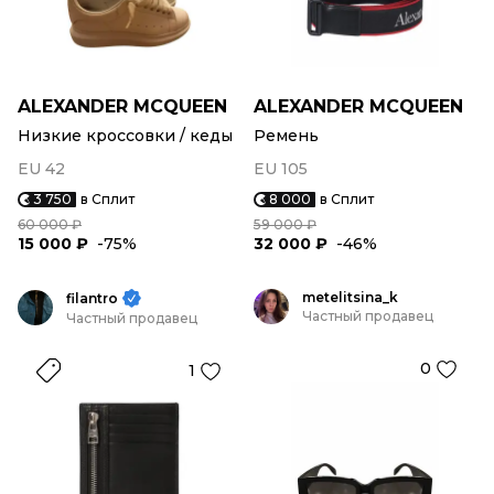
ALEXANDER MCQUEEN
ALEXANDER MCQUEEN
Низкие кроссовки / кеды
Ремень
EU 42
EU 105
3 750
в Сплит
8 000
в Сплит
60 000 ₽
59 000 ₽
15 000 ₽
-75%
32 000 ₽
-46%
metelitsina_k
filantro
Частный продавец
Частный продавец
0
1