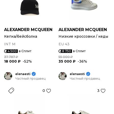
ALEXANDER MCQUEEN
ALEXANDER MCQUEEN
Кепка/бейсболка
Низкие кроссовки / кеды
INT M
EU 43
4 500
в Сплит
8 750
в Сплит
37 787 ₽
55 000 ₽
18 000 ₽
-52%
35 000 ₽
-36%
elenaesti
elenaesti
Частный продавец
Частный продавец
0
3