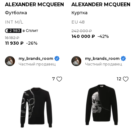
ALEXANDER MCQUEEN
ALEXANDER MCQUEEN
Футболка
Куртка
INT M/L
EU 48
2 983
в Сплит
242 000 ₽
140 000 ₽
-42%
16 182 ₽
11 930 ₽
-26%
my_brands_room
my_brands_room
Частный продавец
Частный продавец
7
12