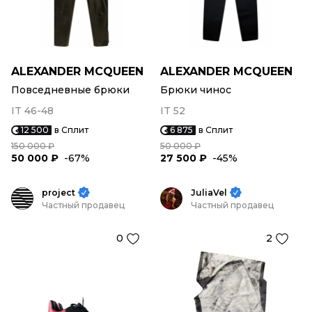
ALEXANDER MCQUEEN
ALEXANDER MCQUEEN
Повседневные брюки
Брюки чинос
IT 46-48
IT 52
12 500
в Сплит
6 875
в Сплит
150 000 ₽
50 000 ₽
50 000 ₽
-67%
27 500 ₽
-45%
project
JuliaVel
Частный продавец
Частный продавец
0
2