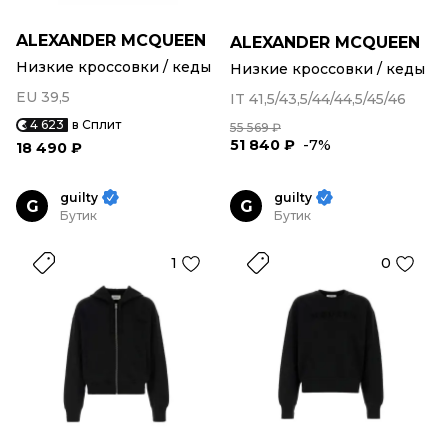
ALEXANDER MCQUEEN
ALEXANDER MCQUEEN
Низкие кроссовки / кеды
Низкие кроссовки / кеды
EU 39,5
IT 41,5/43,5/44/44,5/45/46
4 623
в Сплит
55 569 ₽
51 840 ₽
-7%
18 490 ₽
guilty
guilty
G
G
Бутик
Бутик
1
0