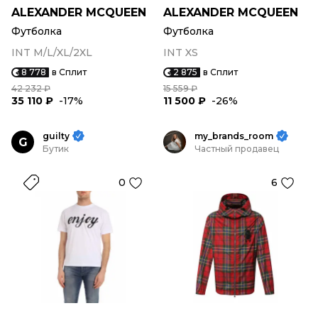
ALEXANDER MCQUEEN
ALEXANDER MCQUEEN
Футболка
Футболка
INT M/L/XL/2XL
INT XS
8 778
в Сплит
2 875
в Сплит
42 232 ₽
15 559 ₽
35 110 ₽
-17%
11 500 ₽
-26%
guilty
my_brands_room
G
Бутик
Частный продавец
0
6