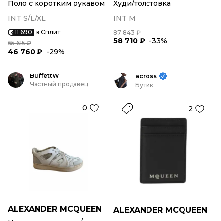
Поло с коротким рукавом
Худи/толстовка
INT S/L/XL
INT M
11 690
в Сплит
87 843 ₽
58 710 ₽
-33%
65 615 ₽
46 760 ₽
-29%
BuffettW
across
Частный продавец
Бутик
0
2
ALEXANDER MCQUEEN
ALEXANDER MCQUEEN