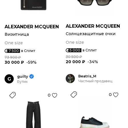
ALEXANDER MCQUEEN
ALEXANDER MCQUEEN
Солнцезащитные очки
Визитница
One size
One size
5 000
в Сплит
7 500
в Сплит
30 500 ₽
73 900 ₽
20 000 ₽
-34%
30 000 ₽
-59%
Beatris_M
guilty
G
Частный продавец
Бутик
0
0