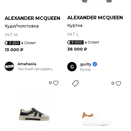
ALEXANDER MCQUEEN
ALEXANDER MCQUEEN
Куртка
Худи/толстовка
INT L
INT M
9 000
в Сплит
3 250
в Сплит
36 000 ₽
13 000 ₽
Amahasla
guilty
G
Частный продавец
Бутик
0
0