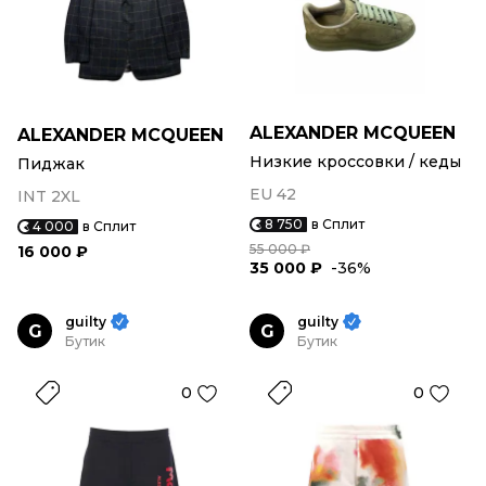
ALEXANDER MCQUEEN
ALEXANDER MCQUEEN
Низкие кроссовки / кеды
Пиджак
EU 42
INT 2XL
8 750
в Сплит
4 000
в Сплит
55 000 ₽
16 000 ₽
35 000 ₽
-36%
guilty
guilty
G
G
Бутик
Бутик
0
0