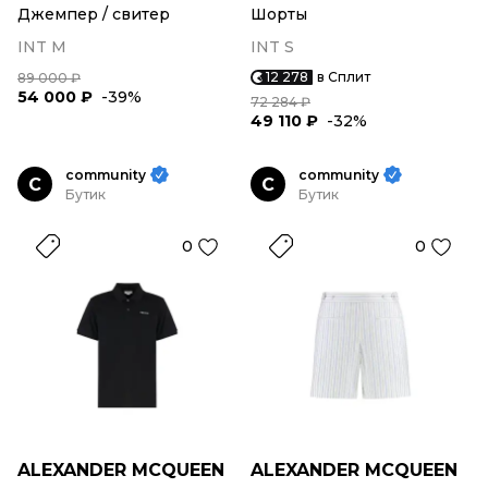
Джемпер / свитер
Шорты
INT M
INT S
12 278
в Сплит
89 000 ₽
54 000 ₽
-39%
72 284 ₽
49 110 ₽
-32%
community
community
C
C
Бутик
Бутик
0
0
ALEXANDER MCQUEEN
ALEXANDER MCQUEEN