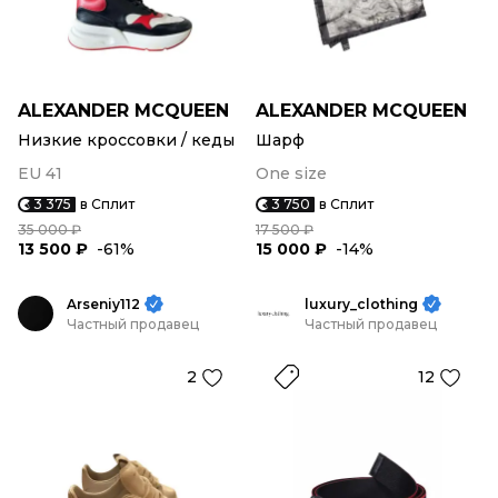
ALEXANDER MCQUEEN
ALEXANDER MCQUEEN
Низкие кроссовки / кеды
Шарф
EU 41
One size
3 375
в Сплит
3 750
в Сплит
35 000 ₽
17 500 ₽
13 500 ₽
-61%
15 000 ₽
-14%
Arseniy112
luxury_clothing
Частный продавец
Частный продавец
2
12