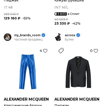
Пиджак
Кэжуал рубашка
IT 48
INT M/L
5 833
в Сплит
289 045 ₽
129 160 ₽
-55%
40 009 ₽
23 330 ₽
-42%
my_brands_room
across
Частный продавец
Бутик
4
0
ALEXANDER MCQUEEN
ALEXANDER MCQUEEN
Классические брюки
Пиджак