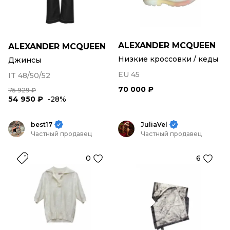
ALEXANDER MCQUEEN
ALEXANDER MCQUEEN
Низкие кроссовки / кеды
Джинсы
EU 45
IT 48/50/52
70 000 ₽
75 929 ₽
54 950 ₽
-28%
best17
JuliaVel
Частный продавец
Частный продавец
0
6