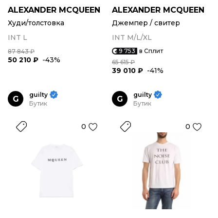
ALEXANDER MCQUEEN
ALEXANDER MCQUEEN
Худи/толстовка
Джемпер / свитер
INT L
INT M/L/XL
9 753
в Сплит
87 843 ₽
50 210 ₽
-43%
65 615 ₽
39 010 ₽
-41%
guilty
guilty
G
G
Бутик
Бутик
0
0