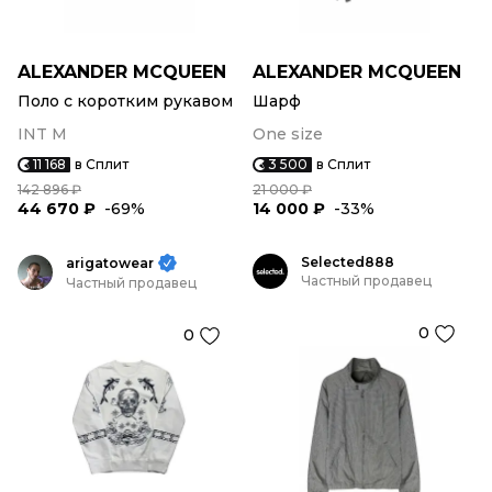
ALEXANDER MCQUEEN
ALEXANDER MCQUEEN
Поло с коротким рукавом
Шарф
INT M
One size
11 168
в Сплит
3 500
в Сплит
142 896 ₽
21 000 ₽
44 670 ₽
-69%
14 000 ₽
-33%
Selected888
arigatowear
Частный продавец
Частный продавец
0
0