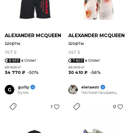
ALEXANDER MCQUEEN
ALEXANDER MCQUEEN
Шорты
Шорты
INT S
INT S
8 693
в Сплит
7 603
в Сплит
68 905 ₽
68 905 ₽
34 770 ₽
-50%
30 410 ₽
-56%
guilty
elenaesti
G
Бутик
Частный продавец
1
0