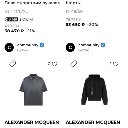
Поло с коротким рукавом
Шорты
INT M/L/XL
IT 48/50
9 618
в Сплит
76 729 ₽
53 690 ₽
-30%
43 388 ₽
38 470 ₽
-11%
community
community
C
C
Бутик
Бутик
0
1
ALEXANDER MCQUEEN
ALEXANDER MCQUEEN