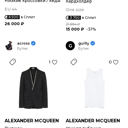
Низкие кроссовки / кеды
Кардхолдер
EU 44
One size
6 500
в Сплит
3 750
в Сплит
26 000 ₽
21 694 ₽
15 000 ₽
-31%
across
guilty
G
Бутик
Бутик
1
0
ALEXANDER MCQUEEN
ALEXANDER MCQUEEN