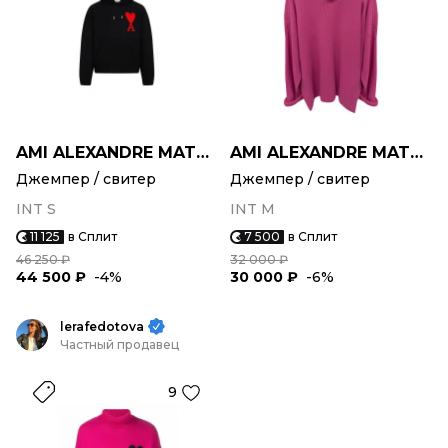
AMI ALEXANDRE MATTIUSSI
AMI ALEXANDRE MATTIUSSI
Джемпер / свитер
Джемпер / свитер
INT S
INT M
11 125
в Сплит
7 500
в Сплит
46 250 ₽
32 000 ₽
44 500 ₽
-4%
30 000 ₽
-6%
lerafedotova
Частный продавец
9