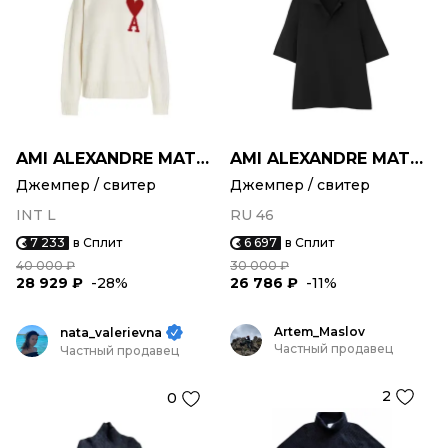
AMI ALEXANDRE MATTIUSSI
AMI ALEXANDRE MATTIUSSI
Джемпер / свитер
Джемпер / свитер
INT L
RU 46
7 233
в Сплит
6 697
в Сплит
40 000 ₽
30 000 ₽
28 929 ₽
-28%
26 786 ₽
-11%
Artem_Maslov
nata_valerievna
Частный продавец
Частный продавец
2
0