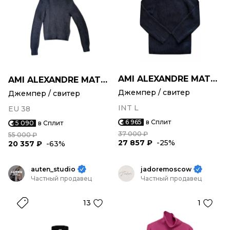
AMI ALEXANDRE MATTIUSSI
AMI ALEXANDRE MATTIUSSI
Джемпер / свитер
Джемпер / свитер
INT L
EU 38
6 965
в Сплит
5 090
в Сплит
37 000 ₽
55 000 ₽
27 857 ₽
-25%
20 357 ₽
-63%
auten_studio
jadoremoscow
Частный продавец
Частный продавец
13
1