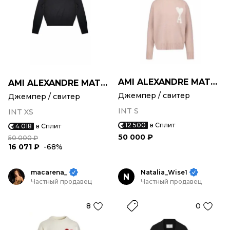
AMI ALEXANDRE MATTIUSSI
AMI ALEXANDRE MATTIUSSI
Джемпер / свитер
Джемпер / свитер
INT S
INT XS
12 500
в Сплит
4 018
в Сплит
50 000 ₽
50 000 ₽
16 071 ₽
-68%
macarena_
Natalia_Wise1
N
Частный продавец
Частный продавец
8
0