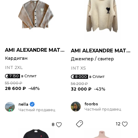
AMI ALEXANDRE MATTIUSSI
AMI ALEXANDRE MATTIUSSI
Кардиган
Джемпер / свитер
INT 2XL
INT XS
7 150
в Сплит
8 000
в Сплит
55 000 ₽
56 200 ₽
28 600 ₽
-48%
32 000 ₽
-43%
foorbs
nella
Частный продавец
Частный продавец
12
8