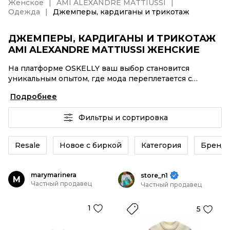
Женское
AMI ALEXANDRE MATTIUSSI
Одежда
Джемперы, кардиганы и трикотаж
ДЖЕМПЕРЫ, КАРДИГАНЫ И ТРИКОТАЖ
AMI ALEXANDRE MATTIUSSI ЖЕНСКИЕ
На платформе OSKELLY ваш выбор становится
уникальным опытом, где мода переплетается с
комфортным шопингом. Мировые бренды,
Подробнее
аутентификация каждого заказа – Джемперы,
кардиганы и трикотаж AMI ALEXANDRE MATTIUSSI
Фильтры и сортировка
женские от селлеров OSKELLY с быстрой доставкой
по России. Ваш стиль не ждет, и мы тоже! Винтажные
изделия или Джемперы, кардиганы и трикотаж AMI
Resale
Новое с биркой
Категория
Бренд
ALEXANDRE MATTIUSSI женские из новых коллекций
– заказывайте на сайте или в приложении OSKELLY с
целой экосистемой инструментов.
marymarinera
store_n1
M
Частный продавец
Частный продавец
1
5