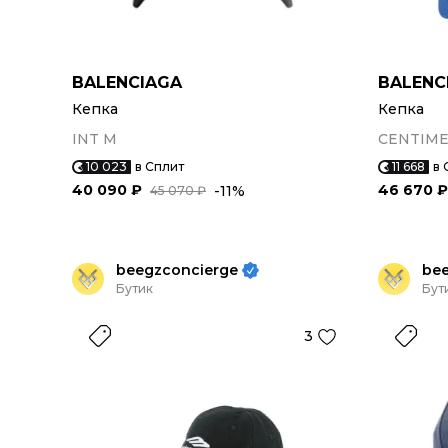
BALENCIAGA
BALENC
Кепка
Кепка
INT M
CENTIME
10 023
в Сплит
11 668
в 
40 090 ₽
46 670 ₽
-11%
45 070 ₽
beegzconcierge
be
Бутик
Бут
3