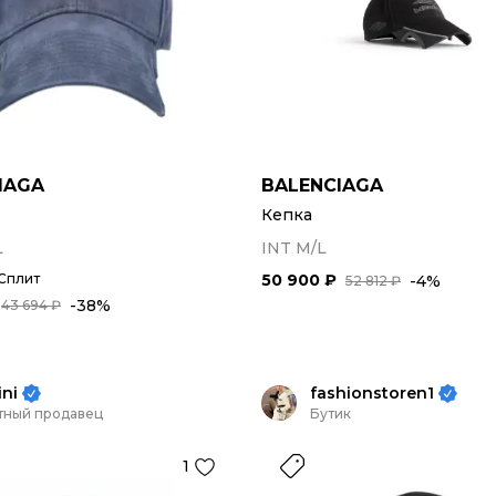
IAGA
BALENCIAGA
Кепка
L
INT M/L
 Сплит
50 900 ₽
-4%
52 812 ₽
-38%
43 694 ₽
ini
fashionstoren1
тный продавец
Бутик
1