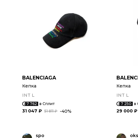
BALENCIAGA
BALENC
Кепка
Кепка
INT L
INT L
7 762
в Сплит
7 250
в
31 047 ₽
29 000 ₽
-40%
51 811 ₽
spo
oks