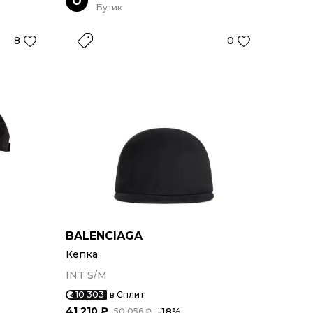
O
Бутик
8
0
BALENCIAGA
Кепка
INT S/M
10 303
в Сплит
41 210 ₽
-18%
50 056 ₽