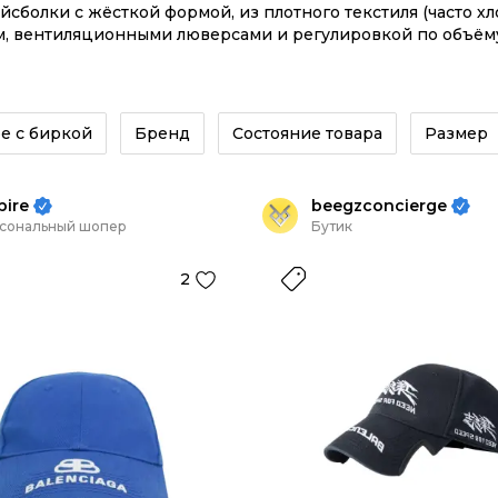
ейсболки с жёсткой формой, из плотного текстиля (часто хл
, вентиляционными люверсами и регулировкой по объёму 
ой носки. Популярность кепок Balenciaga связана с высок
ле, который легко добавляет акцент без сложного подбор
,
футболкам
и рубашкам, кожаным курткам, бомберам,
паль
елями, а по цветам проще всего комбинируются черный, 
е с биркой
Бренд
Состояние товара
Размер
ire
beegzconcierge
сональный шопер
Бутик
2