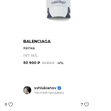
BALENCIAGA
Кепка
INT M/L
50 900 ₽
-4%
52 812 ₽
sshlukianov
Частный продавец
0
7