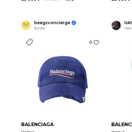
beegzconcierge
lsk
Бутик
Час
0
BALENCIAGA
BALENC