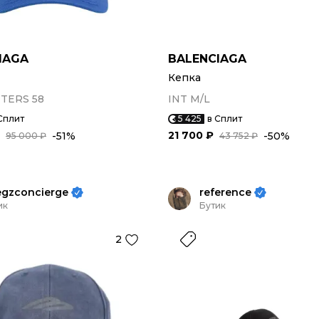
IAGA
BALENCIAGA
Кепка
TERS 58
INT M/L
Сплит
5 425
в Сплит
21 700 ₽
-51%
-50%
95 000 ₽
43 752 ₽
egzconcierge
reference
ик
Бутик
2