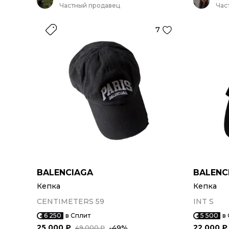
Частный продавец
Час
7
BALENCIAGA
BALENC
Кепка
Кепка
CENTIMETERS 59
INT S
6 250
в Сплит
5 500
в
25 000 ₽
22 000 ₽
-49%
49 000 ₽