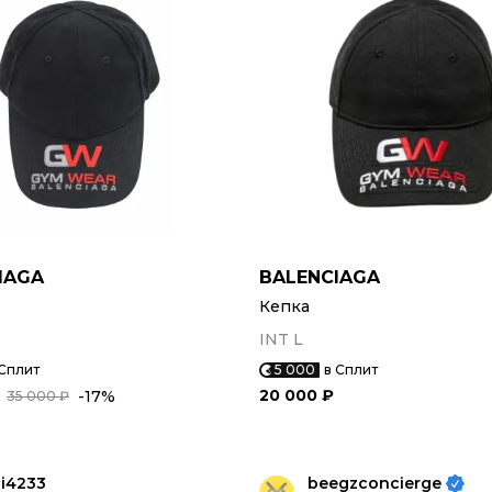
IAGA
BALENCIAGA
Кепка
INT L
 Сплит
5 000
в Сплит
20 000 ₽
-17%
35 000 ₽
i4233
beegzconcierge