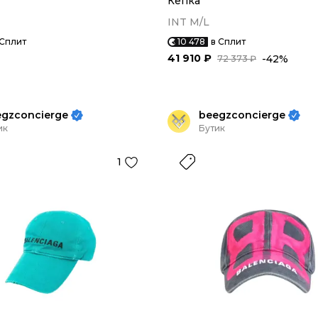
Кепка
INT M/L
 Сплит
10 478
в Сплит
41 910 ₽
-42%
72 373 ₽
egzconcierge
beegzconcierge
ик
Бутик
1