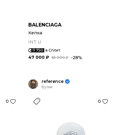
BALENCIAGA
Кепка
INT U
11 750
в Сплит
47 000 ₽
-28%
65 000 ₽
reference
Бутик
0
0