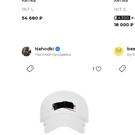
Кепка
Кепка
INT L
INT S
54 680 ₽
4 500
в
18 000 ₽
Nahodki
be
Частный продавец
Бут
1