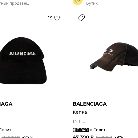
тный продавец
Бутик
19
IAGA
BALENCIAGA
Кепка
INT L
 Сплит
11 848
в Сплит
47 390 ₽
-27%
-9%
30 000 ₽
51 900 ₽