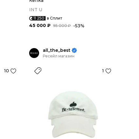
Кепка
INT U
11 250
в Сплит
45 000 ₽
-53%
95 000 ₽
all_the_best
Ресейл магазин
10
1