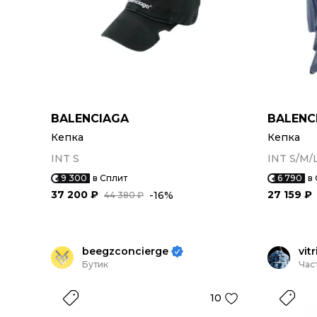
BALENCIAGA
BALENC
Кепка
Кепка
INT S
INT S/M/
9 300
в Сплит
6 790
в
37 200 ₽
27 159 ₽
-16%
44 380 ₽
beegzconcierge
vitr
Бутик
Час
10