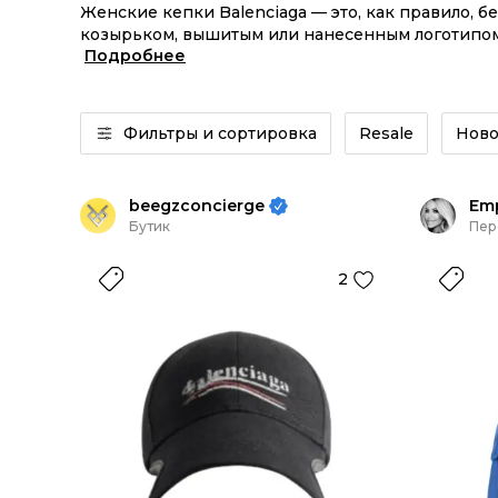
Женские кепки Balenciaga — это, как правило, б
козырьком, вышитым или нанесенным логотипом
Подробнее
хорошо держат посадку и подходят для ежедневн
базовый аксессуар в современном городском сти
подходит к джинсам и брюкам, худи и свитерам
кроссовками
, ботинками и грубыми зимними мод
Фильтры и сортировка
Resale
Ново
beegzconcierge
Emp
Бутик
Пер
2