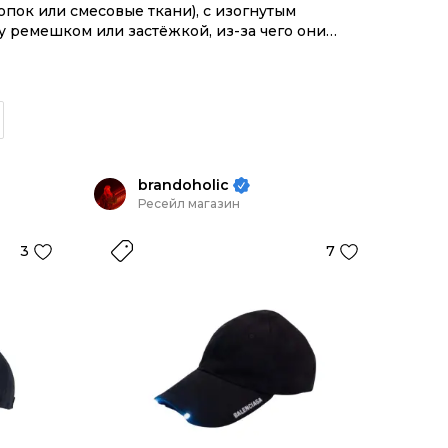
опок или смесовые ткани), с изогнутым
ремешком или застёжкой, из-за чего они
ой узнаваемостью логотипа и тем, что это
а вещей. По сочетаниям кепка Balenciaga
то
и пуховикам; из обуви обычно сочетается с
белый, серый и тёмно-синий.
brandoholic
Ресейл магазин
3
7