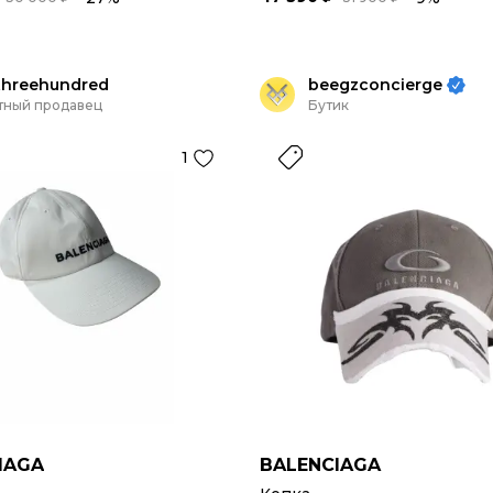
threehundred
beegzconcierge
тный продавец
Бутик
1
IAGA
BALENCIAGA