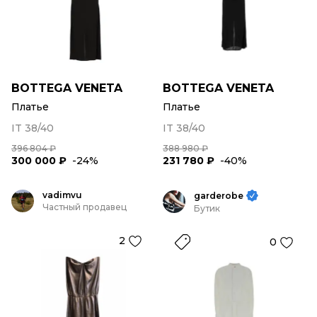
BOTTEGA VENETA
BOTTEGA VENETA
Платье
Платье
IT 38/40
IT 38/40
396 804 ₽
388 980 ₽
300 000 ₽
-24%
231 780 ₽
-40%
vadimvu
garderobe
Частный продавец
Бутик
2
0