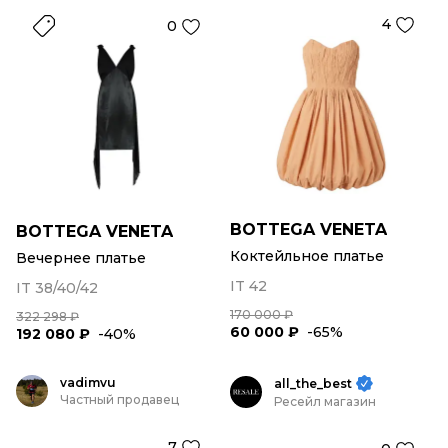
4
0
BOTTEGA VENETA
BOTTEGA VENETA
Коктейльное платье
Вечернее платье
IT 42
IT 38/40/42
170 000 ₽
322 298 ₽
60 000 ₽
-65%
192 080 ₽
-40%
vadimvu
all_the_best
Частный продавец
Ресейл магазин
7