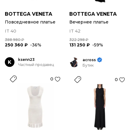
BOTTEGA VENETA
BOTTEGA VENETA
Повседневное платье
Вечернее платье
IT 40
IT 42
388 980 ₽
322 298 ₽
250 360 ₽
-36%
131 250 ₽
-59%
ksenn23
across
K
Частный продавец
Бутик
0
0