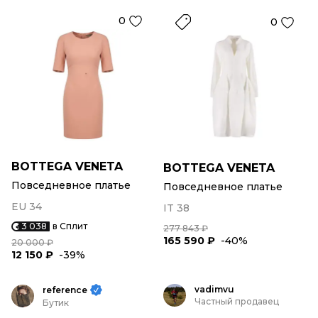
0
0
BOTTEGA VENETA
BOTTEGA VENETA
Повседневное платье
Повседневное платье
EU 34
IT 38
3 038
в Сплит
277 843 ₽
165 590 ₽
-40%
20 000 ₽
12 150 ₽
-39%
vadimvu
reference
Частный продавец
Бутик