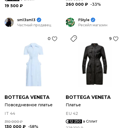
260 000 ₽
-33%
19 500 ₽
sm13sm13
FStyle
Частный продавец
Ресейл магазин
0
9
BOTTEGA VENETA
BOTTEGA VENETA
Повседневное платье
Платье
IT 44
EU 42
12 250
в Сплит
310 000 ₽
130 000 ₽
-58%
229 100 ₽