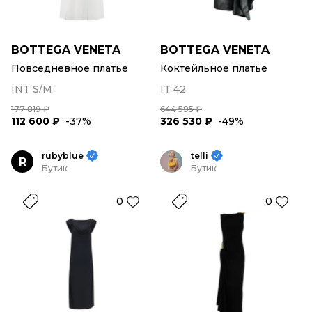
BOTTEGA VENETA
BOTTEGA VENETA
Повседневное платье
Коктейльное платье
INT S/M
IT 42
177 819 ₽
644 595 ₽
112 600 ₽
-37%
326 530 ₽
-49%
rubyblue
telli
R
Бутик
Бутик
0
0