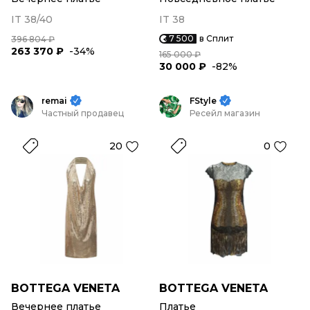
IT 38/40
IT 38
7 500
в Сплит
396 804 ₽
263 370 ₽
-34%
165 000 ₽
30 000 ₽
-82%
remai
FStyle
Частный продавец
Ресейл магазин
20
0
BOTTEGA VENETA
BOTTEGA VENETA
Вечернее платье
Платье