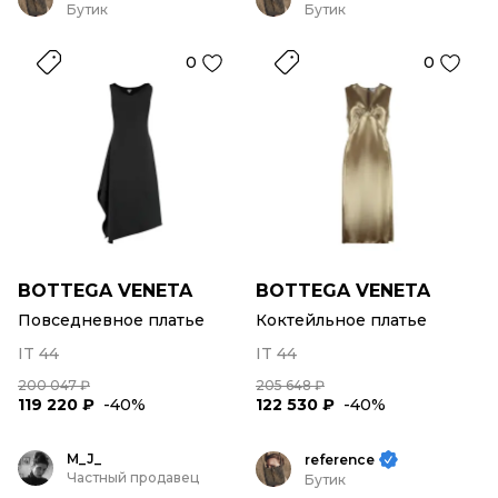
Бутик
Бутик
0
0
BOTTEGA VENETA
BOTTEGA VENETA
Повседневное платье
Коктейльное платье
IT 44
IT 44
200 047 ₽
205 648 ₽
119 220 ₽
-40%
122 530 ₽
-40%
M_J_
reference
Частный продавец
Бутик