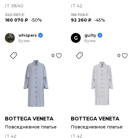
IT 38/40
IT 42
322 387 ₽
166 706 ₽
160 070 ₽
-50%
92 260 ₽
-45%
whispers
guilty
G
Бутик
Бутик
0
0
BOTTEGA VENETA
BOTTEGA VENETA
Повседневное платье
Повседневное платье
IT 42
IT 42