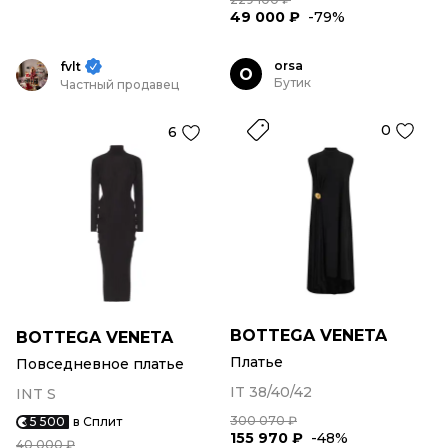
49 000 ₽
-79%
orsa
fvlt
O
Бутик
Частный продавец
0
6
BOTTEGA VENETA
BOTTEGA VENETA
Платье
Повседневное платье
IT 38/40/42
INT S
300 070 ₽
5 500
в Сплит
155 970 ₽
-48%
40 000 ₽