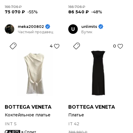
166 706 ₽
166 706 ₽
75 070 ₽
-55%
86 540 ₽
-48%
meka200802
unlimits
U
Частный продавец
Бутик
4
0
BOTTEGA VENETA
BOTTEGA VENETA
Коктейльное платье
Платье
INT S
IT 42
4 875
в Сплит
388 980 ₽