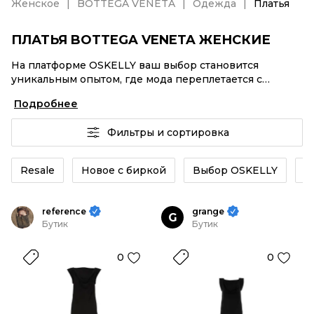
Женское
BOTTEGA VENETA
Одежда
Платья
ПЛАТЬЯ BOTTEGA VENETA ЖЕНСКИЕ
На платформе OSKELLY ваш выбор становится
уникальным опытом, где мода переплетается с
комфортным шопингом. Мировые бренды,
Подробнее
аутентификация каждого заказа – Платья BOTTEGA
VENETA женские от селлеров OSKELLY с быстрой
Фильтры и сортировка
доставкой по России. Ваш стиль не ждет, и мы тоже!
Винтажные изделия или Платья BOTTEGA VENETA
женские из новых коллекций – заказывайте на сайте
Resale
Новое с биркой
Выбор OSKELLY
К
или в приложении OSKELLY с целой экосистемой
инструментов.
reference
grange
G
Бутик
Бутик
0
0