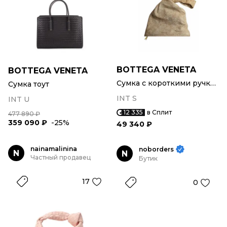
BOTTEGA VENETA
BOTTEGA VENETA
Сумка с короткими ручками
Сумка тоут
INT S
INT U
12 335
в Сплит
477 890 ₽
359 090 ₽
-25%
49 340 ₽
nainamalinina
noborders
N
N
Частный продавец
Бутик
17
0