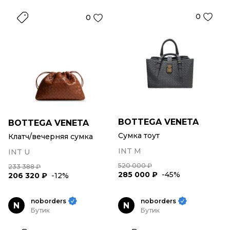
0
0
BOTTEGA VENETA
BOTTEGA VENETA
Сумка тоут
Клатч/вечерняя сумка
INT M
INT U
520 000 ₽
233 388 ₽
285 000 ₽
-45%
206 320 ₽
-12%
noborders
noborders
N
N
Бутик
Бутик