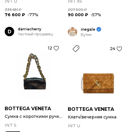
INT U
INT XS
339 651 ₽
207 500 ₽
76 600 ₽
-77%
90 000 ₽
-57%
darriacherry
inegale
D
Частный продавец
Бутик
12
24
BOTTEGA VENETA
BOTTEGA VENETA
Сумка с короткими ручками
Клатч/вечерняя сумка
INT S
INT U