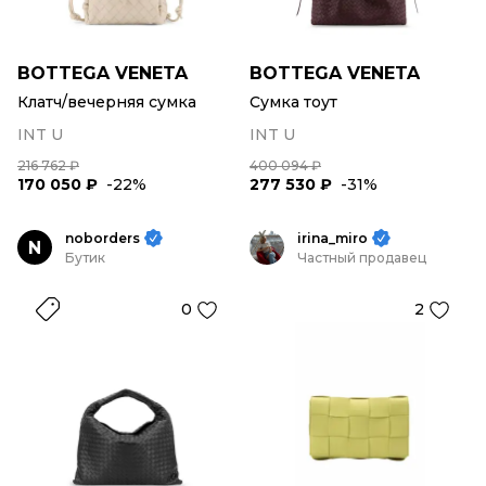
BOTTEGA VENETA
BOTTEGA VENETA
Клатч/вечерняя сумка
Сумка тоут
INT U
INT U
216 762 ₽
400 094 ₽
170 050 ₽
-22%
277 530 ₽
-31%
noborders
irina_miro
N
Бутик
Частный продавец
0
2