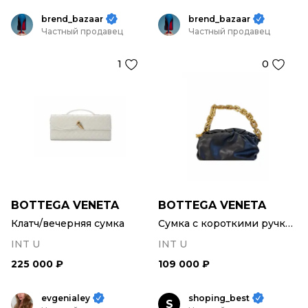
brend_bazaar
brend_bazaar
Частный продавец
Частный продавец
1
0
BOTTEGA VENETA
BOTTEGA VENETA
Клатч/вечерняя сумка
Сумка с короткими ручками
INT U
INT U
225 000 ₽
109 000 ₽
evgenialey
shoping_best
S