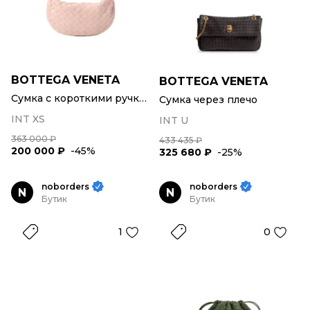
BOTTEGA VENETA
BOTTEGA VENETA
Сумка с короткими ручками
Сумка через плечо
INT XS
INT U
363 000 ₽
433 435 ₽
200 000 ₽
-45%
325 680 ₽
-25%
noborders
noborders
N
N
Бутик
Бутик
1
0