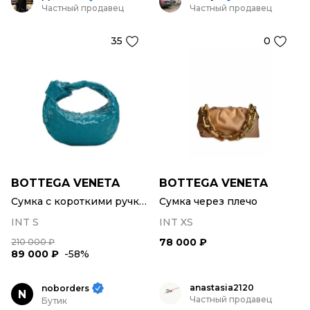
Частный продавец
Частный продавец
35
0
BOTTEGA VENETA
BOTTEGA VENETA
Сумка с короткими ручками
Сумка через плечо
INT S
INT XS
78 000 ₽
210 000 ₽
89 000 ₽
-58%
anastasia2120
noborders
N
Частный продавец
Бутик