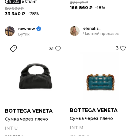
8 335
в Сплит
204 137 ₽
166 860 ₽
-18%
150 000 ₽
33 340 ₽
-78%
elenalis_
newnow
Частный продавец
Бутик
3
31
BOTTEGA VENETA
BOTTEGA VENETA
Сумка через плечо
Сумка через плечо
INT M
INT U