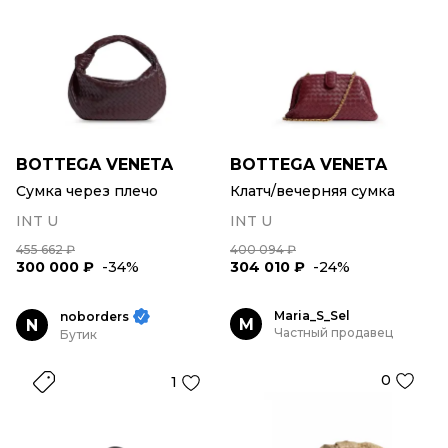
BOTTEGA VENETA
BOTTEGA VENETA
Сумка через плечо
Клатч/вечерняя сумка
INT U
INT U
455 662 ₽
400 094 ₽
300 000 ₽
-34%
304 010 ₽
-24%
Maria_S_Sel
noborders
M
N
Частный продавец
Бутик
0
1