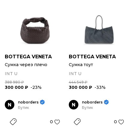
BOTTEGA VENETA
BOTTEGA VENETA
Сумка через плечо
Сумка тоут
INT U
INT U
388 980 ₽
444 549 ₽
300 000 ₽
-23%
300 000 ₽
-33%
noborders
noborders
N
N
Бутик
Бутик
0
0