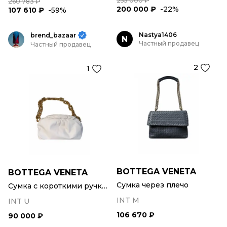
255 000 ₽
260 783 ₽
200 000 ₽
-22%
107 610 ₽
-59%
Nastya1406
brend_bazaar
N
Частный продавец
Частный продавец
2
1
BOTTEGA VENETA
BOTTEGA VENETA
Сумка через плечо
Сумка с короткими ручками
INT M
INT U
106 670 ₽
90 000 ₽