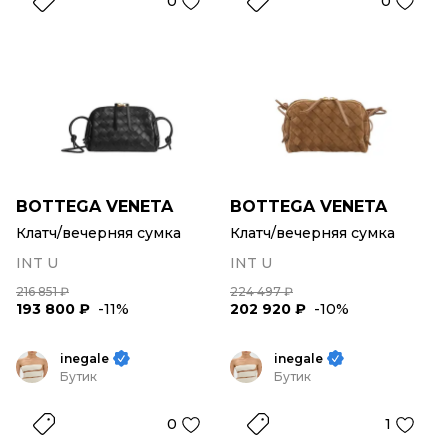
0
0
BOTTEGA VENETA
BOTTEGA VENETA
Клатч/вечерняя сумка
Клатч/вечерняя сумка
INT U
INT U
216 851 ₽
224 497 ₽
193 800 ₽
-11%
202 920 ₽
-10%
inegale
inegale
Бутик
Бутик
0
1