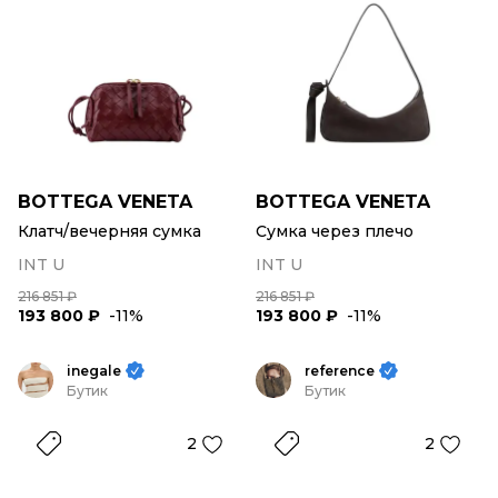
BOTTEGA VENETA
BOTTEGA VENETA
Клатч/вечерняя сумка
Сумка через плечо
INT U
INT U
216 851 ₽
216 851 ₽
193 800 ₽
-11%
193 800 ₽
-11%
inegale
reference
Бутик
Бутик
2
2