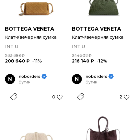
BOTTEGA VENETA
BOTTEGA VENETA
Клатч/вечерняя сумка
Клатч/вечерняя сумка
INT U
INT U
233 388 ₽
244 502 ₽
208 640 ₽
-11%
216 140 ₽
-12%
noborders
noborders
N
N
Бутик
Бутик
0
2