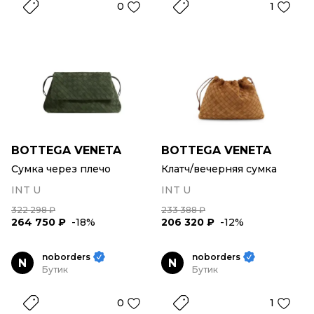
0
1
BOTTEGA VENETA
BOTTEGA VENETA
Сумка через плечо
Клатч/вечерняя сумка
INT U
INT U
322 298 ₽
233 388 ₽
264 750 ₽
-18%
206 320 ₽
-12%
noborders
noborders
N
N
Бутик
Бутик
0
1