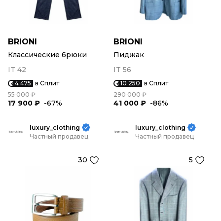
BRIONI
BRIONI
Классические брюки
Пиджак
IT 42
IT 56
4 475
в Сплит
10 250
в Сплит
55 000 ₽
290 000 ₽
17 900 ₽
-67%
41 000 ₽
-86%
luxury_clothing
luxury_clothing
Частный продавец
Частный продавец
30
5