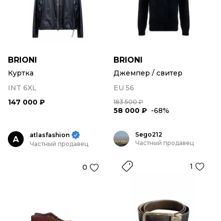
BRIONI
BRIONI
Куртка
Джемпер / свитер
INT 6XL
EU 56
147 000 ₽
183 500 ₽
58 000 ₽
-68%
Sego212
atlasfashion
A
Частный продавец
Частный продавец
1
0