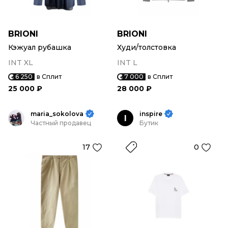
BRIONI
BRIONI
Кэжуал рубашка
Худи/толстовка
INT XL
INT L
6 250
в Сплит
7 000
в Сплит
25 000 ₽
28 000 ₽
maria_sokolova
inspire
I
Частный продавец
Бутик
17
0