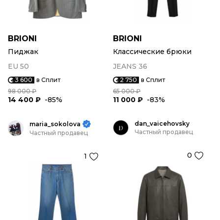
BRIONI
BRIONI
Пиджак
Классические брюки
EU 50
JEANS 36
3 600
в Сплит
2 750
в Сплит
98 000 ₽
65 000 ₽
14 400 ₽
-85%
11 000 ₽
-83%
dan_vaicehovsky
maria_sokolova
Частный продавец
Частный продавец
0
1