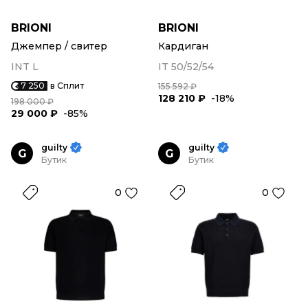
BRIONI
BRIONI
Джемпер / свитер
Кардиган
INT L
IT 50/52/54
7 250
в Сплит
155 592 ₽
128 210 ₽
-18%
198 000 ₽
29 000 ₽
-85%
guilty
guilty
G
G
Бутик
Бутик
0
0