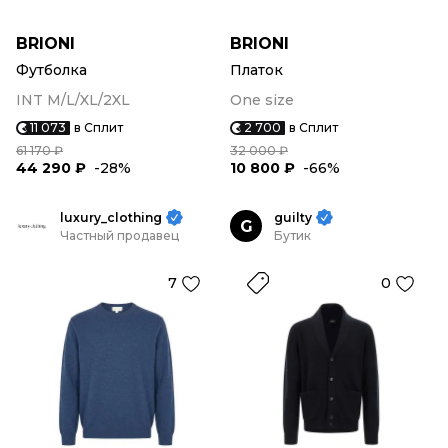
BRIONI
BRIONI
Футболка
Платок
INT M/L/XL/2XL
One size
11 073
в Сплит
2 700
в Сплит
61 170 ₽
32 000 ₽
44 290 ₽
-28%
10 800 ₽
-66%
luxury_clothing
guilty
G
Частный продавец
Бутик
7
0