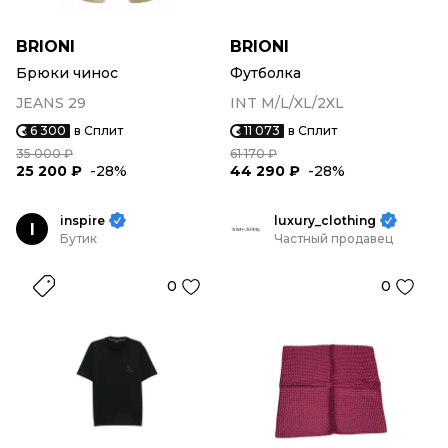
BRIONI
BRIONI
Брюки чинос
Футболка
JEANS 29
INT M/L/XL/2XL
6 300
в Сплит
11 073
в Сплит
35 000 ₽
61 170 ₽
25 200 ₽
-28%
44 290 ₽
-28%
inspire
luxury_clothing
I
Бутик
Частный продавец
0
0