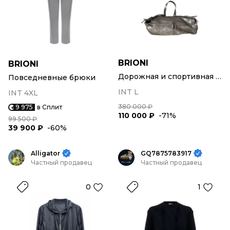
BRIONI
BRIONI
Дорожная и спортивная сумка
Повседневные брюки
INT L
INT 4XL
380 000 ₽
9 975
в Сплит
110 000 ₽
-71%
99 500 ₽
39 900 ₽
-60%
Alligator
GQ7875783917
Частный продавец
Частный продавец
0
1