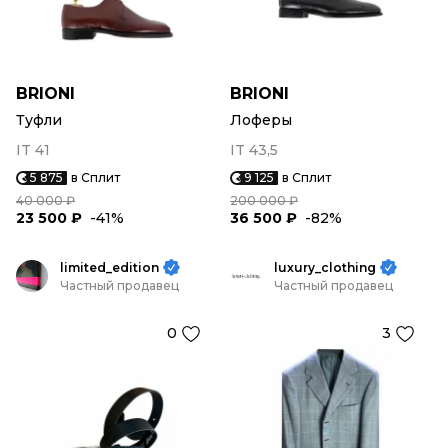
BRIONI
BRIONI
Туфли
Лоферы
IT 41
IT 43,5
5 875
в Сплит
9 125
в Сплит
40 000 ₽
200 000 ₽
23 500 ₽
-41%
36 500 ₽
-82%
limited_edition
luxury_clothing
Частный продавец
Частный продавец
0
3