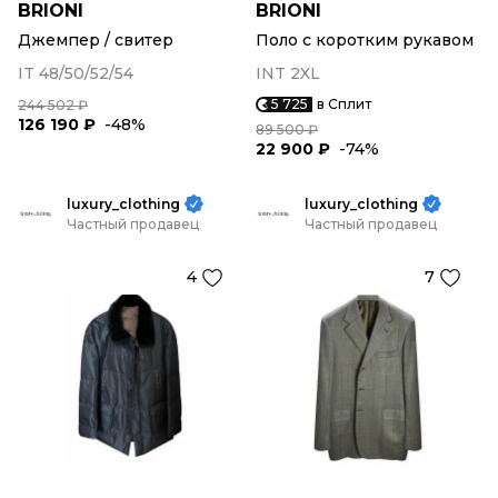
BRIONI
BRIONI
Джемпер / свитер
Поло с коротким рукавом
IT 48/50/52/54
INT 2XL
5 725
в Сплит
244 502 ₽
126 190 ₽
-48%
89 500 ₽
22 900 ₽
-74%
luxury_clothing
luxury_clothing
Частный продавец
Частный продавец
4
7