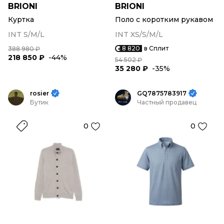
BRIONI
BRIONI
Куртка
Поло с коротким рукавом
INT S/M/L
INT XS/S/M/L
8 820
в Сплит
388 980 ₽
218 850 ₽
-44%
54 502 ₽
35 280 ₽
-35%
rosier
GQ7875783917
Бутик
Частный продавец
0
0