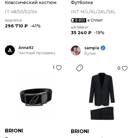
Классический костюм
Футболка
IT 48/50/52/54
INT M/L/XL/2XL/3XL
8 810
в Сплит
500 117 ₽
296 710 ₽
-41%
43 388 ₽
35 240 ₽
-19%
Anna92
sample
A
Частный продавец
Бутик
1
0
BRIONI
BRIONI