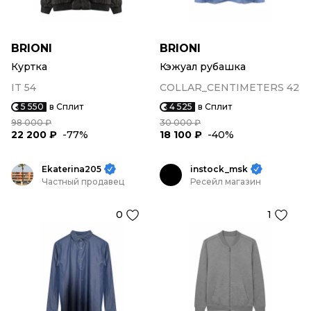
BRIONI
BRIONI
Куртка
Кэжуал рубашка
IT 54
COLLAR_CENTIMETERS 42
5 550
в Сплит
4 525
в Сплит
98 000 ₽
30 000 ₽
22 200 ₽
-77%
18 100 ₽
-40%
Ekaterina205
instock_msk
Частный продавец
Ресейл магазин
0
1