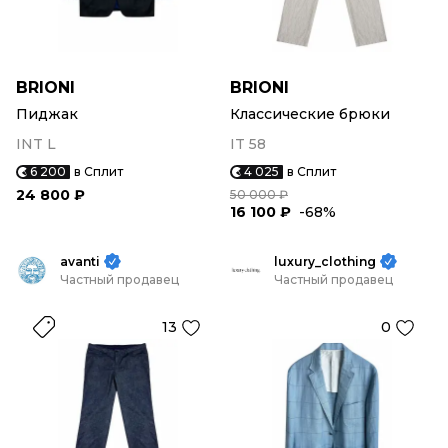
BRIONI
BRIONI
Пиджак
Классические брюки
INT L
IT 58
6 200
в Сплит
4 025
в Сплит
24 800 ₽
50 000 ₽
16 100 ₽
-68%
avanti
luxury_clothing
Частный продавец
Частный продавец
13
0