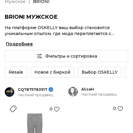
Мужское
BRIONI
BRIONI МУЖСКОЕ
На платформе OSKELLY ваш выбор становится
уникальным опытом, где мода переплетается с
комфортным шопингом. Мировые бренды,
Подробнее
аутентификация каждого заказа – BRIONI Мужское от
селлеров OSKELLY с быстрой доставкой по России.
Фильтры и сортировка
Ваш стиль не ждет, и мы тоже! Винтажные изделия
или BRIONI Мужское из новых коллекций –
заказывайте на сайте или в приложении OSKELLY с
Resale
Новое с биркой
Выбор OSKELLY
К
целой экосистемой инструментов.
AliceH
GQ7875783917
Частный продавец
Частный продавец
0
0