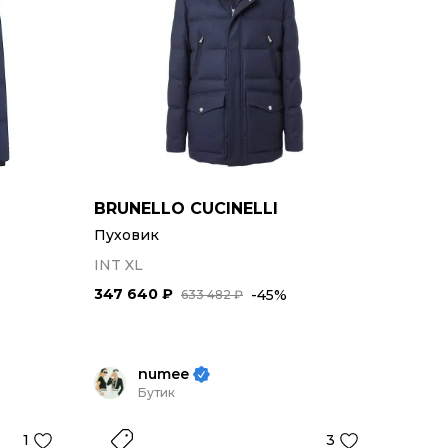
BRUNELLO CUCINELLI
Пуховик
INT XL
347 640 ₽
-45%
633 482 ₽
numee
Бутик
1
3