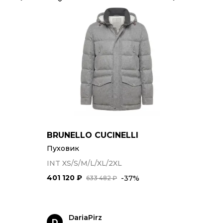
BRUNELLO CUCINELLI
Пуховик
INT XS/S/M/L/XL/2XL
401 120 ₽
-37%
633 482 ₽
DariaPirz
D