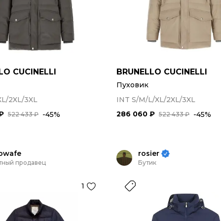
LO CUCINELLI
BRUNELLO CUCINELLI
Пуховик
XL/2XL/3XL
INT S/M/L/XL/2XL/3XL
₽
286 060 ₽
-45%
-45%
522 433 ₽
522 433 ₽
owafe
rosier
тный продавец
Бутик
1