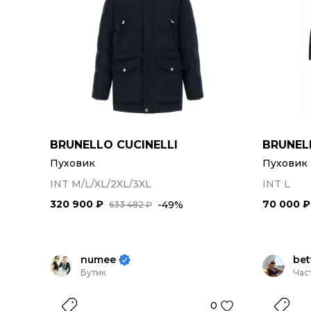
BRUNELLO CUCINELLI
BRUNEL
Пуховик
Пуховик
INT M/L/XL/2XL/3XL
INT L
320 900 ₽
70 000 ₽
-49%
633 482 ₽
numee
bet
Бутик
Час
0