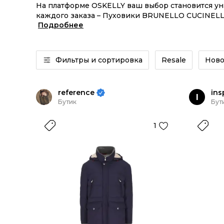
На платформе OSKELLY ваш выбор становится у
каждого заказа – Пуховики BRUNELLO CUCINELLI
Подробнее
изделия или Пуховики BRUNELLO CUCINELLI мужс
инструментов.
Фильтры и сортировка
Resale
Ново
reference
ins
I
Бутик
Бут
1