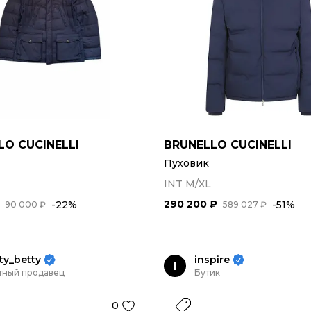
LO CUCINELLI
BRUNELLO CUCINELLI
Пуховик
INT M/XL
290 200 ₽
-22%
-51%
90 000 ₽
589 027 ₽
ty_betty
inspire
I
тный продавец
Бутик
0