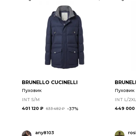
BRUNELLO CUCINELLI
BRUNEL
Пуховик
Пуховик
INT S/M
INT L/2X
401 120 ₽
449 000
-37%
633 482 ₽
any8103
ros