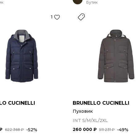
ик
Бутик
1
LO CUCINELLI
BRUNELLO CUCINELLI
Пуховик
INT S/M/XL/2XL
₽
260 000 ₽
-52%
-49%
622 368 ₽
511 231 ₽