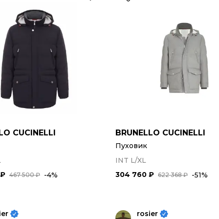
LO CUCINELLI
BRUNELLO CUCINELLI
Пуховик
L
INT L/XL
 ₽
304 760 ₽
-4%
-51%
467 500 ₽
622 368 ₽
ier
rosier