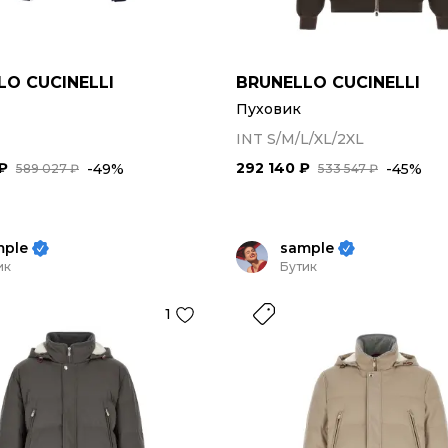
LO CUCINELLI
BRUNELLO CUCINELLI
Пуховик
INT S/M/L/XL/2XL
₽
292 140 ₽
-49%
-45%
589 027 ₽
533 547 ₽
mple
sample
ик
Бутик
1