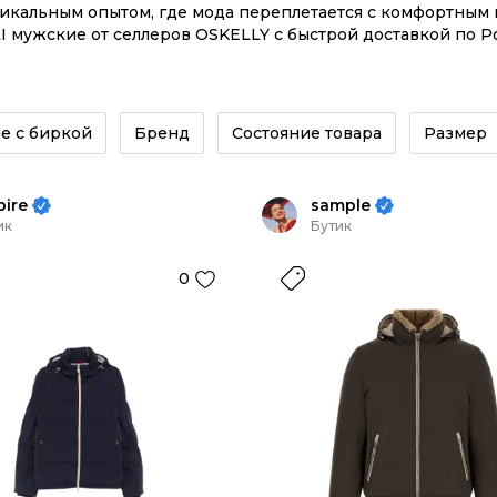
никальным опытом, где мода переплетается с комфортны
 мужские от селлеров OSKELLY с быстрой доставкой по Ро
кие из новых коллекций – заказывайте на сайте или в 
е с биркой
Бренд
Состояние товара
Размер
pire
sample
ик
Бутик
0