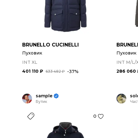
BRUNELLO CUCINELLI
BRUNEL
Пуховик
Пуховик
INT XL
INT M/L/
401 110 ₽
286 060 
-37%
633 482 ₽
sample
sol
Бутик
Час
0