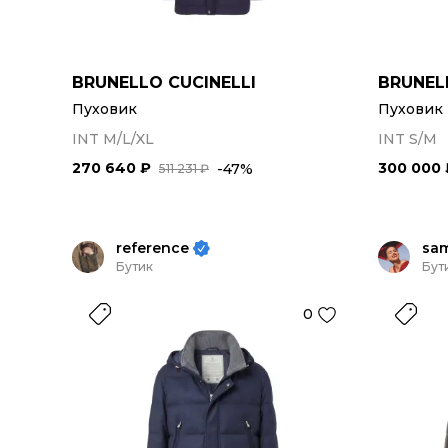
BRUNELLO CUCINELLI
BRUNEL
Пуховик
Пуховик
INT M/L/XL
INT S/M
270 640 ₽
300 000 
-47%
511 231 ₽
reference
sa
Бутик
Бут
0