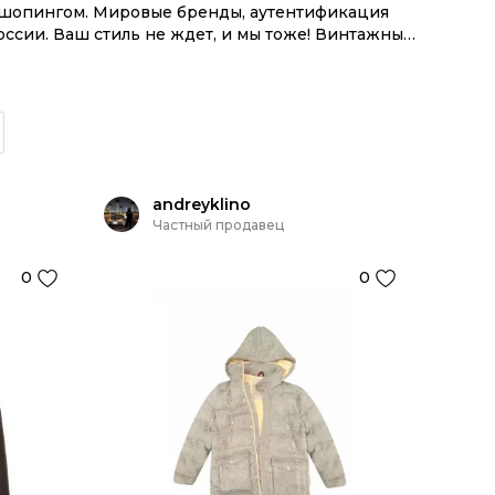
м шопингом. Мировые бренды, аутентификация
ссии. Ваш стиль не ждет, и мы тоже! Винтажные
приложении OSKELLY с целой экосистемой
andreyklino
Частный продавец
0
0