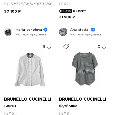
EU 37/37,5/38,5/39/39,5/40
IT 42
97 100 ₽
5 375
в Сплит
21 500 ₽
maria_sokolova
Ana_stasia_
Частный продавец
Частный продавец
9
0
BRUNELLO CUCINELLI
BRUNELLO CUCINELLI
Блузы
Футболка
INT XL
INT S