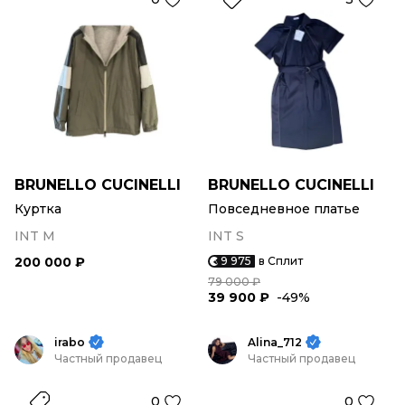
BRUNELLO CUCINELLI
BRUNELLO CUCINELLI
Куртка
Повседневное платье
INT M
INT S
200 000 ₽
9 975
в Сплит
79 000 ₽
39 900 ₽
-49%
irabo
Alina_712
Частный продавец
Частный продавец
0
0