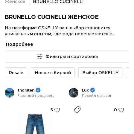
Женское
BRUNELLO CUCINELLI
BRUNELLO CUCINELLI ЖЕНСКОЕ
На платформе OSKELLY ваш выбор становится
уникальным опытом, где мода переплетается с
комфортным шопингом. Мировые бренды,
Подробнее
аутентификация каждого заказа – BRUNELLO
CUCINELLI Женское от селлеров OSKELLY с быстрой
Фильтры и сортировка
доставкой по России. Ваш стиль не ждет, и мы тоже!
Винтажные изделия или BRUNELLO CUCINELLI
Женское из новых коллекций – заказывайте на сайте
Resale
Новое с биркой
Выбор OSKELLY
К
или в приложении OSKELLY с целой экосистемой
инструментов.
thorsten
Lux
Частный продавец
Ресейл магазин
5
0