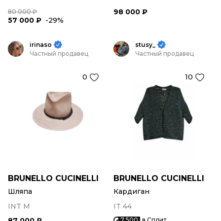
98 000 ₽
80 000 ₽
57 000 ₽
-29%
irinaso
stusy_
Частный продавец
Частный продавец
0
10
BRUNELLO CUCINELLI
BRUNELLO CUCINELLI
Шляпа
Кардиган
INT M
IT 44
87 000 ₽
7 500
в Сплит