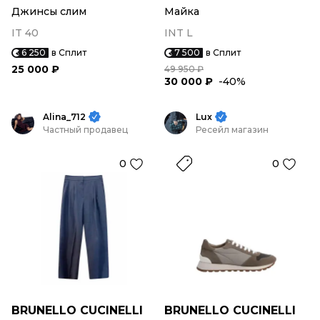
Джинсы слим
Майка
IT 40
INT L
6 250
в Сплит
7 500
в Сплит
25 000 ₽
49 950 ₽
30 000 ₽
-40%
Alina_712
Lux
Частный продавец
Ресейл магазин
0
0
BRUNELLO CUCINELLI
BRUNELLO CUCINELLI