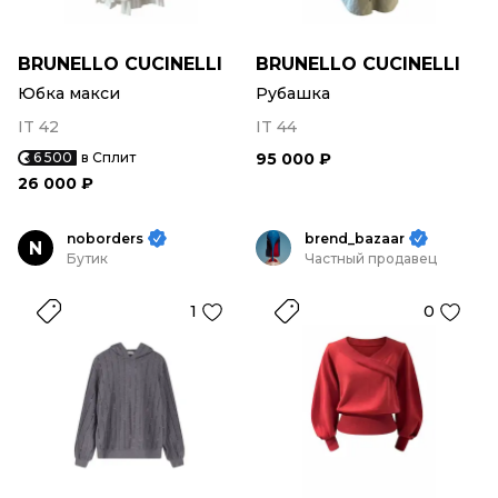
BRUNELLO CUCINELLI
BRUNELLO CUCINELLI
Юбка макси
Рубашка
IT 42
IT 44
6 500
в Сплит
95 000 ₽
26 000 ₽
noborders
brend_bazaar
N
Бутик
Частный продавец
1
0