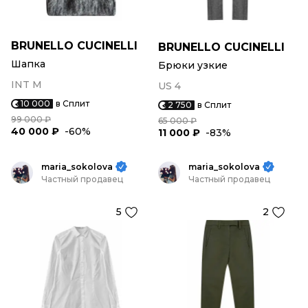
BRUNELLO CUCINELLI
BRUNELLO CUCINELLI
Шапка
Брюки узкие
INT M
US 4
10 000
в Сплит
2 750
в Сплит
99 000 ₽
65 000 ₽
40 000 ₽
-60%
11 000 ₽
-83%
maria_sokolova
maria_sokolova
Частный продавец
Частный продавец
5
2