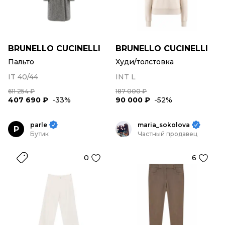
BRUNELLO CUCINELLI
BRUNELLO CUCINELLI
Пальто
Худи/толстовка
IT 40/44
INT L
611 254 ₽
187 000 ₽
407 690 ₽
-33%
90 000 ₽
-52%
parle
maria_sokolova
P
Бутик
Частный продавец
0
6