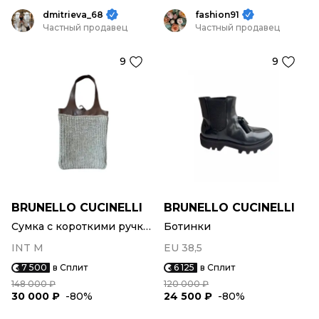
dmitrieva_68
fashion91
Частный продавец
Частный продавец
9
9
BRUNELLO CUCINELLI
BRUNELLO CUCINELLI
Сумка с короткими ручками
Ботинки
INT M
EU 38,5
7 500
в Сплит
6 125
в Сплит
148 000 ₽
120 000 ₽
30 000 ₽
-80%
24 500 ₽
-80%