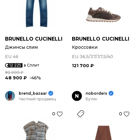
BRUNELLO CUCINELLI
BRUNELLO CUCINELLI
Джинсы слим
Кроссовки
EU 46
EU 36,5/37/37,5/40
12 225
в Сплит
121 700 ₽
90 000 ₽
48 900 ₽
-46%
brend_bazaar
noborders
N
Частный продавец
Бутик
0
0