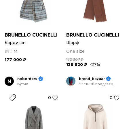
BRUNELLO CUCINELLI
BRUNELLO CUCINELLI
Кардиган
Шарф
INT M
One size
177 000 ₽
172 307 ₽
126 620 ₽
-27%
noborders
brend_bazaar
N
Бутик
Частный продавец
0
0