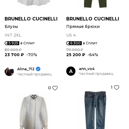
BRUNELLO CUCINELLI
BRUNELLO CUCINELLI
Блузы
Прямые брюки
INT 2XL
US 4
5 925
в Сплит
6 300
в Сплит
80 000 ₽
70 000 ₽
23 700 ₽
-70%
25 200 ₽
-64%
ann_vo4
Alina_712
A
Частный продавец
Частный продавец
1
0