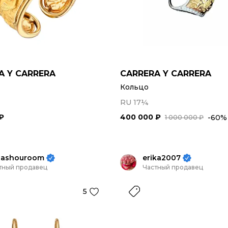
A Y CARRERA
CARRERA Y CARRERA
Кольцо
RU 17¼
₽
400 000 ₽
-60%
1 000 000 ₽
atashouroom
erika2007
тный продавец
Частный продавец
5