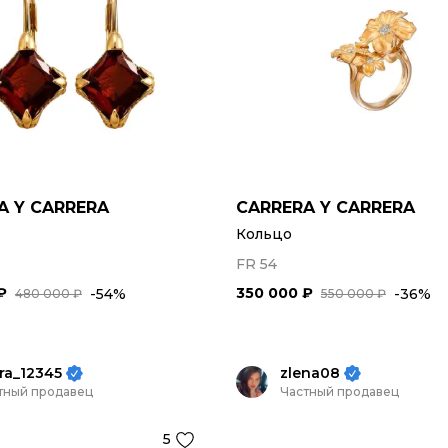
A Y CARRERA
CARRERA Y CARRERA
Кольцо
FR 54
₽
350 000 ₽
-54%
-36%
480 000 ₽
550 000 ₽
ra_12345
zlena08
тный продавец
Частный продавец
5