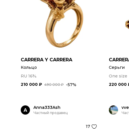
CARRERA Y CARRERA
CARRER
Кольцо
Серьги
RU 16¾
One size
210 000 ₽
220 000 
-57%
490 000 ₽
Anna333Ash
vve
A
Частный продавец
Час
17