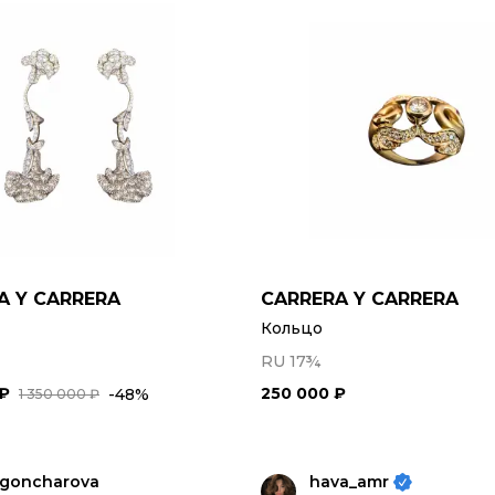
A Y CARRERA
CARRERA Y CARRERA
Кольцо
RU 17¾
 ₽
250 000 ₽
-48%
1 350 000 ₽
rgoncharova
hava_amr