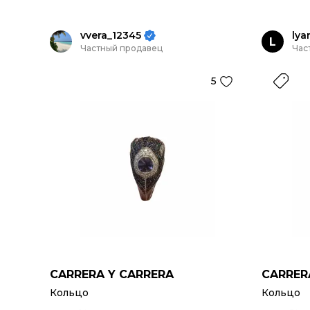
vvera_12345
lya
L
Частный продавец
Час
5
CARRERA Y CARRERA
CARRER
Кольцо
Кольцо