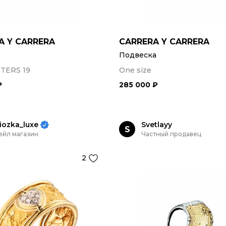
A Y CARRERA
CARRERA Y CARRERA
Подвеска
TERS 19
One size
₽
285 000 ₽
iozka_luxe
Svetlayy
S
ейл магазин
Частный продавец
2