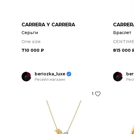
CARRERA Y CARRERA
CARRER
Серьги
Браслет
One size
CENTIME
710 000 ₽
815 000 
beriozka_luxe
ber
Ресейл магазин
Рес
1