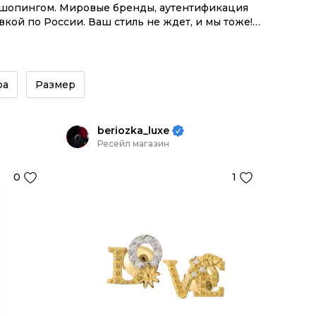
м шопингом. Мировые бренды, аутентификация
ой по России. Ваш стиль не ждет, и мы тоже!
йте на сайте или в приложении OSKELLY с
ра
Размер
beriozka_luxe
Ресейл магазин
0
1