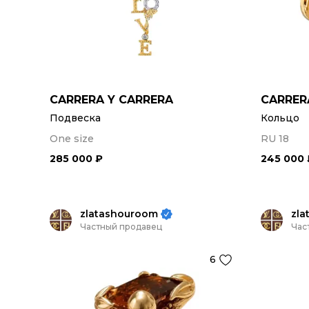
CARRERA Y CARRERA
CARRER
Подвеска
Кольцо
One size
RU 18
285 000 ₽
245 000 
zlatashouroom
zl
Частный продавец
Час
6