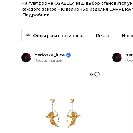
На платформе OSKELLY ваш выбор становится у
каждого заказа – Ювелирные изделия CARRERA Y
Подробнее
Винтажные изделия или Ювелирные изделия CAR
целой экосистемой инструментов.
Фильтры и сортировка
Resale
Ново
beriozka_luxe
ber
Ресейл магазин
Рес
0