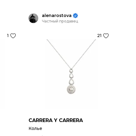
alenarostova
Частный продавец
1
21
CARRERA Y CARRERA
Колье