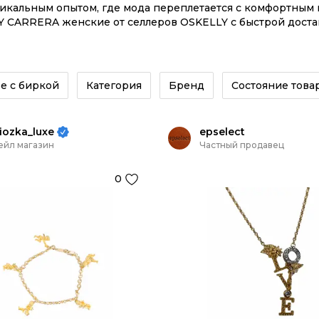
никальным опытом, где мода переплетается с комфортны
 CARRERA женские от селлеров OSKELLY с быстрой доставк
RERA Y CARRERA женские из новых коллекций – заказыва
е с биркой
Категория
Бренд
Состояние това
iozka_luxe
epselect
ейл магазин
Частный продавец
0