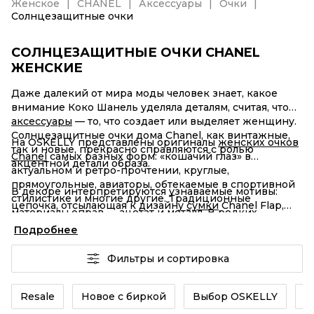
Женское
CHANEL
Аксессуары
Очки
Солнцезащитные очки
СОЛНЦЕЗАЩИТНЫЕ ОЧКИ CHANEL
ЖЕНСКИЕ
Даже далекий от мира моды человек знает, какое
внимание Коко Шанель уделяла деталям, считая, что
аксессуары
— то, что создает или выделяет женщину.
Солнцезащитные очки дома Chanel, как винтажные,
На OSKELLY представлены оригиналы
женских очков
так и новые, прекрасно справляются с ролью
Chanel
самых разных форм: «кошачий глаз» в
акцентной детали образа.
актуальном и ретро-прочтении, круглые,
прямоугольные, авиаторы, обтекаемые в спортивной
В декоре интерпретируются узнаваемые мотивы:
стилистике и многие другие. Традиционные
цепочка, отсылающая к дизайну
сумки
Chanel Flap,
материалы оправ — ацетат и металл. В редких
контрастный логотип и зеркальный значок CC,
капсульных коллекциях использовались
Подробнее
жемчуг, стразы, кристаллы. Все — в идеальном
экзотические материалы. Палитра преимущественно
балансе, позволяющим включить одну и ту же модель
строгая: белый и черный, коричневый и розовый.
Фильтры и сортировка
в образ с классическим
платьем
или любимыми
джинсами. Универсальных рецептов и идеальных
сочетаний нет, но источниками вдохновения могут
Resale
Новое с биркой
Выбор OSKELLY
Б
стать давние и современные поклонницы дома