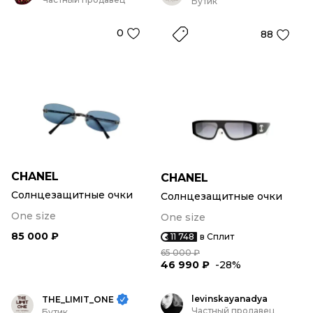
Бутик
0
88
CHANEL
CHANEL
Солнцезащитные очки
Солнцезащитные очки
One size
One size
85 000 ₽
11 748
в Сплит
65 000 ₽
46 990 ₽
-28%
levinskayanadya
THE_LIMIT_ONE
Частный продавец
Бутик