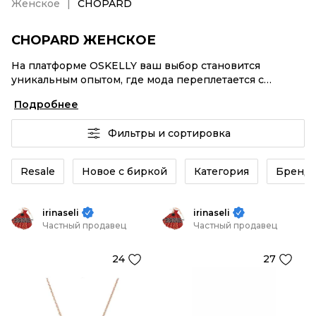
Женское
CHOPARD
CHOPARD ЖЕНСКОЕ
На платформе OSKELLY ваш выбор становится
уникальным опытом, где мода переплетается с
комфортным шопингом. Мировые бренды,
Подробнее
аутентификация каждого заказа – CHOPARD Женское
от селлеров OSKELLY с быстрой доставкой по России.
Фильтры и сортировка
Ваш стиль не ждет, и мы тоже! Винтажные изделия
или CHOPARD Женское из новых коллекций –
заказывайте на сайте или в приложении OSKELLY с
Resale
Новое с биркой
Категория
Бренд
целой экосистемой инструментов.
irinaseli
irinaseli
Частный продавец
Частный продавец
24
27