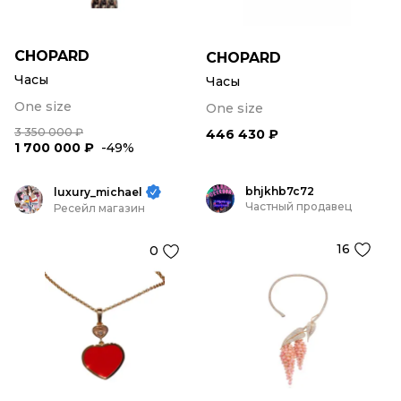
CHOPARD
CHOPARD
Часы
Часы
One size
One size
3 350 000 ₽
446 430 ₽
1 700 000 ₽
-49%
bhjkhb7c72
luxury_michael
Частный продавец
Ресейл магазин
16
0