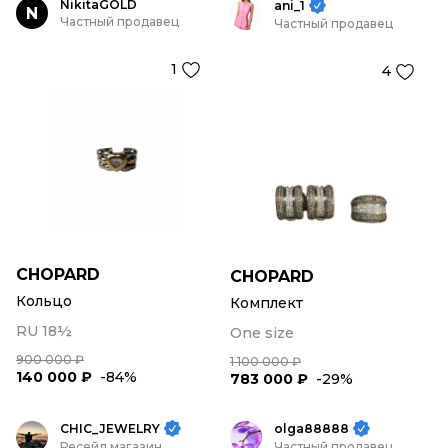
NikitaGOLD
ani_1
N
Частный продавец
Частный продавец
1
4
CHOPARD
CHOPARD
Кольцо
Комплект
RU 18½
One size
900 000 ₽
1 100 000 ₽
140 000 ₽
-84%
783 000 ₽
-29%
CHIC_JEWELRY
olga88888
Ресейл магазин
Частный продавец