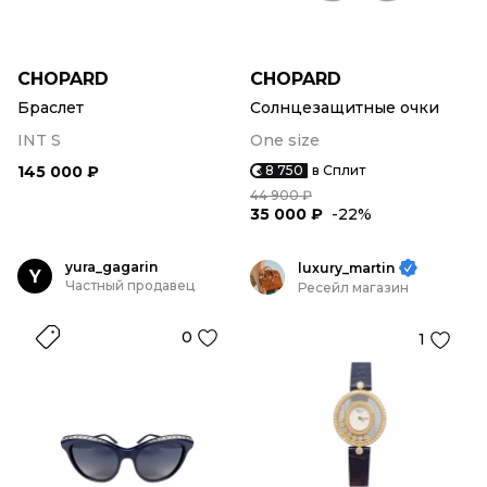
CHOPARD
CHOPARD
Браслет
Солнцезащитные очки
INT S
One size
145 000 ₽
8 750
в Сплит
44 900 ₽
35 000 ₽
-22%
yura_gagarin
luxury_martin
Y
Частный продавец
Ресейл магазин
0
1