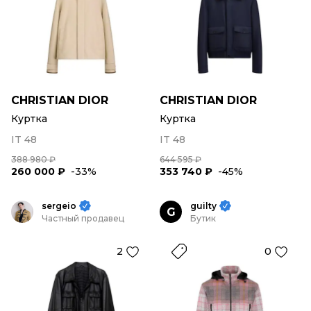
CHRISTIAN DIOR
CHRISTIAN DIOR
Куртка
Куртка
IT 48
IT 48
388 980 ₽
644 595 ₽
260 000 ₽
-33%
353 740 ₽
-45%
sergeio
guilty
G
Частный продавец
Бутик
2
0