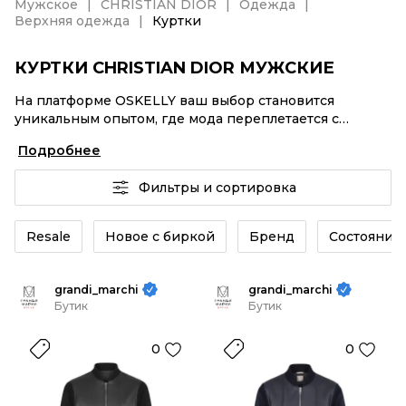
Мужское
CHRISTIAN DIOR
Одежда
Верхняя одежда
Куртки
КУРТКИ CHRISTIAN DIOR МУЖСКИЕ
На платформе OSKELLY ваш выбор становится
уникальным опытом, где мода переплетается с
комфортным шопингом. Мировые бренды,
Подробнее
аутентификация каждого заказа – Куртки CHRISTIAN
DIOR мужские от селлеров OSKELLY с быстрой
Фильтры и сортировка
доставкой по России. Ваш стиль не ждет, и мы тоже!
Винтажные изделия или Куртки CHRISTIAN DIOR
мужские из новых коллекций – заказывайте на сайте
Resale
Новое с биркой
Бренд
Состояние 
или в приложении OSKELLY с целой экосистемой
инструментов.
grandi_marchi
grandi_marchi
Бутик
Бутик
0
0