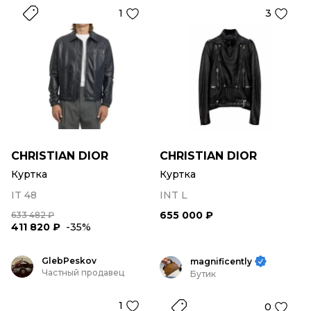
1
3
CHRISTIAN DIOR
CHRISTIAN DIOR
Куртка
Куртка
IT 48
INT L
655 000 ₽
633 482 ₽
411 820 ₽
-35%
GlebPeskov
magnificently
Частный продавец
Бутик
1
0