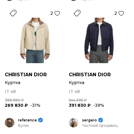
2
2
CHRISTIAN DIOR
CHRISTIAN DIOR
Куртка
Куртка
IT 48
IT 48
388 980 ₽
644 595 ₽
269 830 ₽
-31%
391 830 ₽
-39%
reference
sergeio
Бутик
Частный продавец