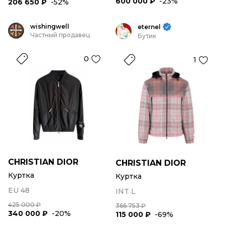
600 000 ₽
-23%
206 650 ₽
-52%
wishingwell
eternel
Частный продавец
Бутик
0
1
CHRISTIAN DIOR
CHRISTIAN DIOR
Куртка
Куртка
EU 48
INT L
425 000 ₽
366 753 ₽
340 000 ₽
-20%
115 000 ₽
-69%