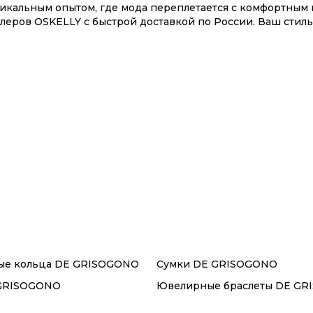
никальным опытом, где мода переплетается с комфортны
леров OSKELLY с быстрой доставкой по России. Ваш стиль
ывайте на сайте или в приложении OSKELLY с целой эко
е кольца DE GRISOGONO
Сумки DE GRISOGONO
 GRISOGONO