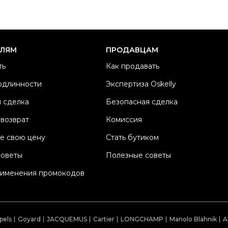
ЕЛЯМ
ПРОДАВЦАМ
ть
Как продавать
одлинности
Экспертиза Oskelly
 сделка
Безопасная сделка
 возврат
Комиссия
е свою цену
Стать бутиком
советы
Полезные советы
рименения промокодов
pels
Goyard
JACQUEMUS
Cartier
LONGCHAMP
Manolo Blahnik
A