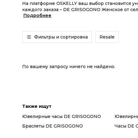
На платформе OSKELLY ваш выбор становится у
каждого заказа – DE GRISOGONO Женское от сел
Подробнее
GRISOGONO Женское из новых коллекций – заказ
Фильтры и сортировка
Resale
По вашему запросу ничего не найдено.
Также ищут
Ювелирные часы DE GRISOGONO
Ювелирны
Браслеты DE GRISOGONO
Часы DE