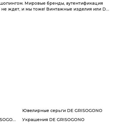
м шопингом. Мировые бренды, аутентификация
 не ждет, и мы тоже! Винтажные изделия или DE
системой инструментов.
Ювелирные серьги DE GRISOGONO
Ювелирные браслеты DE GRISOGONO
Украшения DE GRISOGONO