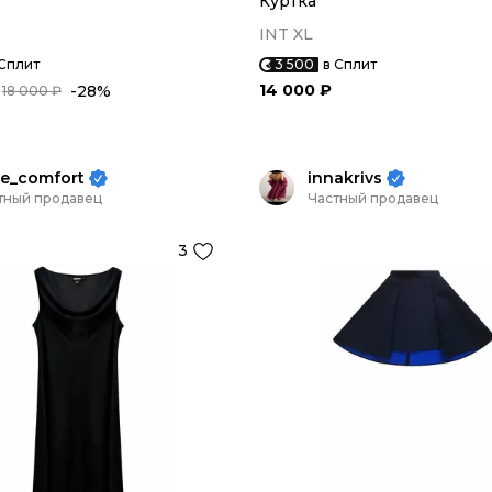
Куртка
INT XL
 Сплит
3 500
в Сплит
14 000 ₽
-28%
18 000 ₽
le_comfort
innakrivs
тный продавец
Частный продавец
3