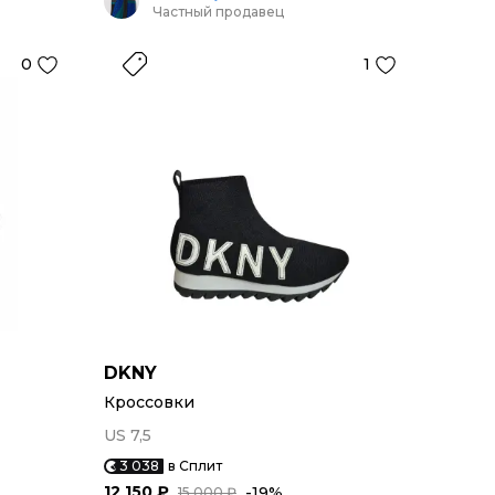
Частный продавец
0
1
DKNY
Кроссовки
US 7,5
3 038
в Сплит
12 150 ₽
-19%
15 000 ₽