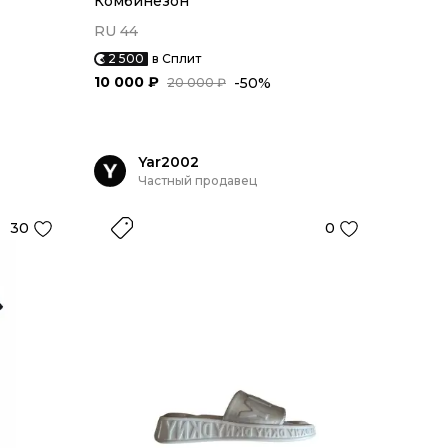
Комбинезон
RU 44
2 500
в Сплит
10 000 ₽
-50%
20 000 ₽
Yar2002
Частный продавец
30
0