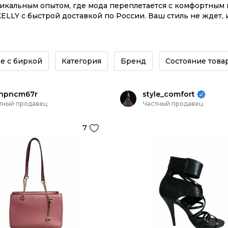
никальным опытом, где мода переплетается с комфортны
ELLY с быстрой доставкой по России. Ваш стиль не ждет,
сайте или в приложении OSKELLY с целой экосистемой инс
е с биркой
Категория
Бренд
Состояние това
npncm67r
style_comfort
тный продавец
Частный продавец
7