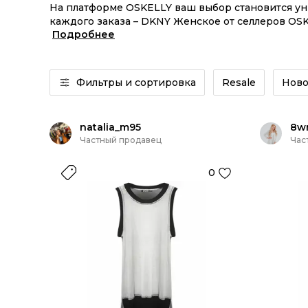
На платформе OSKELLY ваш выбор становится у
каждого заказа – DKNY Женское от селлеров OSK
Подробнее
Женское из новых коллекций – заказывайте на 
Фильтры и сортировка
Resale
Ново
natalia_m95
8w
Частный продавец
Час
0