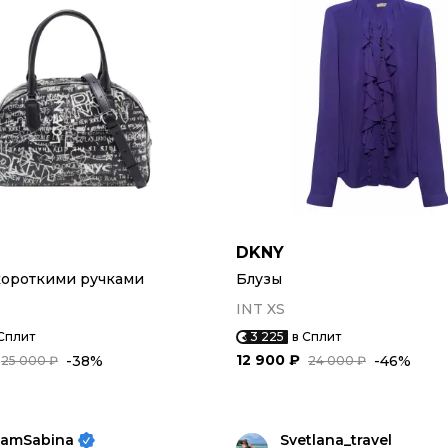
DKNY
короткими ручками
Блузы
INT XS
Сплит
3 225
в Сплит
12 900 ₽
-38%
-46%
25 000 ₽
24 000 ₽
IamSabina
Svetlana_travel