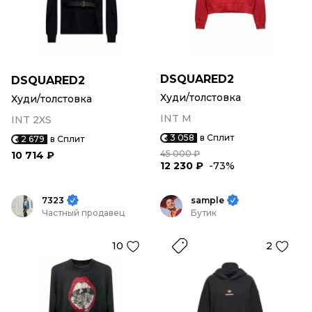
DSQUARED2
DSQUARED2
Худи/толстовка
Худи/толстовка
INT M
INT 2XS
3 058
в Сплит
2 679
в Сплит
45 000 ₽
10 714 ₽
12 230 ₽
-73%
7323
sample
Частный продавец
Бутик
10
2