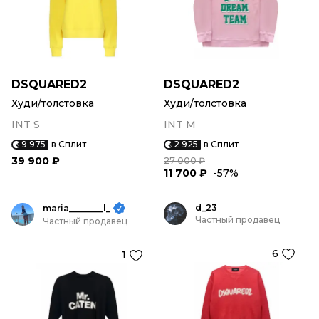
DSQUARED2
DSQUARED2
Худи/толстовка
Худи/толстовка
INT S
INT M
9 975
в Сплит
2 925
в Сплит
39 900 ₽
27 000 ₽
11 700 ₽
-57%
d_23
maria________l_
Частный продавец
Частный продавец
6
1