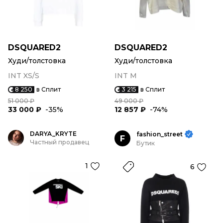
DSQUARED2
DSQUARED2
Худи/толстовка
Худи/толстовка
INT XS/S
INT M
8 250
в Сплит
3 215
в Сплит
51 000 ₽
49 000 ₽
33 000 ₽
-35%
12 857 ₽
-74%
DARYA_KRYTE
fashion_street
F
Частный продавец
Бутик
1
6