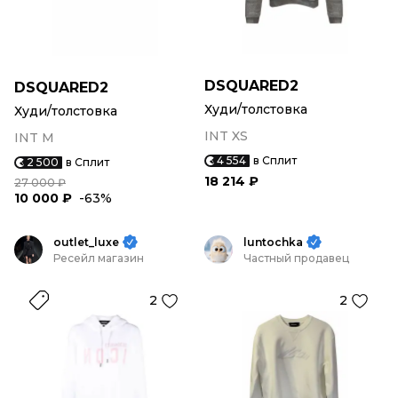
DSQUARED2
DSQUARED2
Худи/толстовка
Худи/толстовка
INT XS
INT M
4 554
в Сплит
2 500
в Сплит
18 214 ₽
27 000 ₽
10 000 ₽
-63%
outlet_luxe
luntochka
Ресейл магазин
Частный продавец
2
2