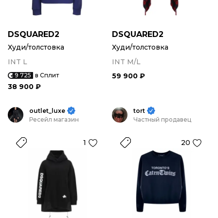
DSQUARED2
DSQUARED2
Худи/толстовка
Худи/толстовка
INT L
INT M/L
9 725
в Сплит
59 900 ₽
38 900 ₽
outlet_luxe
tort
Ресейл магазин
Частный продавец
1
20