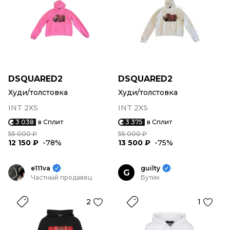
DSQUARED2
DSQUARED2
Худи/толстовка
Худи/толстовка
INT 2XS
INT 2XS
3 038
в Сплит
3 375
в Сплит
55 000 ₽
55 000 ₽
12 150 ₽
-78%
13 500 ₽
-75%
e111va
guilty
G
Частный продавец
Бутик
2
1