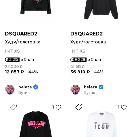
DSQUARED2
DSQUARED2
Худи/толстовка
Худи/толстовка
INT XS
INT XS
3 215
в Сплит
9 228
в Сплит
23 000 ₽
65 615 ₽
12 857 ₽
-44%
36 910 ₽
-44%
beleza
beleza
Бутик
Бутик
1
1