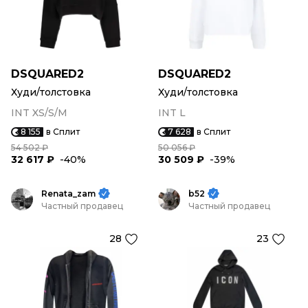
DSQUARED2
DSQUARED2
Худи/толстовка
Худи/толстовка
INT XS/S/M
INT L
8 155
в Сплит
7 628
в Сплит
54 502 ₽
50 056 ₽
32 617 ₽
-40%
30 509 ₽
-39%
Renata_zam
b52
Частный продавец
Частный продавец
28
23