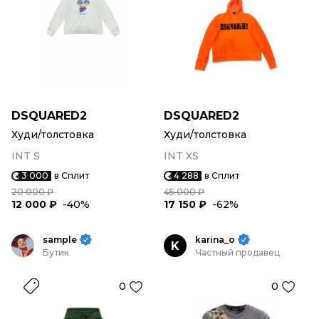
DSQUARED2
DSQUARED2
Худи/толстовка
Худи/толстовка
INT S
INT XS
3 000
в Сплит
4 288
в Сплит
20 000 ₽
45 000 ₽
12 000 ₽
-40%
17 150 ₽
-62%
sample
karina_o
K
Бутик
Частный продавец
0
0