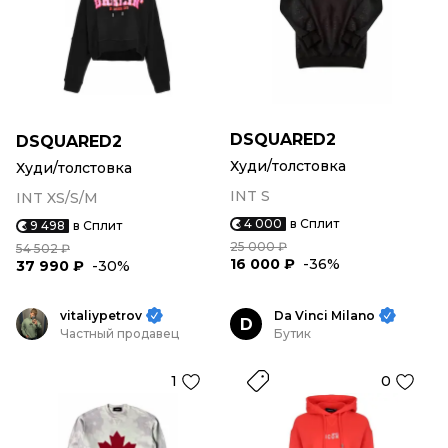
DSQUARED2
DSQUARED2
Худи/толстовка
Худи/толстовка
INT S
INT XS/S/M
4 000
в Сплит
9 498
в Сплит
25 000 ₽
54 502 ₽
16 000 ₽
-36%
37 990 ₽
-30%
vitaliypetrov
Da Vinci Milano
D
Частный продавец
Бутик
1
0