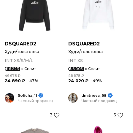
DSQUARED2
DSQUARED2
Худи/толстовка
Худи/толстовка
INT XS/S/M/L
INT XS
6 223
в Сплит
6 005
в Сплит
46 678 ₽
46 678 ₽
24 890 ₽
-47%
24 020 ₽
-49%
Soficha_11
dmitrieva_68
Частный продавец
Частный продавец
3
5