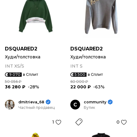
DSQUARED2
DSQUARED2
Худи/толстовка
Худи/толстовка
INT XS/S
INT S
9 070
в Сплит
5 500
в Сплит
50 056 ₽
60 000 ₽
36 280 ₽
-28%
22 000 ₽
-63%
dmitrieva_68
community
C
Частный продавец
Бутик
1
0