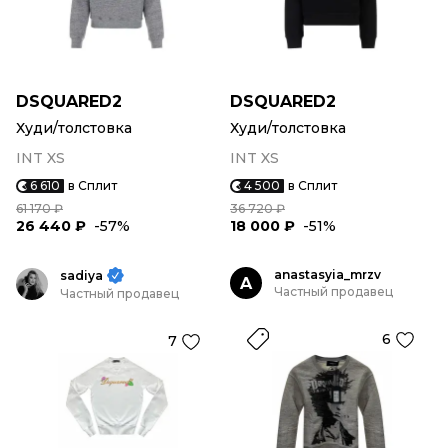
DSQUARED2
DSQUARED2
Худи/толстовка
Худи/толстовка
INT XS
INT XS
6 610
в Сплит
4 500
в Сплит
61 170 ₽
36 720 ₽
26 440 ₽
-57%
18 000 ₽
-51%
anastasyia_mrzv
sadiya
A
Частный продавец
Частный продавец
6
7