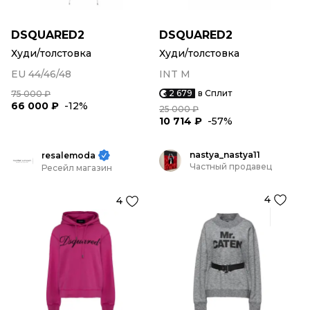
DSQUARED2
DSQUARED2
Худи/толстовка
Худи/толстовка
EU 44/46/48
INT M
2 679
в Сплит
75 000 ₽
66 000 ₽
-12%
25 000 ₽
10 714 ₽
-57%
nastya_nastya11
resalemoda
Частный продавец
Ресейл магазин
4
4