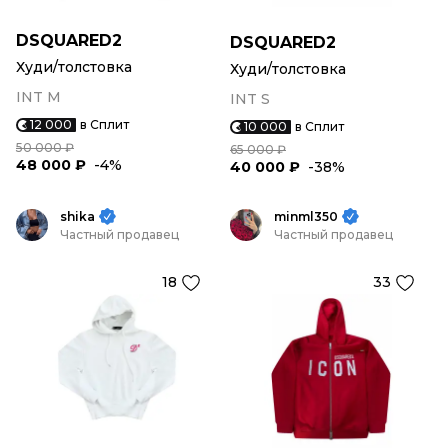
DSQUARED2
DSQUARED2
Худи/толстовка
Худи/толстовка
INT M
INT S
12 000
в Сплит
10 000
в Сплит
50 000 ₽
65 000 ₽
48 000 ₽
-4%
40 000 ₽
-38%
shika
minml350
Частный продавец
Частный продавец
18
33