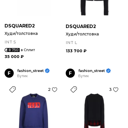
DSQUARED2
DSQUARED2
Худи/толстовка
Худи/толстовка
INT S
INT L
8 750
в Сплит
133 700 ₽
35 000 ₽
fashion_street
fashion_street
F
F
Бутик
Бутик
2
3