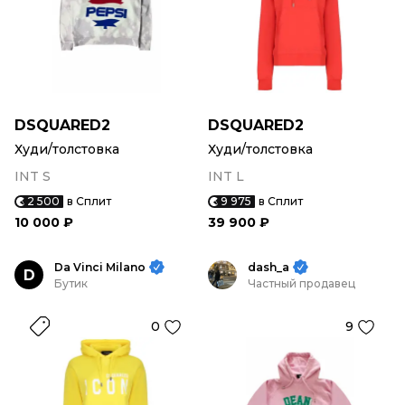
DSQUARED2
DSQUARED2
Худи/толстовка
Худи/толстовка
INT S
INT L
2 500
в Сплит
9 975
в Сплит
10 000 ₽
39 900 ₽
Da Vinci Milano
dash_a
D
Бутик
Частный продавец
0
9