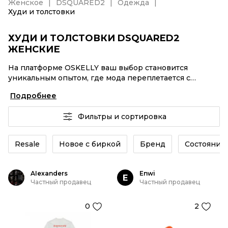
Женское
DSQUARED2
Одежда
Худи и толстовки
ХУДИ И ТОЛСТОВКИ DSQUARED2
ЖЕНСКИЕ
На платформе OSKELLY ваш выбор становится
уникальным опытом, где мода переплетается с
комфортным шопингом. Мировые бренды,
Подробнее
аутентификация каждого заказа – Худи и толстовки
DSQUARED2 женские от селлеров OSKELLY с быстрой
Фильтры и сортировка
доставкой по России. Ваш стиль не ждет, и мы тоже!
Винтажные изделия или Худи и толстовки
DSQUARED2 женские из новых коллекций –
Resale
Новое с биркой
Бренд
Состояние 
заказывайте на сайте или в приложении OSKELLY с
целой экосистемой инструментов.
AIexanders
Enwi
E
Частный продавец
Частный продавец
0
2