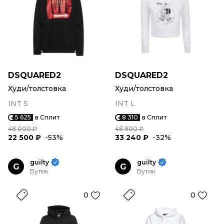
DSQUARED2
DSQUARED2
Худи/толстовка
Худи/толстовка
INT S
INT L
5 625
в Сплит
8 310
в Сплит
48 000 ₽
48 900 ₽
22 500 ₽
-53%
33 240 ₽
-32%
guilty
guilty
G
G
Бутик
Бутик
0
0