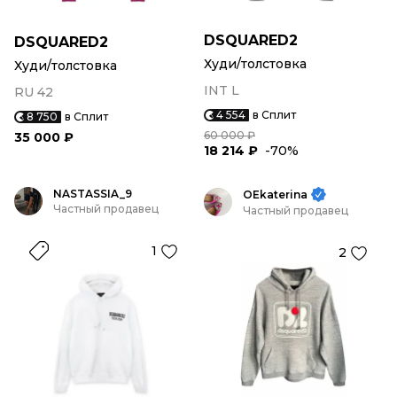
DSQUARED2
DSQUARED2
Худи/толстовка
Худи/толстовка
INT L
RU 42
4 554
в Сплит
8 750
в Сплит
60 000 ₽
35 000 ₽
18 214 ₽
-70%
NASTASSIA_9
OEkaterina
Частный продавец
Частный продавец
1
2