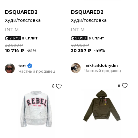
DSQUARED2
DSQUARED2
Худи/толстовка
Худи/толстовка
INT M
INT M
2 679
в Сплит
5 090
в Сплит
22 000 ₽
40 000 ₽
10 714 ₽
-51%
20 357 ₽
-49%
mikhaildobrydin
tort
Частный продавец
Частный продавец
8
6