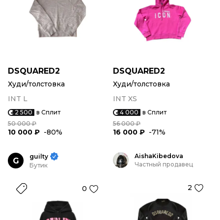
DSQUARED2
DSQUARED2
Худи/толстовка
Худи/толстовка
INT L
INT XS
2 500
в Сплит
4 000
в Сплит
50 000 ₽
56 000 ₽
10 000 ₽
-80%
16 000 ₽
-71%
AishaKibedova
guilty
G
Частный продавец
Бутик
2
0