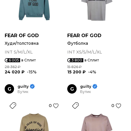
FEAR OF GOD
FEAR OF GOD
Худи/толстовка
Футболка
INT S/M/L/XL
INT XS/S/M/L/XL
6 005
в Сплит
3 800
в Сплит
28 362 ₽
15 826 ₽
24 020 ₽
-15%
15 200 ₽
-4%
guilty
guilty
G
G
Бутик
Бутик
0
0