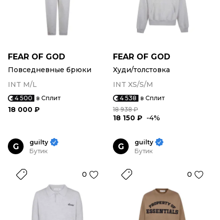
FEAR OF GOD
FEAR OF GOD
Повседневные брюки
Худи/толстовка
INT M/L
INT XS/S/M
4 500
в Сплит
4 538
в Сплит
18 000 ₽
18 938 ₽
18 150 ₽
-4%
guilty
guilty
G
G
Бутик
Бутик
0
0