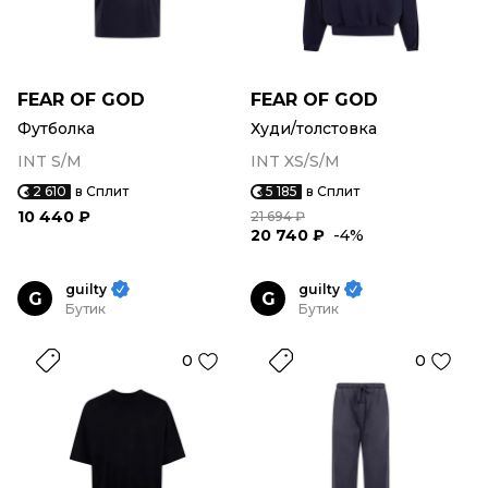
FEAR OF GOD
FEAR OF GOD
Футболка
Худи/толстовка
INT S/M
INT XS/S/M
2 610
в Сплит
5 185
в Сплит
10 440 ₽
21 694 ₽
20 740 ₽
-4%
guilty
guilty
G
G
Бутик
Бутик
0
0