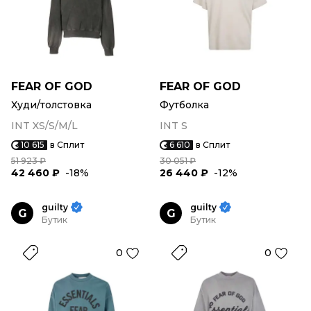
FEAR OF GOD
FEAR OF GOD
Худи/толстовка
Футболка
INT XS/S/M/L
INT S
10 615
в Сплит
6 610
в Сплит
51 923 ₽
30 051 ₽
42 460 ₽
-18%
26 440 ₽
-12%
guilty
guilty
G
G
Бутик
Бутик
0
0