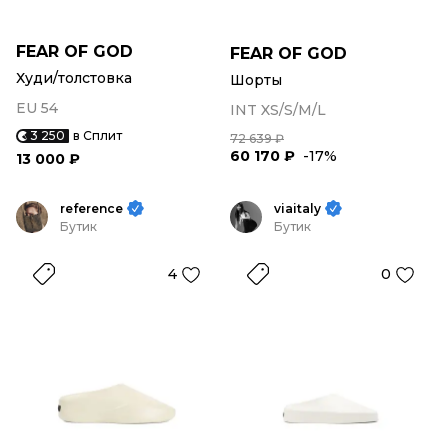
FEAR OF GOD
FEAR OF GOD
Худи/толстовка
Шорты
EU 54
INT XS/S/M/L
3 250
в Сплит
72 639 ₽
60 170 ₽
-17%
13 000 ₽
reference
viaitaly
Бутик
Бутик
4
0