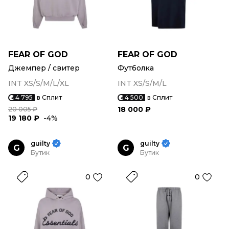
FEAR OF GOD
FEAR OF GOD
Джемпер / свитер
Футболка
INT XS/S/M/L/XL
INT XS/S/M/L
4 795
в Сплит
4 500
в Сплит
18 000 ₽
20 005 ₽
19 180 ₽
-4%
guilty
guilty
G
G
Бутик
Бутик
0
0