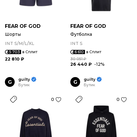
FEAR OF GOD
FEAR OF GOD
Шорты
Футболка
INT S/M/L/XL
INT S
5 703
в Сплит
6 610
в Сплит
22 810 ₽
30 051 ₽
26 440 ₽
-12%
guilty
guilty
G
G
Бутик
Бутик
0
0