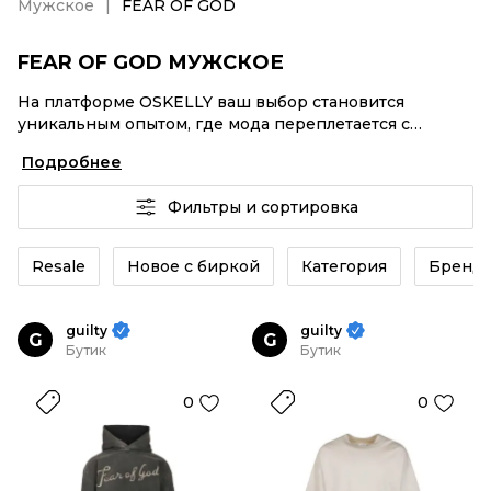
Мужское
FEAR OF GOD
FEAR OF GOD МУЖСКОЕ
На платформе OSKELLY ваш выбор становится
уникальным опытом, где мода переплетается с
комфортным шопингом. Мировые бренды,
Подробнее
аутентификация каждого заказа – FEAR OF GOD
Мужское от селлеров OSKELLY с быстрой доставкой
Фильтры и сортировка
по России. Ваш стиль не ждет, и мы тоже! Винтажные
изделия или FEAR OF GOD Мужское из новых
коллекций – заказывайте на сайте или в приложении
Resale
Новое с биркой
Категория
Бренд
OSKELLY с целой экосистемой инструментов.
guilty
guilty
G
G
Бутик
Бутик
0
0