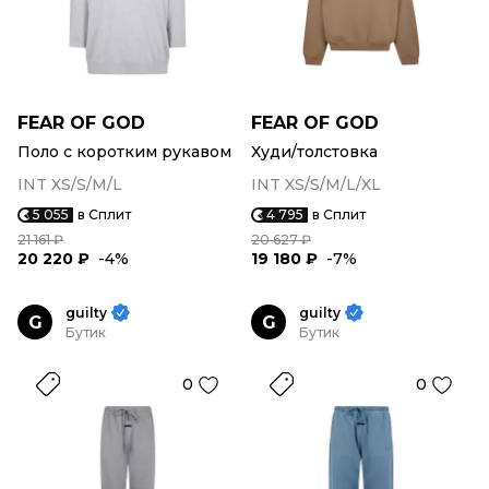
FEAR OF GOD
FEAR OF GOD
Поло с коротким рукавом
Худи/толстовка
INT XS/S/M/L
INT XS/S/M/L/XL
5 055
в Сплит
4 795
в Сплит
21 161 ₽
20 627 ₽
20 220 ₽
-4%
19 180 ₽
-7%
guilty
guilty
G
G
Бутик
Бутик
0
0