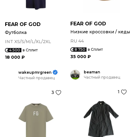
FEAR OF GOD
FEAR OF GOD
Низкие кроссовки / кеды
Футболка
RU 44
INT XS/S/M/L/XL/2XL
8 750
в Сплит
4 500
в Сплит
35 000 ₽
18 000 ₽
beaman
wakeupmrgreen
Частный продавец
Частный продавец
1
3