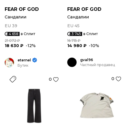
FEAR OF GOD
FEAR OF GOD
Сандалии
Сандалии
EU 39
EU 45
4 658
в Сплит
3 745
в Сплит
21 072 ₽
16 715 ₽
18 630 ₽
-12%
14 980 ₽
-10%
gval96
eternel
Частный продавец
Бутик
0
0