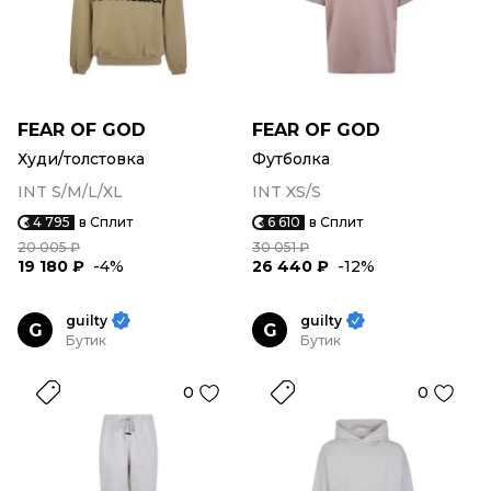
FEAR OF GOD
FEAR OF GOD
Худи/толстовка
Футболка
INT S/M/L/XL
INT XS/S
4 795
в Сплит
6 610
в Сплит
20 005 ₽
30 051 ₽
19 180 ₽
-4%
26 440 ₽
-12%
guilty
guilty
G
G
Бутик
Бутик
0
0