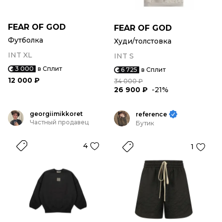
FEAR OF GOD
FEAR OF GOD
Футболка
Худи/толстовка
INT XL
INT S
3 000
в Сплит
6 725
в Сплит
12 000 ₽
34 000 ₽
26 900 ₽
-21%
georgiimikkoret
reference
Частный продавец
Бутик
4
1