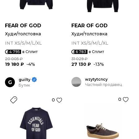
FEAR OF GOD
FEAR OF GOD
Худи/толстовка
Худи/толстовка
INT XS/S/M/L/XL
INT XS/S/M/L/XL
4 795
в Сплит
6 783
в Сплит
20 005 ₽
31 029 ₽
19 180 ₽
-4%
27 130 ₽
-13%
wzytytcncy
guilty
G
Частный продавец
Бутик
0
0