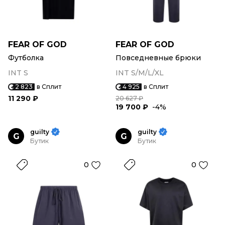
FEAR OF GOD
FEAR OF GOD
Футболка
Повседневные брюки
INT S
INT S/M/L/XL
2 823
в Сплит
4 925
в Сплит
11 290 ₽
20 627 ₽
19 700 ₽
-4%
guilty
guilty
G
G
Бутик
Бутик
0
0