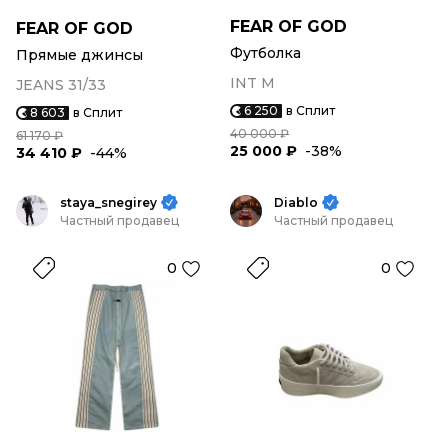
FEAR OF GOD
FEAR OF GOD
Футболка
Прямые джинсы
INT M
JEANS 31/33
6 250
в Сплит
8 603
в Сплит
40 000 ₽
61 170 ₽
25 000 ₽
-38%
34 410 ₽
-44%
staya_snegirey
Diablo
Частный продавец
Частный продавец
0
0