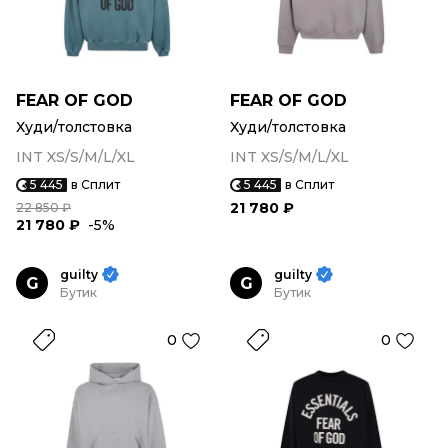
FEAR OF GOD
FEAR OF GOD
Худи/толстовка
Худи/толстовка
INT XS/S/M/L/XL
INT XS/S/M/L/XL
5 445
в Сплит
5 445
в Сплит
21 780 ₽
22 850 ₽
21 780 ₽
-5%
guilty
guilty
G
G
Бутик
Бутик
0
0