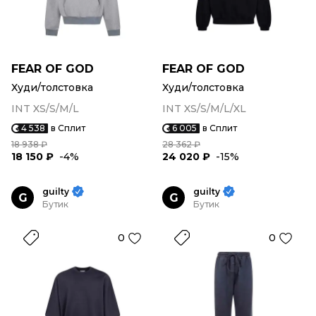
FEAR OF GOD
FEAR OF GOD
Худи/толстовка
Худи/толстовка
INT XS/S/M/L
INT XS/S/M/L/XL
4 538
в Сплит
6 005
в Сплит
18 938 ₽
28 362 ₽
18 150 ₽
-4%
24 020 ₽
-15%
guilty
guilty
G
G
Бутик
Бутик
0
0