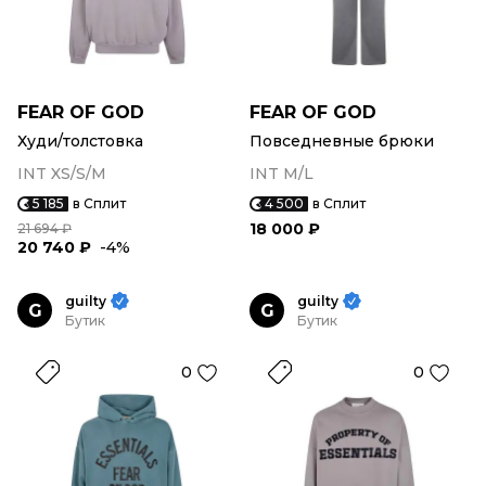
FEAR OF GOD
FEAR OF GOD
Худи/толстовка
Повседневные брюки
INT XS/S/M
INT M/L
5 185
в Сплит
4 500
в Сплит
18 000 ₽
21 694 ₽
20 740 ₽
-4%
guilty
guilty
G
G
Бутик
Бутик
0
0