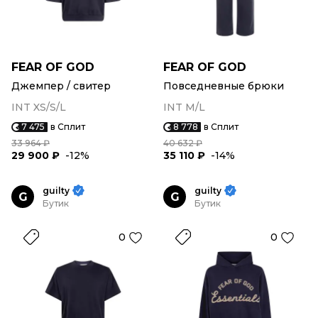
FEAR OF GOD
FEAR OF GOD
Джемпер / свитер
Повседневные брюки
INT XS/S/L
INT M/L
7 475
в Сплит
8 778
в Сплит
33 964 ₽
40 632 ₽
29 900 ₽
-12%
35 110 ₽
-14%
guilty
guilty
G
G
Бутик
Бутик
0
0