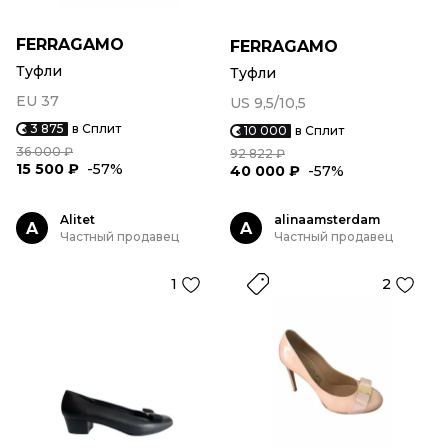
FERRAGAMO
FERRAGAMO
Туфли
Туфли
EU 37
US 9,5/10,5
3 875
в Сплит
10 000
в Сплит
36 000 ₽
92 822 ₽
15 500 ₽
-57%
40 000 ₽
-57%
Alitet
alinaamsterdam
A
A
Частный продавец
Частный продавец
1
2