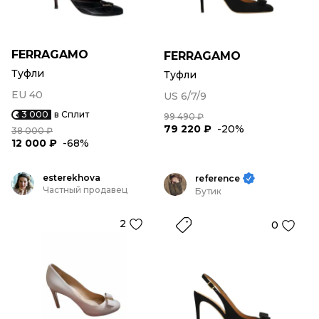
FERRAGAMO
FERRAGAMO
Туфли
Туфли
EU 40
US 6/7/9
3 000
в Сплит
99 490 ₽
79 220 ₽
-20%
38 000 ₽
12 000 ₽
-68%
esterekhova
reference
Частный продавец
Бутик
2
0