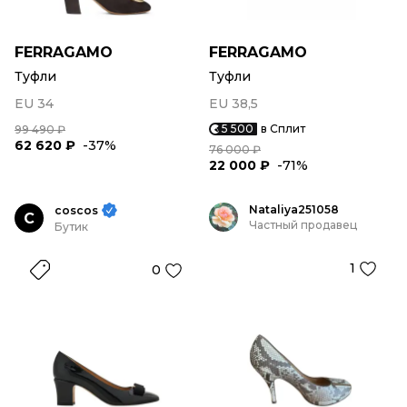
FERRAGAMO
FERRAGAMO
Туфли
Туфли
EU 34
EU 38,5
5 500
в Сплит
99 490 ₽
62 620 ₽
-37%
76 000 ₽
22 000 ₽
-71%
Nataliya251058
coscos
C
Частный продавец
Бутик
1
0