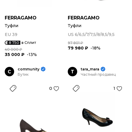
FERRAGAMO
FERRAGAMO
Туфли
Туфли
EU 39
US 6/6,5/7/7,5/8/8,5/9,5
8 750
в Сплит
97 801 ₽
79 980 ₽
-18%
40 000 ₽
35 000 ₽
-13%
community
tara_mara
C
T
Бутик
Частный продавец
0
1