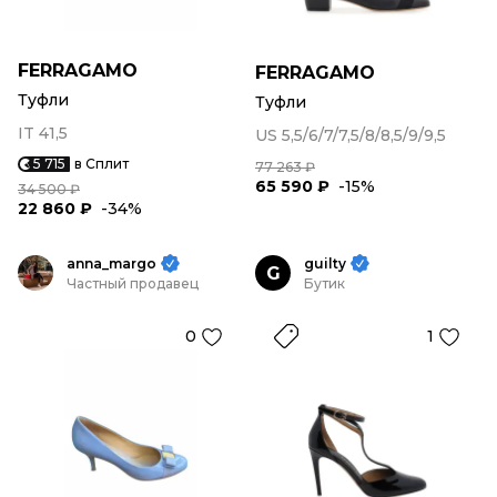
FERRAGAMO
FERRAGAMO
Туфли
Туфли
IT 41,5
US 5,5/6/7/7,5/8/8,5/9/9,5
5 715
в Сплит
77 263 ₽
65 590 ₽
-15%
34 500 ₽
22 860 ₽
-34%
anna_margo
guilty
G
Частный продавец
Бутик
0
1