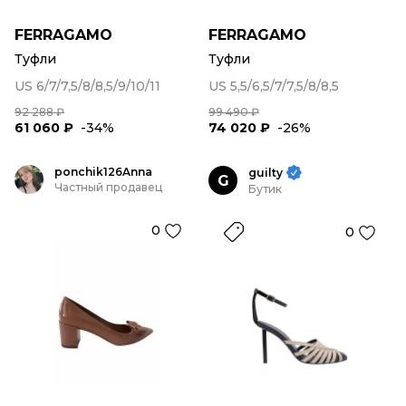
FERRAGAMO
FERRAGAMO
Туфли
Туфли
US 6/7/7,5/8/8,5/9/10/11
US 5,5/6,5/7/7,5/8/8,5
92 288 ₽
99 490 ₽
61 060 ₽
-34%
74 020 ₽
-26%
ponchik126Anna
guilty
G
Частный продавец
Бутик
0
0