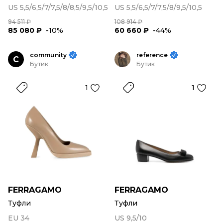
US 5,5/6,5/7/7,5/8/8,5/9,5/10,5
US 5,5/6,5/7/7,5/8/9,5/10,5
94 511 ₽
108 914 ₽
85 080 ₽
-10%
60 660 ₽
-44%
community
reference
C
Бутик
Бутик
1
1
FERRAGAMO
FERRAGAMO
Туфли
Туфли
EU 34
US 9,5/10