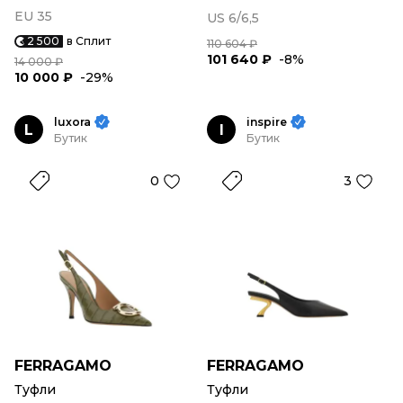
EU 35
US 6/6,5
2 500
в Сплит
110 604 ₽
101 640 ₽
-8%
14 000 ₽
10 000 ₽
-29%
luxora
inspire
L
I
Бутик
Бутик
0
3
FERRAGAMO
FERRAGAMO
Туфли
Туфли