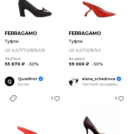
FERRAGAMO
FERRAGAMO
Туфли
Туфли
US 6,5/7/7,5/8/8,5/9
US 6,5/7,5/8/9,5
79 574 ₽
84 464 ₽
55 670 ₽
-30%
59 000 ₽
-30%
QuietRiot
elena_schedrova
Q
Бутик
Частный продавец
1
1