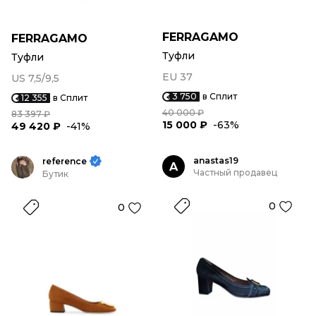
FERRAGAMO
FERRAGAMO
Туфли
Туфли
EU 37
US 7,5/9,5
3 750
в Сплит
12 355
в Сплит
40 000 ₽
83 397 ₽
15 000 ₽
-63%
49 420 ₽
-41%
anastas19
reference
A
Частный продавец
Бутик
0
0