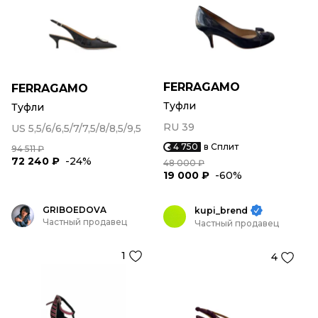
FERRAGAMO
FERRAGAMO
Туфли
Туфли
RU 39
US 5,5/6/6,5/7/7,5/8/8,5/9,5
4 750
в Сплит
94 511 ₽
72 240 ₽
-24%
48 000 ₽
19 000 ₽
-60%
GRIBOEDOVA
kupi_brend
Частный продавец
Частный продавец
1
4