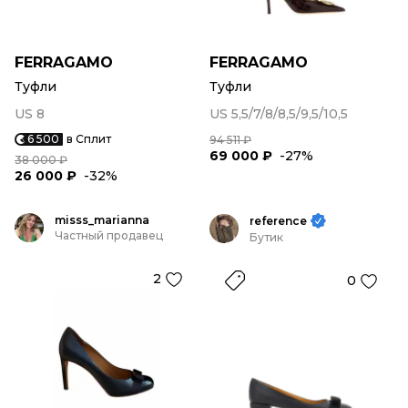
FERRAGAMO
FERRAGAMO
Туфли
Туфли
US 8
US 5,5/7/8/8,5/9,5/10,5
6 500
в Сплит
94 511 ₽
69 000 ₽
-27%
38 000 ₽
26 000 ₽
-32%
misss_marianna
reference
Частный продавец
Бутик
2
0