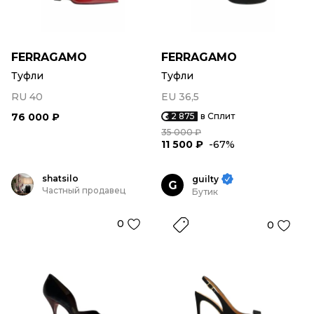
FERRAGAMO
FERRAGAMO
Туфли
Туфли
RU 40
EU 36,5
76 000 ₽
2 875
в Сплит
35 000 ₽
11 500 ₽
-67%
shatsilo
guilty
G
Частный продавец
Бутик
0
0