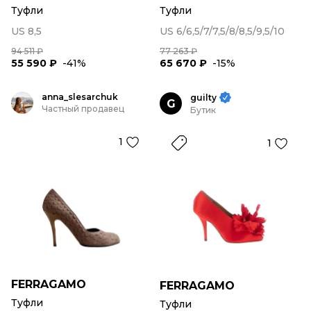
Туфли
Туфли
US 8,5
US 6/6,5/7/7,5/8/8,5/9,5/10
94 511 ₽
77 263 ₽
55 590 ₽
-41%
65 670 ₽
-15%
anna_slesarchuk
guilty
G
Частный продавец
Бутик
1
1
FERRAGAMO
FERRAGAMO
Туфли
Туфли