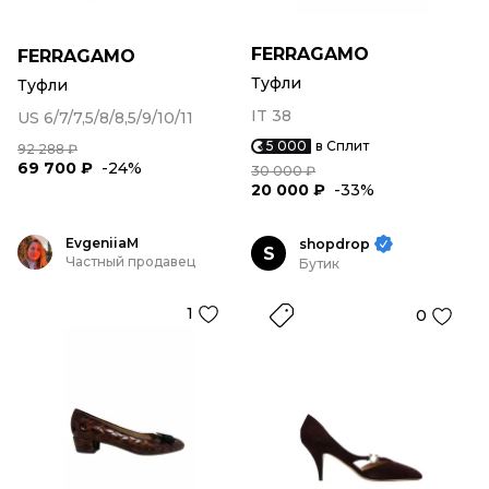
FERRAGAMO
FERRAGAMO
Туфли
Туфли
IT 38
US 6/7/7,5/8/8,5/9/10/11
5 000
в Сплит
92 288 ₽
69 700 ₽
-24%
30 000 ₽
20 000 ₽
-33%
EvgeniiaM
shopdrop
S
Частный продавец
Бутик
1
0