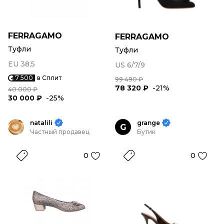
FERRAGAMO
FERRAGAMO
Туфли
Туфли
EU 38,5
US 6/7/9
7 500
в Сплит
99 490 ₽
78 320 ₽
-21%
40 000 ₽
30 000 ₽
-25%
natalili
grange
G
Частный продавец
Бутик
0
0