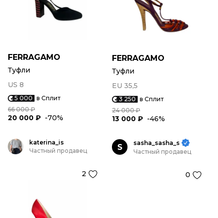
FERRAGAMO
FERRAGAMO
Туфли
Туфли
US 8
EU 35,5
5 000
в Сплит
3 250
в Сплит
66 000 ₽
24 000 ₽
20 000 ₽
-70%
13 000 ₽
-46%
katerina_is
sasha_sasha_s
S
Частный продавец
Частный продавец
2
0