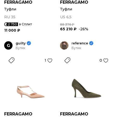
FERRAGAMO
FERRAGAMO
Туфли
Туфли
RU 35
US 6,5
2 750
в Сплит
88 376 ₽
65 210 ₽
-26%
11 000 ₽
guilty
reference
G
Бутик
Бутик
1
0
FERRAGAMO
FERRAGAMO