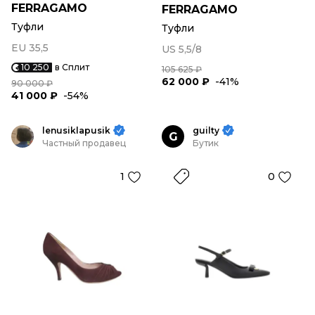
FERRAGAMO
FERRAGAMO
Туфли
Туфли
EU 35,5
US 5,5/8
10 250
в Сплит
105 625 ₽
62 000 ₽
-41%
90 000 ₽
41 000 ₽
-54%
lenusiklapusik
guilty
G
Частный продавец
Бутик
1
0