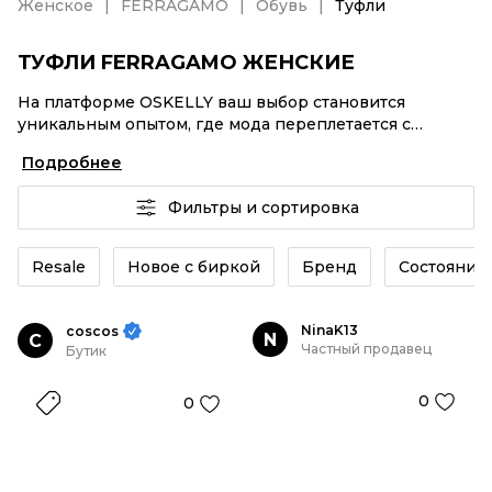
Женское
FERRAGAMO
Обувь
Туфли
ТУФЛИ FERRAGAMO ЖЕНСКИЕ
На платформе OSKELLY ваш выбор становится
уникальным опытом, где мода переплетается с
комфортным шопингом. Мировые бренды,
Подробнее
аутентификация каждого заказа – Туфли FERRAGAMO
женские от селлеров OSKELLY с быстрой доставкой
Фильтры и сортировка
по России. Ваш стиль не ждет, и мы тоже! Винтажные
изделия или Туфли FERRAGAMO женские из новых
коллекций – заказывайте на сайте или в приложении
Resale
Новое с биркой
Бренд
Состояние 
OSKELLY с целой экосистемой инструментов.
NinaK13
coscos
N
C
Частный продавец
Бутик
0
0